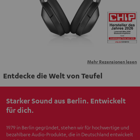
übermittelt werden.
Weitere Informationen sind in der
Datenschutzerklärung unter I zu finden
.
Mehr Rezensionen lesen
Entdecke die Welt von Teufel
Starker Sound aus Berlin. Entwickelt
für dich.
1979 in Berlin gegründet, stehen wir für hochwertige und
bezahlbare Audio-Produkte, die in Deutschland entwickelt