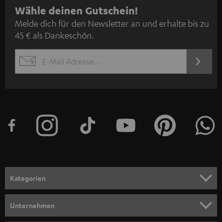
N
Wähle deinen Gutschein!
Melde dich für den Newsletter an und erhalte bis zu
e
45 € als Dankeschön.
w
s
JETZT
EMAIL
l
ANME
WIDGET
e
t
t
e
r
a
n
Kategorien
m
HEIMKINO
e
Unternehmen
l