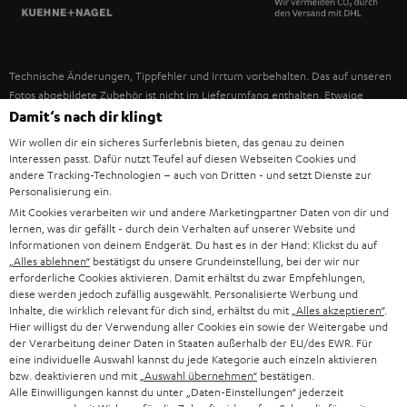
SPANIEN
UNSER MANAGEMENT
FANSHOP
NACHHALTIGKEIT
ITALIEN
NEUHEITEN
Technische Änderungen, Tippfehler und Irrtum vorbehalten. Das auf unseren
UNSERE WERTE
Fotos abgebildete Zubehör ist nicht im Lieferumfang enthalten. Etwaige
USA
Entsorgungsgebühren für Batterien sind im Preis inbegriffen.
Damit‘s nach dir klingt
BILDUNGSRABATT
Wir wollen dir ein sicheres Surferlebnis bieten, das genau zu deinen
©2026 Lautsprecher Teufel GmbH - All rights reserved.
WEITERE LÄNDER
Interessen passt. Dafür nutzt Teufel auf diesen Webseiten Cookies und
GESCHENKGUTSCHEIN
andere Tracking-Technologien – auch von Dritten - und setzt Dienste zur
Personalisierung ein.
Impressum
AGB
Datenschutz
Daten-Einstellungen
EU Data Act
BARRIEREFREIHEIT
Mit Cookies verarbeiten wir und andere Marketingpartner Daten von dir und
Vertrag widerrufen
lernen, was dir gefällt - durch dein Verhalten auf unserer Website und
Informationen von deinem Endgerät. Du hast es in der Hand: Klickst du auf
„Alles ablehnen“
bestätigst du unsere Grundeinstellung, bei der wir nur
erforderliche Cookies aktivieren. Damit erhältst du zwar Empfehlungen,
diese werden jedoch zufällig ausgewählt. Personalisierte Werbung und
Inhalte, die wirklich relevant für dich sind, erhältst du mit
„Alles akzeptieren“
.
Hier willigst du der Verwendung aller Cookies ein sowie der Weitergabe und
der Verarbeitung deiner Daten in Staaten außerhalb der EU/des EWR. Für
eine individuelle Auswahl kannst du jede Kategorie auch einzeln aktivieren
bzw. deaktivieren und mit
„Auswahl übernehmen“
bestätigen.
Alle Einwilligungen kannst du unter „Daten-Einstellungen“ jederzeit