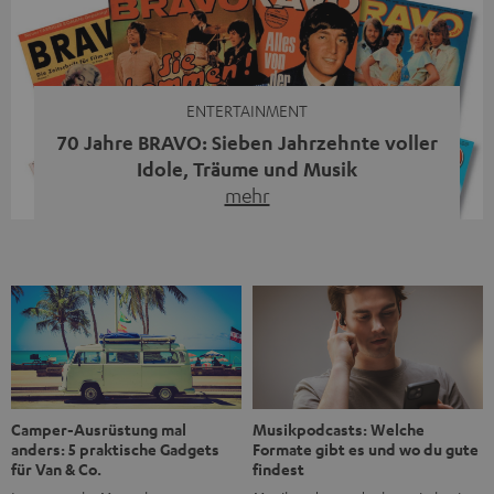
moderne Streaming-Funktionen und hohe Flexibilität in
einem einzigen Gerät – und zeigt, dass man für großen
Sound heute keine klassische HiFi-Anlage mehr braucht.
Du fragst dich, warum der MOTIV® XL deine […]
ENTERTAINMENT
70 Jahre BRAVO: Sieben Jahrzehnte voller
Idole, Träume und Musik
mehr
Wer in den 80ern, 90ern oder frühen 2000ern
aufgewachsen ist, kennt wahrscheinlich dieses Gefühl:
die BRAVO kaufen, durchblättern, Poster aufhängen. Seit
1956 begleitet das Magazin Jugendliche durch Rock und
Pop, kleine Schwärmereien und große Fragen. Zum 70.
Jubiläum werfen wir einen Blick zurück. Vom Filmheft zur
Jugendmarke: Wie die BRAVO ihren Ton fand Als die […]
Musikpodcasts: Welche
Camper-Ausrüstung mal
Formate gibt es und wo du gute
anders: 5 praktische Gadgets
findest
für Van & Co.