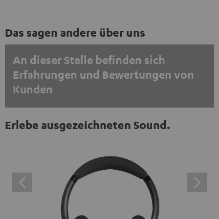
Das sagen andere über uns
An dieser Stelle befinden sich
Erfahrungen und Bewertungen von
Kunden
EINMALIG ZUSTIMMEN UND ANZEIGEN
Erlebe ausgezeichneten Sound.
Externe Inhalte immer anzeigen? In den Daten‑Einstellungen aktivieren
Trustpilot‑Bewertungen sind externe Inhalte. Der
externe Inhalt kann hier mit nur einem Klick angezeigt
werden. Mit dem Anklicken des Inhalts wird zugestimmt,
dass externe Inhalte angezeigt werden. Dabei können
personenbezogene Daten an Drittplattformen