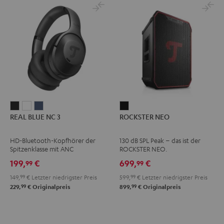
REAL
REAL
REAL
ROCKSTER
REAL BLUE NC 3
ROCKSTER NEO
BLUE
BLUE
BLUE
NEO
NC
NC
NC
Schwarz
HD-Bluetooth-Kopfhörer der
130 dB SPL Peak – das ist der
3
3
3
Spitzenklasse mit ANC
ROCKSTER NEO.
Night
Pearl
Steel
199,
€
699,
€
99
99
Black
White
Blue
149,
99
€
Letzter niedrigster Preis
599,
99
€
Letzter niedrigster Preis
99
99
229,
€
Originalpreis
899,
€
Originalpreis