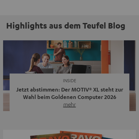
Highlights aus dem Teufel Blog
INSIDE
Jetzt abstimmen: Der MOTIV® XL steht zur
Wahl beim Goldenen Computer 2026
mehr
Unser portabler, aktiver HiFi-Streaming-Speaker
MOTIV® XL kandidiert bei der Leserwahl zum Goldenen
Computer 2026 in der Kategorie „Sound“. Das smarte
Streaming-System vereint hochwertige HiFi-Technik,