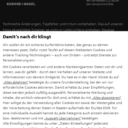
SPANIEN
UNSER MANAGEMENT
FANSHOP
NACHHALTIGKEIT
ITALIEN
NEUHEITEN
Technische Änderungen, Tippfehler und Irrtum vorbehalten. Das auf unseren
UNSERE WERTE
Fotos abgebildete Zubehör ist nicht im Lieferumfang enthalten. Etwaige
USA
Entsorgungsgebühren für Batterien sind im Preis inbegriffen.
Damit‘s nach dir klingt
BILDUNGSRABATT
Wir wollen dir ein sicheres Surferlebnis bieten, das genau zu deinen
©2026 Lautsprecher Teufel GmbH - All rights reserved.
WEITERE LÄNDER
Interessen passt. Dafür nutzt Teufel auf diesen Webseiten Cookies und
GESCHENKGUTSCHEIN
andere Tracking-Technologien – auch von Dritten - und setzt Dienste zur
Personalisierung ein.
Impressum
AGB
Datenschutz
Daten-Einstellungen
EU Data Act
BARRIEREFREIHEIT
Mit Cookies verarbeiten wir und andere Marketingpartner Daten von dir und
Vertrag widerrufen
lernen, was dir gefällt - durch dein Verhalten auf unserer Website und
Informationen von deinem Endgerät. Du hast es in der Hand: Klickst du auf
„Alles ablehnen“
bestätigst du unsere Grundeinstellung, bei der wir nur
erforderliche Cookies aktivieren. Damit erhältst du zwar Empfehlungen,
diese werden jedoch zufällig ausgewählt. Personalisierte Werbung und
Inhalte, die wirklich relevant für dich sind, erhältst du mit
„Alles akzeptieren“
.
Hier willigst du der Verwendung aller Cookies ein sowie der Weitergabe und
der Verarbeitung deiner Daten in Staaten außerhalb der EU/des EWR. Für
eine individuelle Auswahl kannst du jede Kategorie auch einzeln aktivieren
bzw. deaktivieren und mit
„Auswahl übernehmen“
bestätigen.
Alle Einwilligungen kannst du unter „Daten-Einstellungen“ jederzeit