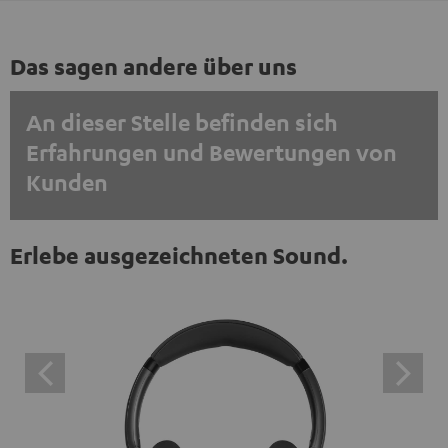
Das sagen andere über uns
An dieser Stelle befinden sich
Erfahrungen und Bewertungen von
Kunden
EINMALIG ZUSTIMMEN UND ANZEIGEN
Erlebe ausgezeichneten Sound.
Externe Inhalte immer anzeigen? In den Daten‑Einstellungen aktivieren
Trustpilot‑Bewertungen sind externe Inhalte. Der
externe Inhalt kann hier mit nur einem Klick angezeigt
werden. Mit dem Anklicken des Inhalts wird zugestimmt,
dass externe Inhalte angezeigt werden. Dabei können
personenbezogene Daten an Drittplattformen