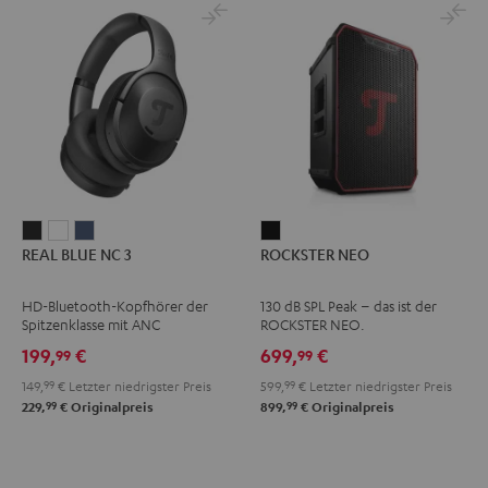
REAL
REAL
REAL
ROCKSTER
REAL BLUE NC 3
ROCKSTER NEO
BLUE
BLUE
BLUE
NEO
NC
NC
NC
Schwarz
HD-Bluetooth-Kopfhörer der
130 dB SPL Peak – das ist der
3
3
3
Spitzenklasse mit ANC
ROCKSTER NEO.
Night
Pearl
Steel
199,
€
699,
€
99
99
Black
White
Blue
149,
99
€
Letzter niedrigster Preis
599,
99
€
Letzter niedrigster Preis
99
99
229,
€
Originalpreis
899,
€
Originalpreis