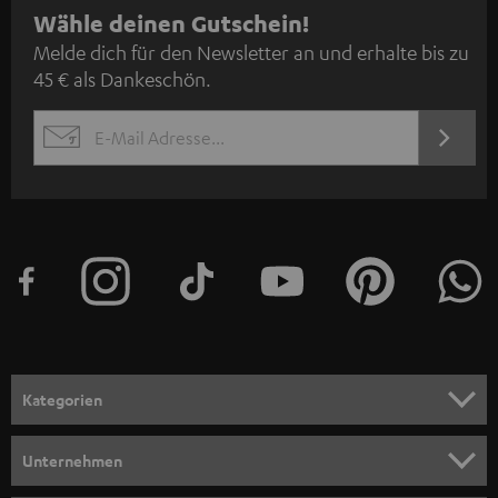
N
Wähle deinen Gutschein!
Melde dich für den Newsletter an und erhalte bis zu
e
45 € als Dankeschön.
w
s
JETZT
EMAIL
l
ANME
WIDGET
e
t
t
e
r
a
n
Kategorien
m
HEIMKINO
e
Unternehmen
l