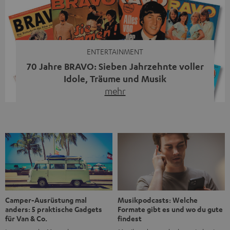
moderne Streaming-Funktionen und hohe Flexibilität in
einem einzigen Gerät – und zeigt, dass man für großen
Sound heute keine klassische HiFi-Anlage mehr braucht.
Du fragst dich, warum der MOTIV® XL deine […]
ENTERTAINMENT
70 Jahre BRAVO: Sieben Jahrzehnte voller
Idole, Träume und Musik
mehr
Wer in den 80ern, 90ern oder frühen 2000ern
aufgewachsen ist, kennt wahrscheinlich dieses Gefühl:
die BRAVO kaufen, durchblättern, Poster aufhängen. Seit
1956 begleitet das Magazin Jugendliche durch Rock und
Pop, kleine Schwärmereien und große Fragen. Zum 70.
Jubiläum werfen wir einen Blick zurück. Vom Filmheft zur
Jugendmarke: Wie die BRAVO ihren Ton fand Als die […]
Musikpodcasts: Welche
Camper-Ausrüstung mal
Formate gibt es und wo du gute
anders: 5 praktische Gadgets
findest
für Van & Co.