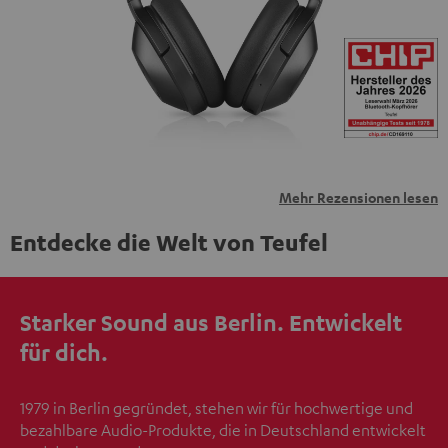
übermittelt werden.
Weitere Informationen sind in der
Datenschutzerklärung unter I zu finden
.
Mehr Rezensionen lesen
Entdecke die Welt von Teufel
Starker Sound aus Berlin. Entwickelt
für dich.
1979 in Berlin gegründet, stehen wir für hochwertige und
bezahlbare Audio-Produkte, die in Deutschland entwickelt