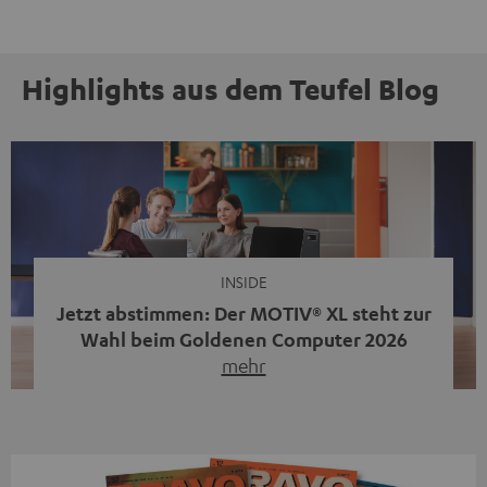
Highlights aus dem Teufel Blog
INSIDE
Jetzt abstimmen: Der MOTIV® XL steht zur
Wahl beim Goldenen Computer 2026
mehr
Unser portabler, aktiver HiFi-Streaming-Speaker
MOTIV® XL kandidiert bei der Leserwahl zum Goldenen
Computer 2026 in der Kategorie „Sound“. Das smarte
Streaming-System vereint hochwertige HiFi-Technik,