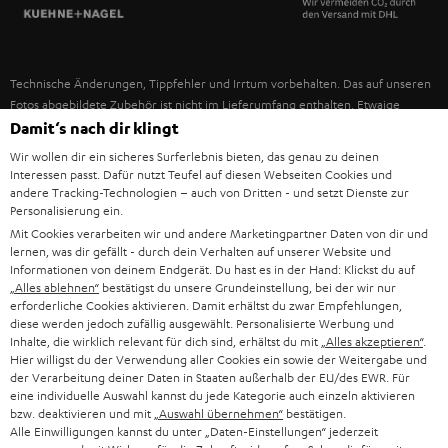
SPANIEN
UNSER MANAGEMENT
FANSHOP
NACHHALTIGKEIT
ITALIEN
NEUHEITEN
Technische Änderungen, Tippfehler und Irrtum vorbehalten. Das auf unseren
UNSERE WERTE
Fotos abgebildete Zubehör ist nicht im Lieferumfang enthalten. Etwaige
USA
Entsorgungsgebühren für Batterien sind im Preis inbegriffen.
Damit‘s nach dir klingt
BILDUNGSRABATT
Wir wollen dir ein sicheres Surferlebnis bieten, das genau zu deinen
©2026 Lautsprecher Teufel GmbH - All rights reserved.
WEITERE LÄNDER
Interessen passt. Dafür nutzt Teufel auf diesen Webseiten Cookies und
GESCHENKGUTSCHEIN
andere Tracking-Technologien – auch von Dritten - und setzt Dienste zur
Personalisierung ein.
Impressum
AGB
Datenschutz
Daten-Einstellungen
EU Data Act
BARRIEREFREIHEIT
Mit Cookies verarbeiten wir und andere Marketingpartner Daten von dir und
Vertrag widerrufen
lernen, was dir gefällt - durch dein Verhalten auf unserer Website und
Informationen von deinem Endgerät. Du hast es in der Hand: Klickst du auf
„Alles ablehnen“
bestätigst du unsere Grundeinstellung, bei der wir nur
erforderliche Cookies aktivieren. Damit erhältst du zwar Empfehlungen,
diese werden jedoch zufällig ausgewählt. Personalisierte Werbung und
Inhalte, die wirklich relevant für dich sind, erhältst du mit
„Alles akzeptieren“
.
Hier willigst du der Verwendung aller Cookies ein sowie der Weitergabe und
der Verarbeitung deiner Daten in Staaten außerhalb der EU/des EWR. Für
eine individuelle Auswahl kannst du jede Kategorie auch einzeln aktivieren
bzw. deaktivieren und mit
„Auswahl übernehmen“
bestätigen.
Alle Einwilligungen kannst du unter „Daten-Einstellungen“ jederzeit