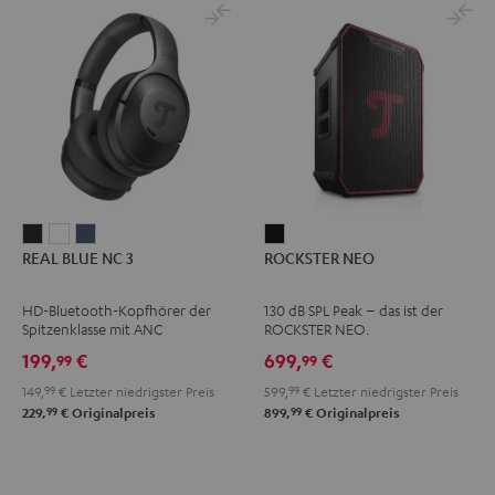
REAL
REAL
REAL
ROCKSTER
REAL BLUE NC 3
ROCKSTER NEO
BLUE
BLUE
BLUE
NEO
NC
NC
NC
Schwarz
HD-Bluetooth-Kopfhörer der
130 dB SPL Peak – das ist der
3
3
3
Spitzenklasse mit ANC
ROCKSTER NEO.
Night
Pearl
Steel
199,
€
699,
€
99
99
Black
White
Blue
149,
99
€
Letzter niedrigster Preis
599,
99
€
Letzter niedrigster Preis
99
99
229,
€
Originalpreis
899,
€
Originalpreis