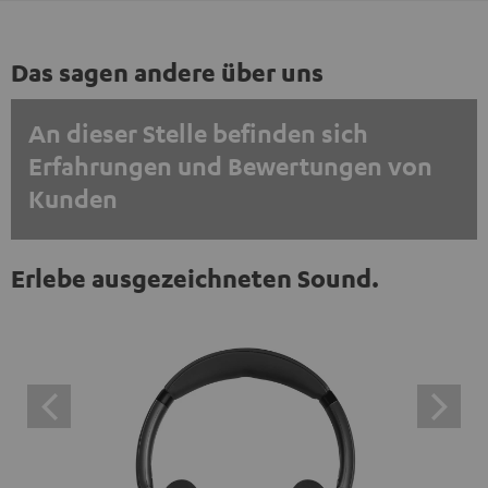
Das sagen andere über uns
An dieser Stelle befinden sich
Erfahrungen und Bewertungen von
Kunden
EINMALIG ZUSTIMMEN UND ANZEIGEN
Erlebe ausgezeichneten Sound.
Externe Inhalte immer anzeigen? In den Daten‑Einstellungen aktivieren
Trustpilot‑Bewertungen sind externe Inhalte. Der
externe Inhalt kann hier mit nur einem Klick angezeigt
werden. Mit dem Anklicken des Inhalts wird zugestimmt,
dass externe Inhalte angezeigt werden. Dabei können
personenbezogene Daten an Drittplattformen