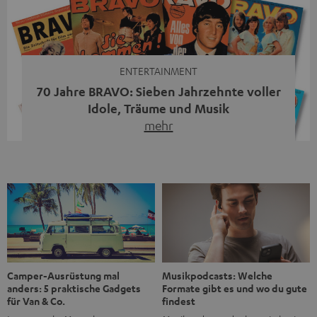
moderne Streaming-Funktionen und hohe Flexibilität in
einem einzigen Gerät – und zeigt, dass man für großen
Sound heute keine klassische HiFi-Anlage mehr braucht.
Du fragst dich, warum der MOTIV® XL deine […]
ENTERTAINMENT
70 Jahre BRAVO: Sieben Jahrzehnte voller
Idole, Träume und Musik
mehr
Wer in den 80ern, 90ern oder frühen 2000ern
aufgewachsen ist, kennt wahrscheinlich dieses Gefühl:
die BRAVO kaufen, durchblättern, Poster aufhängen. Seit
1956 begleitet das Magazin Jugendliche durch Rock und
Pop, kleine Schwärmereien und große Fragen. Zum 70.
Jubiläum werfen wir einen Blick zurück. Vom Filmheft zur
Jugendmarke: Wie die BRAVO ihren Ton fand Als die […]
Musikpodcasts: Welche
Camper-Ausrüstung mal
Formate gibt es und wo du gute
anders: 5 praktische Gadgets
findest
für Van & Co.