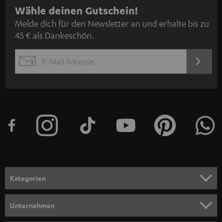
N
Wähle deinen Gutschein!
Melde dich für den Newsletter an und erhalte bis zu
e
45 € als Dankeschön.
w
s
JETZT
EMAIL
l
ANME
WIDGET
e
t
t
e
r
a
n
Kategorien
m
HEIMKINO
e
Unternehmen
l