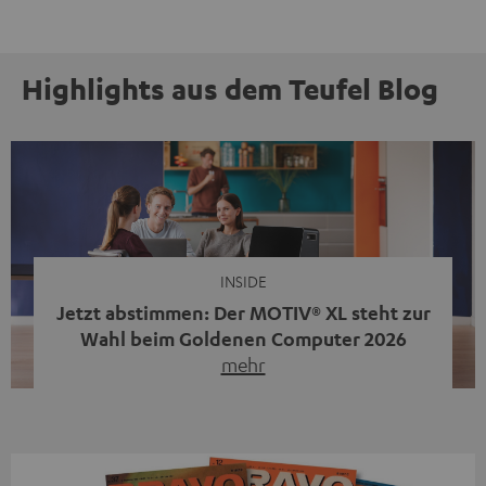
Highlights aus dem Teufel Blog
INSIDE
Jetzt abstimmen: Der MOTIV® XL steht zur
Wahl beim Goldenen Computer 2026
mehr
Unser portabler, aktiver HiFi-Streaming-Speaker
MOTIV® XL kandidiert bei der Leserwahl zum Goldenen
Computer 2026 in der Kategorie „Sound“. Das smarte
Streaming-System vereint hochwertige HiFi-Technik,