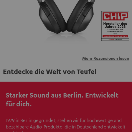
übermittelt werden.
Weitere Informationen sind in der
Datenschutzerklärung unter I zu finden
.
Mehr Rezensionen lesen
Entdecke die Welt von Teufel
Starker Sound aus Berlin. Entwickelt
für dich.
1979 in Berlin gegründet, stehen wir für hochwertige und
bezahlbare Audio-Produkte, die in Deutschland entwickelt