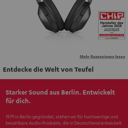
übermittelt werden.
Weitere Informationen sind in der
Datenschutzerklärung unter I zu finden
.
Mehr Rezensionen lesen
Entdecke die Welt von Teufel
Starker Sound aus Berlin. Entwickelt
für dich.
1979 in Berlin gegründet, stehen wir für hochwertige und
bezahlbare Audio-Produkte, die in Deutschland entwickelt