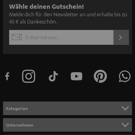
N
Wähle deinen Gutschein!
Melde dich für den Newsletter an und erhalte bis zu
e
45 € als Dankeschön.
w
s
JETZT
EMAIL
l
ANME
WIDGET
e
t
t
e
r
a
n
Kategorien
m
HEIMKINO
e
Unternehmen
l