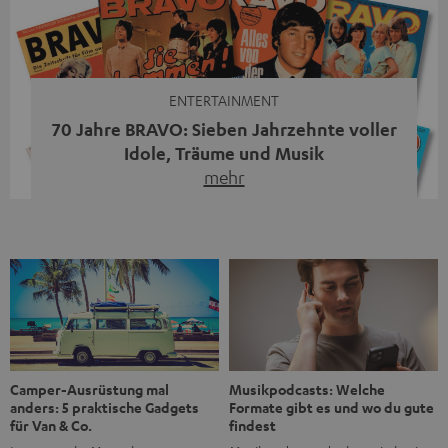
moderne Streaming-Funktionen und hohe Flexibilität in
einem einzigen Gerät – und zeigt, dass man für großen
Sound heute keine klassische HiFi-Anlage mehr braucht.
Du fragst dich, warum der MOTIV® XL deine […]
ENTERTAINMENT
70 Jahre BRAVO: Sieben Jahrzehnte voller
Idole, Träume und Musik
mehr
Wer in den 80ern, 90ern oder frühen 2000ern
aufgewachsen ist, kennt wahrscheinlich dieses Gefühl:
die BRAVO kaufen, durchblättern, Poster aufhängen. Seit
1956 begleitet das Magazin Jugendliche durch Rock und
Pop, kleine Schwärmereien und große Fragen. Zum 70.
Jubiläum werfen wir einen Blick zurück. Vom Filmheft zur
Jugendmarke: Wie die BRAVO ihren Ton fand Als die […]
Musikpodcasts: Welche
Camper-Ausrüstung mal
Formate gibt es und wo du gute
anders: 5 praktische Gadgets
findest
für Van & Co.