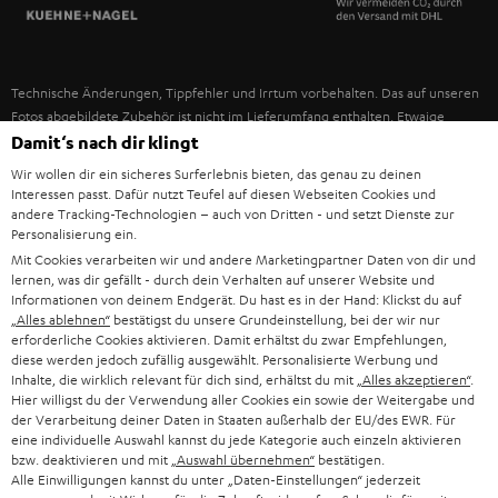
SPANIEN
UNSER MANAGEMENT
FANSHOP
NACHHALTIGKEIT
ITALIEN
NEUHEITEN
Technische Änderungen, Tippfehler und Irrtum vorbehalten. Das auf unseren
UNSERE WERTE
Fotos abgebildete Zubehör ist nicht im Lieferumfang enthalten. Etwaige
USA
Entsorgungsgebühren für Batterien sind im Preis inbegriffen.
Damit‘s nach dir klingt
BILDUNGSRABATT
Wir wollen dir ein sicheres Surferlebnis bieten, das genau zu deinen
©2026 Lautsprecher Teufel GmbH - All rights reserved.
WEITERE LÄNDER
Interessen passt. Dafür nutzt Teufel auf diesen Webseiten Cookies und
GESCHENKGUTSCHEIN
andere Tracking-Technologien – auch von Dritten - und setzt Dienste zur
Personalisierung ein.
Impressum
AGB
Datenschutz
Daten-Einstellungen
EU Data Act
BARRIEREFREIHEIT
Mit Cookies verarbeiten wir und andere Marketingpartner Daten von dir und
Vertrag widerrufen
lernen, was dir gefällt - durch dein Verhalten auf unserer Website und
Informationen von deinem Endgerät. Du hast es in der Hand: Klickst du auf
„Alles ablehnen“
bestätigst du unsere Grundeinstellung, bei der wir nur
erforderliche Cookies aktivieren. Damit erhältst du zwar Empfehlungen,
diese werden jedoch zufällig ausgewählt. Personalisierte Werbung und
Inhalte, die wirklich relevant für dich sind, erhältst du mit
„Alles akzeptieren“
.
Hier willigst du der Verwendung aller Cookies ein sowie der Weitergabe und
der Verarbeitung deiner Daten in Staaten außerhalb der EU/des EWR. Für
eine individuelle Auswahl kannst du jede Kategorie auch einzeln aktivieren
bzw. deaktivieren und mit
„Auswahl übernehmen“
bestätigen.
Alle Einwilligungen kannst du unter „Daten-Einstellungen“ jederzeit