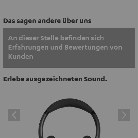
Das sagen andere über uns
An dieser Stelle befinden sich
Erfahrungen und Bewertungen von
Kunden
EINMALIG ZUSTIMMEN UND ANZEIGEN
Erlebe ausgezeichneten Sound.
Externe Inhalte immer anzeigen? In den Daten‑Einstellungen aktivieren
Trustpilot‑Bewertungen sind externe Inhalte. Der
externe Inhalt kann hier mit nur einem Klick angezeigt
werden. Mit dem Anklicken des Inhalts wird zugestimmt,
dass externe Inhalte angezeigt werden. Dabei können
personenbezogene Daten an Drittplattformen