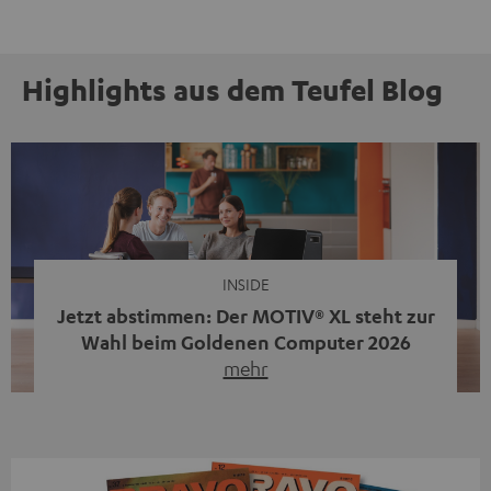
Highlights aus dem Teufel Blog
INSIDE
Jetzt abstimmen: Der MOTIV® XL steht zur
Wahl beim Goldenen Computer 2026
mehr
Unser portabler, aktiver HiFi-Streaming-Speaker
MOTIV® XL kandidiert bei der Leserwahl zum Goldenen
Computer 2026 in der Kategorie „Sound“. Das smarte
Streaming-System vereint hochwertige HiFi-Technik,