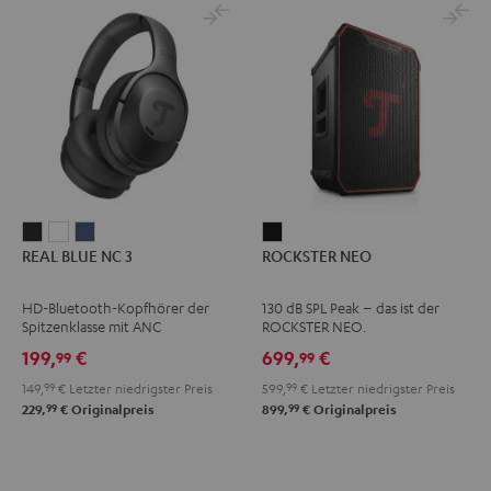
REAL
REAL
REAL
ROCKSTER
REAL BLUE NC 3
ROCKSTER NEO
BLUE
BLUE
BLUE
NEO
NC
NC
NC
Schwarz
HD-Bluetooth-Kopfhörer der
130 dB SPL Peak – das ist der
3
3
3
Spitzenklasse mit ANC
ROCKSTER NEO.
Night
Pearl
Steel
199,
€
699,
€
99
99
Black
White
Blue
149,
99
€
Letzter niedrigster Preis
599,
99
€
Letzter niedrigster Preis
99
99
229,
€
Originalpreis
899,
€
Originalpreis