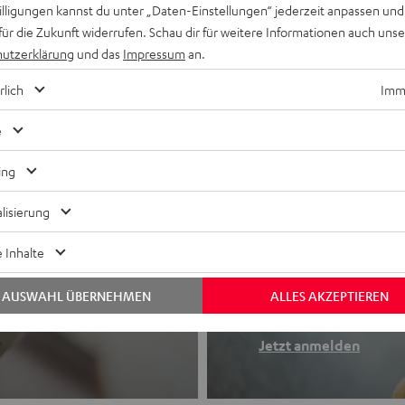
willigungen kannst du unter „Daten-Einstellungen“ jederzeit anpassen und
für die Zukunft widerrufen. Schau dir für weitere Informationen auch uns
utzerklärung
und das
Impressum
an.
rlich
Imme
e
ing
lisierung
Newslette
 Inhalte
Finde deinen So
AUSWAHL ÜBERNEHMEN
ALLES AKZEPTIEREN
etooth-Kopfhörer
Erhalte bis zu 4
Jetzt anmelden