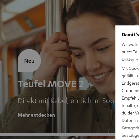
Damit‘s
Wir wolle
nutzt Te
Dritten -
Neu
Mit Cook
gefällt 
Teufel MOVE 2
Endgerät.
Grundeins
Empfehlu
Direkt mit Kabel, ehrlich im Sound
Inhalte, 
du der V
Mehr entdecken
Daten in
Kategori
bestätig