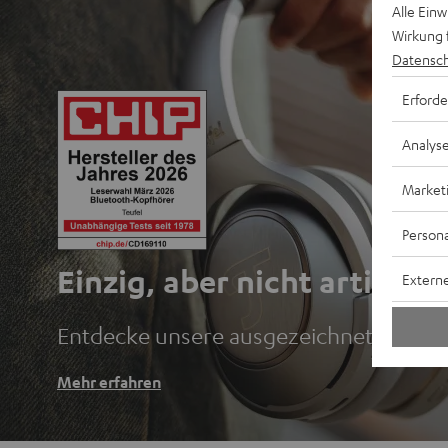
Alle Ein
Wirkung 
Datensch
Erforde
Analys
Market
Persona
Einzig, aber nicht artig.
Externe
Entdecke unsere ausgezeichneten Blu
Mehr erfahren