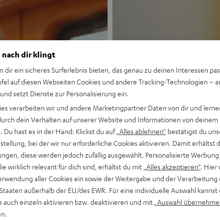
 nach dir klingt
n dir ein sicheres Surferlebnis bieten, das genau zu deinen Interessen pas
ufel auf diesen Webseiten Cookies und andere Tracking-Technologien – 
 und setzt Dienste zur Personalisierung ein.
Neu
ies verarbeiten wir und andere Marketingpartner Daten von dir und lernen
- durch dein Verhalten auf unserer Website und Informationen von deinem
MOTIV® GO
 Du hast es in der Hand: Klickst du auf
„Alles ablehnen“
bestätigst du uns
tellung, bei der wir nur erforderliche Cookies aktivieren. Damit erhältst 
ngen, diese werden jedoch zufällig ausgewählt. Personalisierte Werbung
Stil trifft Sound
die wirklich relevant für dich sind, erhältst du mit
„Alles akzeptieren“
. Hier 
erwendung aller Cookies ein sowie der Weitergabe und der Verarbeitung 
Mehr entdecken
 Staaten außerhalb der EU/des EWR. Für eine individuelle Auswahl kannst 
e auch einzeln aktivieren bzw. deaktivieren und mit
„Auswahl übernehme
en.