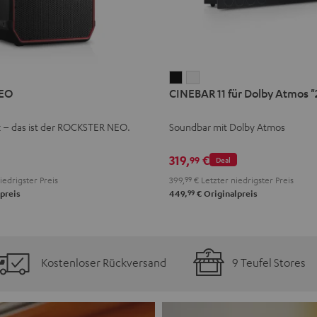
CINEBAR
CINEBAR
EO
CINEBAR 11 für Dolby Atmos "2
11
11
für
für
k – das ist der ROCKSTER NEO.
Soundbar mit Dolby Atmos
Dolby
Dolby
Atmos
Atmos
319,
€
99
Deal
"2.1-
"2.1-
iedrigster Preis
399,
99
€
Letzter niedrigster Preis
Set"
Set"
99
preis
449,
€
Originalpreis
Schwarz
Weiß
Kostenloser Rückversand
9 Teufel Stores