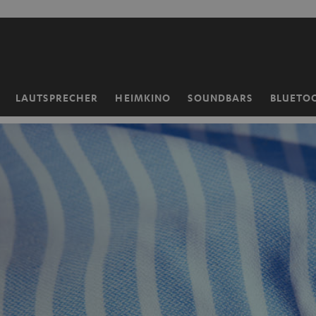
ZUM
NHALT
RINGEN
LAUTSPRECHER
HEIMKINO
SOUNDBARS
BLUETO
Startseite