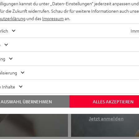
willigungen kannst du unter „Daten-Einstellungen“ jederzeit anpassen und
für die Zukunft widerrufen. Schau dir für weitere Informationen auch uns
utzerklärung
und das
Impressum
an.
rlich
Imme
e
ing
lisierung
Newslette
 Inhalte
Finde deinen So
AUSWAHL ÜBERNEHMEN
ALLES AKZEPTIEREN
etooth-Kopfhörer
Erhalte bis zu 4
Jetzt anmelden