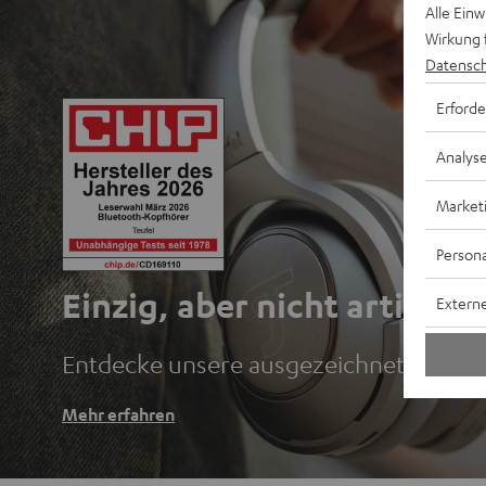
Alle Ein
Wirkung 
Datensch
Erforde
Analys
Market
Persona
Einzig, aber nicht artig.
Externe
Entdecke unsere ausgezeichneten Blu
Mehr erfahren