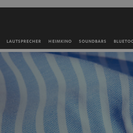
ZUM
NHALT
RINGEN
LAUTSPRECHER
HEIMKINO
SOUNDBARS
BLUETO
Startseite