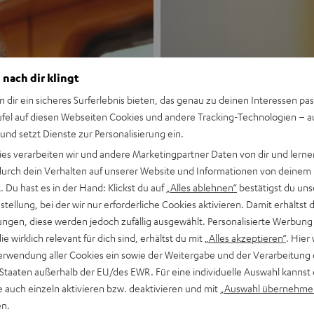
 nach dir klingt
n dir ein sicheres Surferlebnis bieten, das genau zu deinen Interessen pas
ufel auf diesen Webseiten Cookies und andere Tracking-Technologien – 
 und setzt Dienste zur Personalisierung ein.
Neu
ies verarbeiten wir und andere Marketingpartner Daten von dir und lernen
- durch dein Verhalten auf unserer Website und Informationen von deinem
MOTIV® GO
 Du hast es in der Hand: Klickst du auf
„Alles ablehnen“
bestätigst du uns
tellung, bei der wir nur erforderliche Cookies aktivieren. Damit erhältst 
ngen, diese werden jedoch zufällig ausgewählt. Personalisierte Werbung
Stil trifft Sound
die wirklich relevant für dich sind, erhältst du mit
„Alles akzeptieren“
. Hier 
erwendung aller Cookies ein sowie der Weitergabe und der Verarbeitung 
Mehr entdecken
 Staaten außerhalb der EU/des EWR. Für eine individuelle Auswahl kannst 
e auch einzeln aktivieren bzw. deaktivieren und mit
„Auswahl übernehme
en.