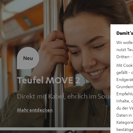
Damit‘s
Wir wolle
nutzt Te
Dritten -
Neu
Mit Cook
gefällt 
Teufel MOVE 2
Endgerät.
Grundeins
Empfehlu
Direkt mit Kabel, ehrlich im Sound
Inhalte, 
du der V
Mehr entdecken
Daten in
Kategori
bestätig