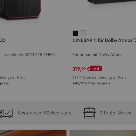
CINEBAR
CINEBAR
EO
CINEBAR 11 für Dolby Atmos "2
11
11
für
für
k – das ist der ROCKSTER NEO.
Soundbar mit Dolby Atmos
Dolby
Dolby
Atmos
Atmos
319,
€
99
Deal
"2.1-
"2.1-
iedrigster Preis
399,
99
€
Letzter niedrigster Preis
Set"
Set"
99
preis
449,
€
Originalpreis
Schwarz
Weiß
Kostenloser Rückversand
9 Teufel Stores