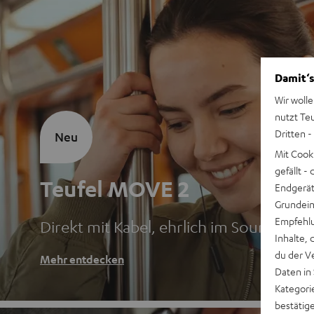
Damit‘s
Wir wolle
nutzt Te
Dritten -
Neu
Mit Cook
gefällt 
Teufel MOVE 2
Endgerät.
Grundeins
Empfehlu
Direkt mit Kabel, ehrlich im Sound
Inhalte, 
du der V
Mehr entdecken
Daten in
Kategori
bestätig