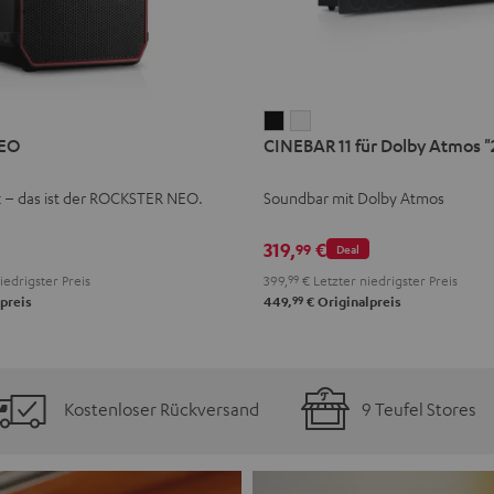
CINEBAR
CINEBAR
EO
CINEBAR 11 für Dolby Atmos "2
11
11
für
für
k – das ist der ROCKSTER NEO.
Soundbar mit Dolby Atmos
Dolby
Dolby
Atmos
Atmos
319,
€
99
Deal
"2.1-
"2.1-
iedrigster Preis
399,
99
€
Letzter niedrigster Preis
Set"
Set"
99
preis
449,
€
Originalpreis
Schwarz
Weiß
Kostenloser Rückversand
9 Teufel Stores