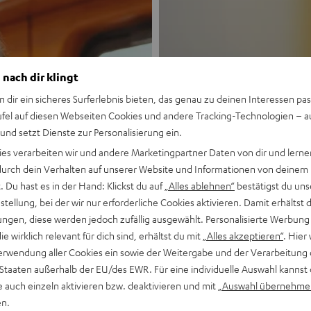
 nach dir klingt
n dir ein sicheres Surferlebnis bieten, das genau zu deinen Interessen pas
ufel auf diesen Webseiten Cookies und andere Tracking-Technologien – 
 und setzt Dienste zur Personalisierung ein.
Neu
ies verarbeiten wir und andere Marketingpartner Daten von dir und lernen
- durch dein Verhalten auf unserer Website und Informationen von deinem
MOTIV® GO
 Du hast es in der Hand: Klickst du auf
„Alles ablehnen“
bestätigst du uns
tellung, bei der wir nur erforderliche Cookies aktivieren. Damit erhältst 
ngen, diese werden jedoch zufällig ausgewählt. Personalisierte Werbung
Stil trifft Sound
die wirklich relevant für dich sind, erhältst du mit
„Alles akzeptieren“
. Hier 
erwendung aller Cookies ein sowie der Weitergabe und der Verarbeitung 
Mehr entdecken
 Staaten außerhalb der EU/des EWR. Für eine individuelle Auswahl kannst 
e auch einzeln aktivieren bzw. deaktivieren und mit
„Auswahl übernehme
en.