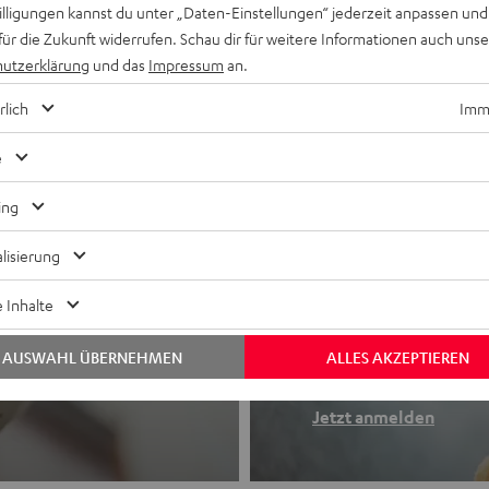
willigungen kannst du unter „Daten-Einstellungen“ jederzeit anpassen und
für die Zukunft widerrufen. Schau dir für weitere Informationen auch uns
utzerklärung
und das
Impressum
an.
rlich
Imme
e
ing
lisierung
Newslette
 Inhalte
Finde deinen So
AUSWAHL ÜBERNEHMEN
ALLES AKZEPTIEREN
etooth-Kopfhörer
Erhalte bis zu 4
Jetzt anmelden