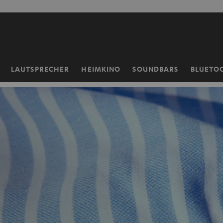
ZUM
NHALT
RINGEN
LAUTSPRECHER
HEIMKINO
SOUNDBARS
BLUETO
Startseite