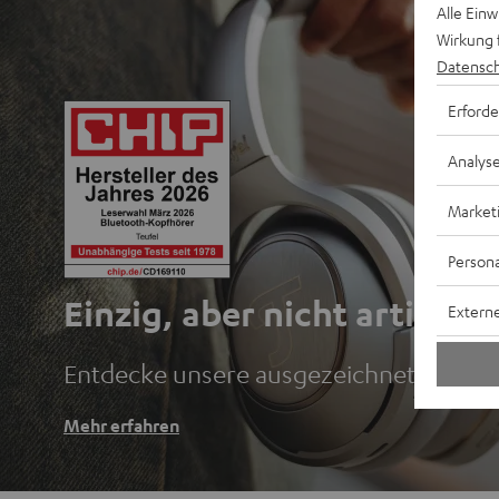
Alle Ein
Wirkung 
Datensch
Erforde
Analys
Market
Persona
Einzig, aber nicht artig.
Externe
Entdecke unsere ausgezeichneten Blu
Mehr erfahren