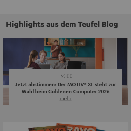
Highlights aus dem Teufel Blog
INSIDE
Jetzt abstimmen: Der MOTIV® XL steht zur
Wahl beim Goldenen Computer 2026
mehr
Unser portabler, aktiver HiFi-Streaming-Speaker
MOTIV® XL kandidiert bei der Leserwahl zum Goldenen
Computer 2026 in der Kategorie „Sound“. Das smarte
Streaming-System vereint hochwertige HiFi-Technik,