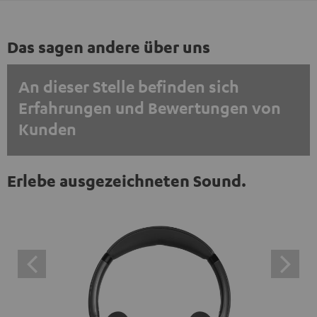
Das sagen andere über uns
An dieser Stelle befinden sich
Erfahrungen und Bewertungen von
Kunden
EINMALIG ZUSTIMMEN UND ANZEIGEN
Erlebe ausgezeichneten Sound.
Externe Inhalte immer anzeigen? In den Daten‑Einstellungen aktivieren
Trustpilot‑Bewertungen sind externe Inhalte. Der
externe Inhalt kann hier mit nur einem Klick angezeigt
werden. Mit dem Anklicken des Inhalts wird zugestimmt,
dass externe Inhalte angezeigt werden. Dabei können
personenbezogene Daten an Drittplattformen