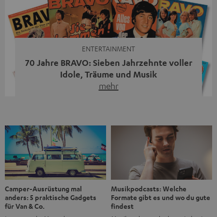
moderne Streaming-Funktionen und hohe Flexibilität in
einem einzigen Gerät – und zeigt, dass man für großen
Sound heute keine klassische HiFi-Anlage mehr braucht.
Du fragst dich, warum der MOTIV® XL deine […]
ENTERTAINMENT
70 Jahre BRAVO: Sieben Jahrzehnte voller
Idole, Träume und Musik
mehr
Wer in den 80ern, 90ern oder frühen 2000ern
aufgewachsen ist, kennt wahrscheinlich dieses Gefühl:
die BRAVO kaufen, durchblättern, Poster aufhängen. Seit
1956 begleitet das Magazin Jugendliche durch Rock und
Pop, kleine Schwärmereien und große Fragen. Zum 70.
Jubiläum werfen wir einen Blick zurück. Vom Filmheft zur
Jugendmarke: Wie die BRAVO ihren Ton fand Als die […]
Musikpodcasts: Welche
Camper-Ausrüstung mal
Formate gibt es und wo du gute
anders: 5 praktische Gadgets
findest
für Van & Co.