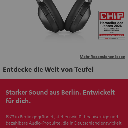
übermittelt werden.
Weitere Informationen sind in der
Datenschutzerklärung unter I zu finden
.
Mehr Rezensionen lesen
Entdecke die Welt von Teufel
Starker Sound aus Berlin. Entwickelt
für dich.
1979 in Berlin gegründet, stehen wir für hochwertige und
bezahlbare Audio-Produkte, die in Deutschland entwickelt