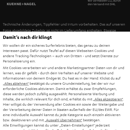
SPANIEN
UNSER MANAGEMENT
FANSHOP
NACHHALTIGKEIT
ITALIEN
NEUHEITEN
Technische Änderungen, Tippfehler und Irrtum vorbehalten. Das auf unseren
UNSERE WERTE
Fotos abgebildete Zubehör ist nicht im Lieferumfang enthalten. Etwaige
USA
Entsorgungsgebühren für Batterien sind im Preis inbegriffen.
Damit‘s nach dir klingt
BILDUNGSRABATT
Wir wollen dir ein sicheres Surferlebnis bieten, das genau zu deinen
©2026 Lautsprecher Teufel GmbH - All rights reserved.
WEITERE LÄNDER
Interessen passt. Dafür nutzt Teufel auf diesen Webseiten Cookies und
GESCHENKGUTSCHEIN
andere Tracking-Technologien – auch von Dritten - und setzt Dienste zur
Personalisierung ein.
Impressum
AGB
Datenschutz
Daten-Einstellungen
EU Data Act
BARRIEREFREIHEIT
Mit Cookies verarbeiten wir und andere Marketingpartner Daten von dir und
Vertrag widerrufen
lernen, was dir gefällt - durch dein Verhalten auf unserer Website und
Informationen von deinem Endgerät. Du hast es in der Hand: Klickst du auf
„Alles ablehnen“
bestätigst du unsere Grundeinstellung, bei der wir nur
erforderliche Cookies aktivieren. Damit erhältst du zwar Empfehlungen,
diese werden jedoch zufällig ausgewählt. Personalisierte Werbung und
Inhalte, die wirklich relevant für dich sind, erhältst du mit
„Alles akzeptieren“
.
Hier willigst du der Verwendung aller Cookies ein sowie der Weitergabe und
der Verarbeitung deiner Daten in Staaten außerhalb der EU/des EWR. Für
eine individuelle Auswahl kannst du jede Kategorie auch einzeln aktivieren
bzw. deaktivieren und mit
„Auswahl übernehmen“
bestätigen.
Alle Einwilligungen kannst du unter „Daten-Einstellungen“ jederzeit