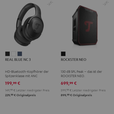
REAL
REAL
REAL
ROCKSTER
REAL BLUE NC 3
ROCKSTER NEO
BLUE
BLUE
BLUE
NEO
NC
NC
NC
Schwarz
HD-Bluetooth-Kopfhörer der
130 dB SPL Peak – das ist der
3
3
3
Spitzenklasse mit ANC
ROCKSTER NEO.
Night
Pearl
Steel
199,
€
699,
€
99
99
Black
White
Blue
149,
99
€
Letzter niedrigster Preis
599,
99
€
Letzter niedrigster Preis
99
99
229,
€
Originalpreis
899,
€
Originalpreis