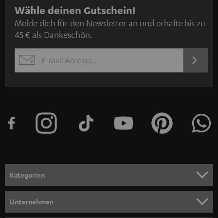
N
Wähle deinen Gutschein!
Melde dich für den Newsletter an und erhalte bis zu
e
45 € als Dankeschön.
w
s
JETZT
EMAIL
l
ANME
WIDGET
e
t
t
e
r
a
n
Kategorien
m
HEIMKINO
e
Unternehmen
l