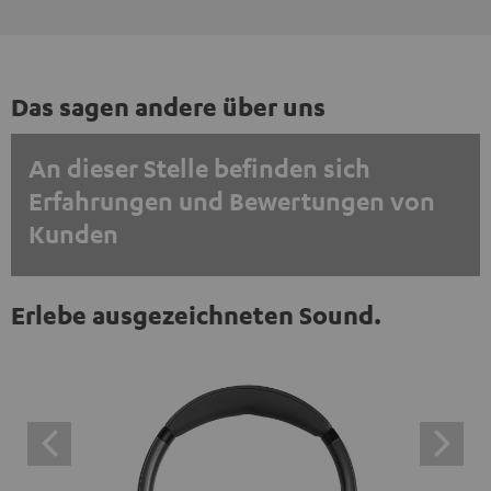
Das sagen andere über uns
An dieser Stelle befinden sich
Erfahrungen und Bewertungen von
Kunden
EINMALIG ZUSTIMMEN UND ANZEIGEN
Erlebe ausgezeichneten Sound.
Externe Inhalte immer anzeigen? In den Daten‑Einstellungen aktivieren
Trustpilot‑Bewertungen sind externe Inhalte. Der
externe Inhalt kann hier mit nur einem Klick angezeigt
werden. Mit dem Anklicken des Inhalts wird zugestimmt,
dass externe Inhalte angezeigt werden. Dabei können