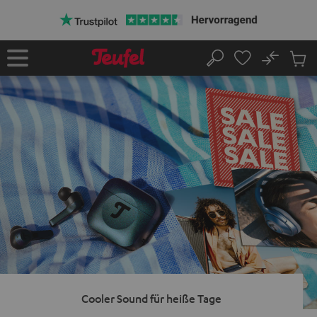
ZUM
NHALT
RINGEN
No
Abs
Startseite
Suche
Artike
im
Waren
Cooler Sound für heiße Tage