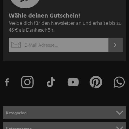
N
Wähle deinen Gutschein!
Melde dich für den Newsletter an und erhalte bis zu
e
45 € als Dankeschön.
w
s
JETZT
EMAIL
l
ANME
WIDGET
e
t
t
e
r
a
n
Kategorien
m
HEIMKINO
e
Unternehmen