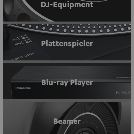
DJ-Equipment
Plattenspieler
Blu-ray Player
Beamer