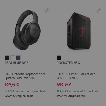
REAL
REAL
REAL
ROCKSTER
REAL BLUE NC 3
ROCKSTER NEO
BLUE
BLUE
BLUE
NEO
NC
NC
NC
Schwarz
HD-Bluetooth-Kopfhörer der
130 dB SPL Peak – das ist der
3
3
3
Spitzenklasse mit ANC
ROCKSTER NEO.
Night
Pearl
Steel
199,
€
699,
€
99
99
Black
White
Blue
149,
99
€
Letzter niedrigster Preis
599,
99
€
Letzter niedrigster Preis
99
99
229,
€
Originalpreis
899,
€
Originalpreis