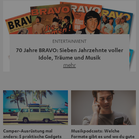
Streaming-System vereint hochwertige HiFi-Technik,
moderne Streaming-Funktionen und hohe Flexibilität in
einem einzigen Gerät – und zeigt, dass man für großen
Sound heute keine klassische HiFi-Anlage mehr braucht.
Du fragst dich, warum der MOTIV® XL deine […]
ENTERTAINMENT
70 Jahre BRAVO: Sieben Jahrzehnte voller
Idole, Träume und Musik
mehr
Wer in den 80ern, 90ern oder frühen 2000ern
aufgewachsen ist, kennt wahrscheinlich dieses Gefühl:
die BRAVO kaufen, durchblättern, Poster aufhängen. Seit
1956 begleitet das Magazin Jugendliche durch Rock und
Pop, kleine Schwärmereien und große Fragen. Zum 70.
Jubiläum werfen wir einen Blick zurück. Vom Filmheft zur
Jugendmarke: Wie die BRAVO ihren Ton fand Als die […]
Musikpodcasts: Welche
Camper-Ausrüstung mal
Formate gibt es und wo du gute
anders: 5 praktische Gadgets