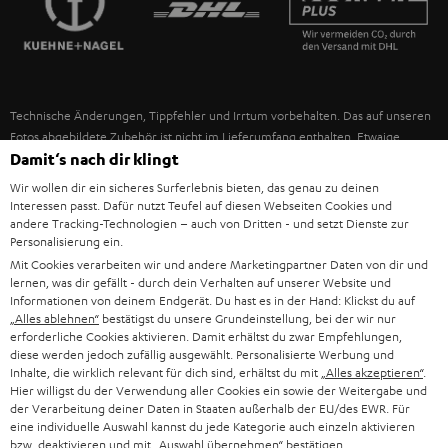
IN-EAR-KOPFHÖRER
SPANIEN
UNSER MANAGEMENT
FANSHOP
NACHHALTIGKEIT
ITALIEN
NEUHEITEN
Technische Änderungen, Tippfehler und Irrtum vorbehalten. Das auf unseren
UNSERE WERTE
Fotos abgebildete Zubehör ist nicht im Lieferumfang enthalten. Etwaige
USA
Entsorgungsgebühren für Batterien sind im Preis inbegriffen.
Damit‘s nach dir klingt
BILDUNGSRABATT
Wir wollen dir ein sicheres Surferlebnis bieten, das genau zu deinen
©2026 Lautsprecher Teufel GmbH - All rights reserved.
WEITERE LÄNDER
Interessen passt. Dafür nutzt Teufel auf diesen Webseiten Cookies und
GESCHENKGUTSCHEIN
andere Tracking-Technologien – auch von Dritten - und setzt Dienste zur
Personalisierung ein.
Impressum
AGB
Datenschutz
Daten-Einstellungen
EU Data Act
BARRIEREFREIHEIT
Mit Cookies verarbeiten wir und andere Marketingpartner Daten von dir und
Vertrag widerrufen
lernen, was dir gefällt - durch dein Verhalten auf unserer Website und
Informationen von deinem Endgerät. Du hast es in der Hand: Klickst du auf
„Alles ablehnen“
bestätigst du unsere Grundeinstellung, bei der wir nur
erforderliche Cookies aktivieren. Damit erhältst du zwar Empfehlungen,
diese werden jedoch zufällig ausgewählt. Personalisierte Werbung und
Inhalte, die wirklich relevant für dich sind, erhältst du mit
„Alles akzeptieren“
.
Hier willigst du der Verwendung aller Cookies ein sowie der Weitergabe und
der Verarbeitung deiner Daten in Staaten außerhalb der EU/des EWR. Für
eine individuelle Auswahl kannst du jede Kategorie auch einzeln aktivieren
bzw. deaktivieren und mit
„Auswahl übernehmen“
bestätigen.