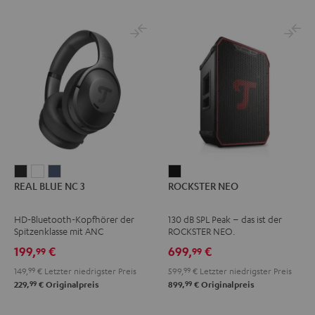
REAL
REAL
REAL
ROCKSTER
REAL BLUE NC 3
ROCKSTER NEO
BLUE
BLUE
BLUE
NEO
NC
NC
NC
Schwarz
HD-Bluetooth-Kopfhörer der
130 dB SPL Peak – das ist der
3
3
3
Spitzenklasse mit ANC
ROCKSTER NEO.
Night
Pearl
Steel
199,
€
699,
€
99
99
Black
White
Blue
149,
99
€
Letzter niedrigster Preis
599,
99
€
Letzter niedrigster Preis
99
99
229,
€
Originalpreis
899,
€
Originalpreis