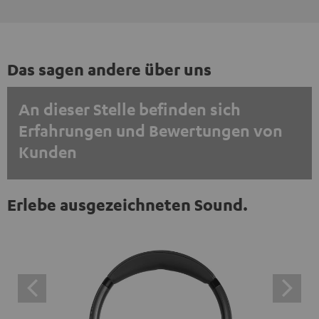
Das sagen andere über uns
An dieser Stelle befinden sich
Erfahrungen und Bewertungen von
Kunden
EINMALIG ZUSTIMMEN UND ANZEIGEN
Erlebe ausgezeichneten Sound.
Externe Inhalte immer anzeigen? In den Daten‑Einstellungen aktivieren
Trustpilot‑Bewertungen sind externe Inhalte. Der
externe Inhalt kann hier mit nur einem Klick angezeigt
werden. Mit dem Anklicken des Inhalts wird zugestimmt,
dass externe Inhalte angezeigt werden. Dabei können