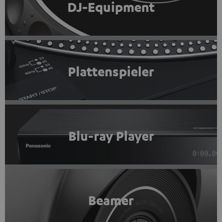
DJ-Equipment
Plattenspieler
Blu-ray Player
Beamer