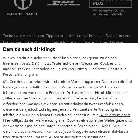
IN-EAR-KOPFHÖRER
SPANIEN
UNSER MANAGEMENT
FANSHOP
NACHHALTIGKEIT
ITALIEN
NEUHEITEN
Technische Änderungen, Tippfehler und Irrtum vorbehalten. Das auf unseren
UNSERE WERTE
Fotos abgebildete Zubehör ist nicht im Lieferumfang enthalten. Etwaige
USA
Entsorgungsgebühren für Batterien sind im Preis inbegriffen.
Damit‘s nach dir klingt
BILDUNGSRABATT
Wir wollen dir ein sicheres Surferlebnis bieten, das genau zu deinen
©2026 Lautsprecher Teufel GmbH - All rights reserved.
WEITERE LÄNDER
Interessen passt. Dafür nutzt Teufel auf diesen Webseiten Cookies und
GESCHENKGUTSCHEIN
andere Tracking-Technologien – auch von Dritten - und setzt Dienste zur
Personalisierung ein.
Impressum
AGB
Datenschutz
Daten-Einstellungen
EU Data Act
BARRIEREFREIHEIT
Mit Cookies verarbeiten wir und andere Marketingpartner Daten von dir und
Vertrag widerrufen
lernen, was dir gefällt - durch dein Verhalten auf unserer Website und
Informationen von deinem Endgerät. Du hast es in der Hand: Klickst du auf
„Alles ablehnen“
bestätigst du unsere Grundeinstellung, bei der wir nur
erforderliche Cookies aktivieren. Damit erhältst du zwar Empfehlungen,
diese werden jedoch zufällig ausgewählt. Personalisierte Werbung und
Inhalte, die wirklich relevant für dich sind, erhältst du mit
„Alles akzeptieren“
.
Hier willigst du der Verwendung aller Cookies ein sowie der Weitergabe und
der Verarbeitung deiner Daten in Staaten außerhalb der EU/des EWR. Für
eine individuelle Auswahl kannst du jede Kategorie auch einzeln aktivieren
bzw. deaktivieren und mit
„Auswahl übernehmen“
bestätigen.