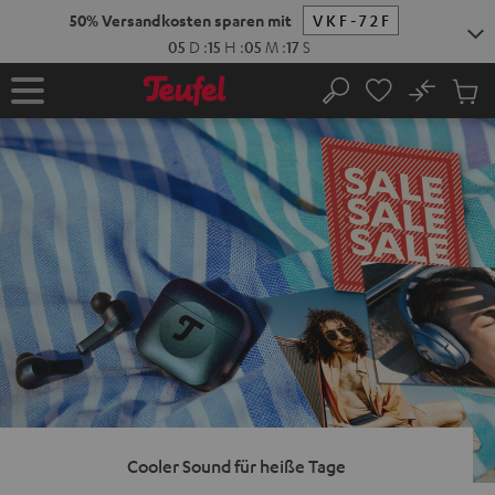
ZUM
50% Versan
NHALT
RINGEN
No
Abs
Startseite
Suche
Artike
im
Waren
Cooler Sound für heiße Tage