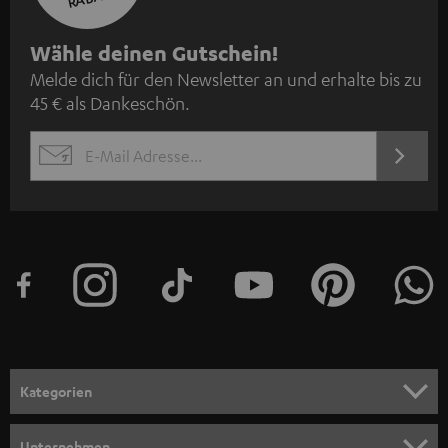
N
Wähle deinen Gutschein!
Melde dich für den Newsletter an und erhalte bis zu
e
45 € als Dankeschön.
w
s
JETZT
EMAIL
l
ANME
WIDGET
e
t
t
e
r
a
n
Kategorien
m
HEIMKINO
e
Unternehmen