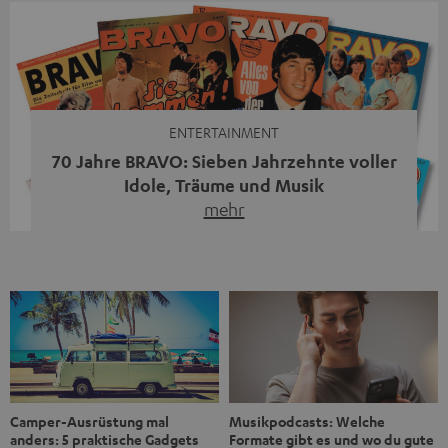
Streaming-System vereint hochwertige HiFi-Technik,
moderne Streaming-Funktionen und hohe Flexibilität in
einem einzigen Gerät – und zeigt, dass man für großen
Sound heute keine klassische HiFi-Anlage mehr braucht.
Du fragst dich, warum der MOTIV® XL deine […]
ENTERTAINMENT
70 Jahre BRAVO: Sieben Jahrzehnte voller
Idole, Träume und Musik
mehr
Wer in den 80ern, 90ern oder frühen 2000ern
aufgewachsen ist, kennt wahrscheinlich dieses Gefühl:
die BRAVO kaufen, durchblättern, Poster aufhängen. Seit
1956 begleitet das Magazin Jugendliche durch Rock und
Pop, kleine Schwärmereien und große Fragen. Zum 70.
Jubiläum werfen wir einen Blick zurück. Vom Filmheft zur
Jugendmarke: Wie die BRAVO ihren Ton fand Als die […]
Musikpodcasts: Welche
Camper-Ausrüstung mal
Formate gibt es und wo du gute
anders: 5 praktische Gadgets