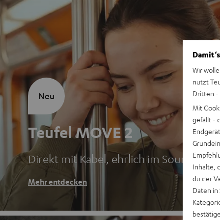
Damit‘s
Wir wolle
nutzt Te
Dritten -
Neu
Mit Cook
gefällt 
Teufel MOVE 2
Endgerät.
Grundeins
Empfehlu
Direkt mit Kabel, ehrlich im Sound
Inhalte, 
du der V
Mehr entdecken
Daten in
Kategori
bestätig