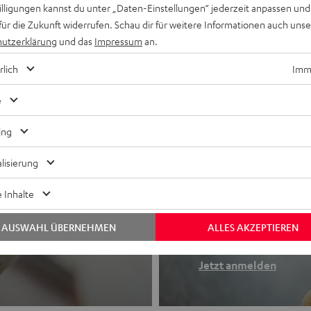
willigungen kannst du unter „Daten-Einstellungen“ jederzeit anpassen und
für die Zukunft widerrufen. Schau dir für weitere Informationen auch uns
utzerklärung
und das
Impressum
an.
rlich
Imme
e
ing
lisierung
Newslette
 Inhalte
Finde deinen So
AUSWAHL ÜBERNEHMEN
ALLES AKZEPTIEREN
etooth-Kopfhörer
Erhalte bis zu 4
Jetzt anmelden