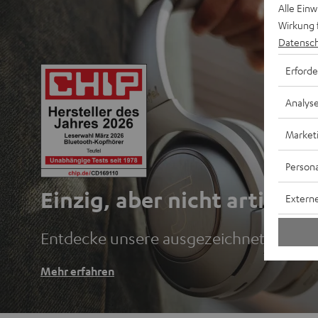
Alle Ein
Wirkung 
Datensch
Erforde
Analys
Market
Persona
Einzig, aber nicht artig.
Externe
Entdecke unsere ausgezeichneten Blu
Mehr erfahren