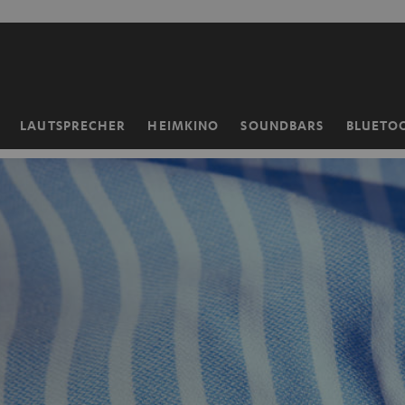
ZUM
NHALT
RINGEN
LAUTSPRECHER
HEIMKINO
SOUNDBARS
BLUETO
Startseite