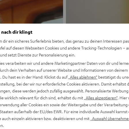
 nach dir klingt
n dir ein sicheres Surferlebnis bieten, das genau zu deinen Interessen pas
ufel auf diesen Webseiten Cookies und andere Tracking-Technologien – 
 und setzt Dienste zur Personalisierung ein.
Neu
ies verarbeiten wir und andere Marketingpartner Daten von dir und lernen
- durch dein Verhalten auf unserer Website und Informationen von deinem
MOTIV® GO
 Du hast es in der Hand: Klickst du auf
„Alles ablehnen“
bestätigst du uns
tellung, bei der wir nur erforderliche Cookies aktivieren. Damit erhältst 
ngen, diese werden jedoch zufällig ausgewählt. Personalisierte Werbung
Stil trifft Sound
die wirklich relevant für dich sind, erhältst du mit
„Alles akzeptieren“
. Hier 
erwendung aller Cookies ein sowie der Weitergabe und der Verarbeitung 
Mehr entdecken
 Staaten außerhalb der EU/des EWR. Für eine individuelle Auswahl kannst 
e auch einzeln aktivieren bzw. deaktivieren und mit
„Auswahl übernehme
en.