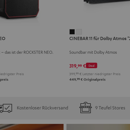
CINEBAR
CINEBAR
EO
CINEBAR 11 für Dolby Atmos "2
11
11
für
für
k – das ist der ROCKSTER NEO.
Soundbar mit Dolby Atmos
Dolby
Dolby
Atmos
Atmos
319,
€
99
Deal
"2.1-
"2.1-
iedrigster Preis
399,
99
€
Letzter niedrigster Preis
Set"
Set"
99
preis
449,
€
Originalpreis
Schwarz
Weiß
Kostenloser Rückversand
9 Teufel Stores