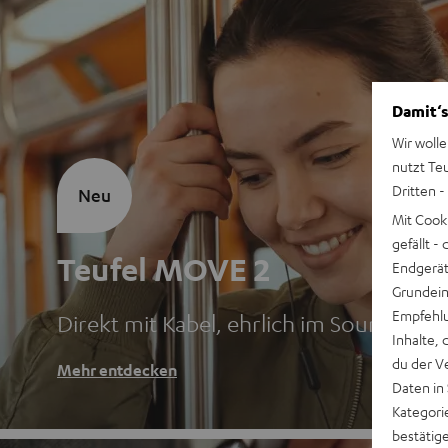
Damit‘s
Wir wolle
nutzt Te
Dritten -
Neu
Mit Cook
gefällt 
Teufel MOVE 2
Endgerät.
Grundeins
Empfehlu
Direkt mit Kabel, ehrlich im Sound
Inhalte, 
du der V
Mehr entdecken
Daten in
Kategori
bestätig