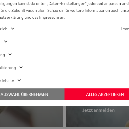
willigungen kannst du unter „Daten-Einstellungen“ jederzeit anpassen und
für die Zukunft widerrufen. Schau dir für weitere Informationen auch uns
utzerklärung
und das
Impressum
an.
rlich
Imme
e
ing
lisierung
Newslette
 Inhalte
Finde deinen So
AUSWAHL ÜBERNEHMEN
ALLES AKZEPTIEREN
etooth-Kopfhörer
Erhalte bis zu 4
Jetzt anmelden