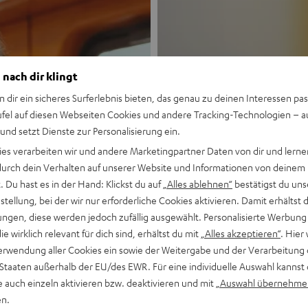
 nach dir klingt
n dir ein sicheres Surferlebnis bieten, das genau zu deinen Interessen pas
ufel auf diesen Webseiten Cookies und andere Tracking-Technologien – 
 und setzt Dienste zur Personalisierung ein.
Neu
ies verarbeiten wir und andere Marketingpartner Daten von dir und lernen
- durch dein Verhalten auf unserer Website und Informationen von deinem
MOTIV® GO
 Du hast es in der Hand: Klickst du auf
„Alles ablehnen“
bestätigst du uns
tellung, bei der wir nur erforderliche Cookies aktivieren. Damit erhältst 
ngen, diese werden jedoch zufällig ausgewählt. Personalisierte Werbung
Stil trifft Sound
die wirklich relevant für dich sind, erhältst du mit
„Alles akzeptieren“
. Hier 
erwendung aller Cookies ein sowie der Weitergabe und der Verarbeitung 
Mehr entdecken
 Staaten außerhalb der EU/des EWR. Für eine individuelle Auswahl kannst 
e auch einzeln aktivieren bzw. deaktivieren und mit
„Auswahl übernehme
en.