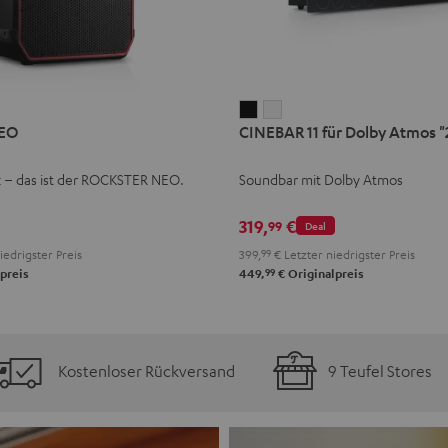
CINEBAR
CINEBAR
EO
CINEBAR 11 für Dolby Atmos "2
11
11
für
für
k – das ist der ROCKSTER NEO.
Soundbar mit Dolby Atmos
Dolby
Dolby
Atmos
Atmos
319,
€
99
Deal
"2.1-
"2.1-
iedrigster Preis
399,
99
€
Letzter niedrigster Preis
Set"
Set"
99
preis
449,
€
Originalpreis
Schwarz
Weiß
Kostenloser Rückversand
9 Teufel Stores