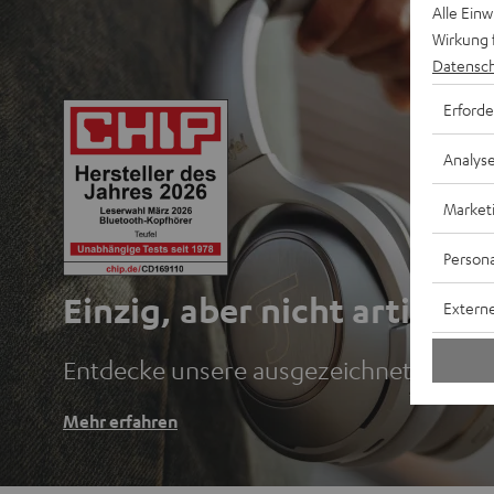
Alle Ein
Wirkung 
Datensch
Erforde
Analys
Market
Persona
Einzig, aber nicht artig.
Externe
Entdecke unsere ausgezeichneten Blu
Mehr erfahren