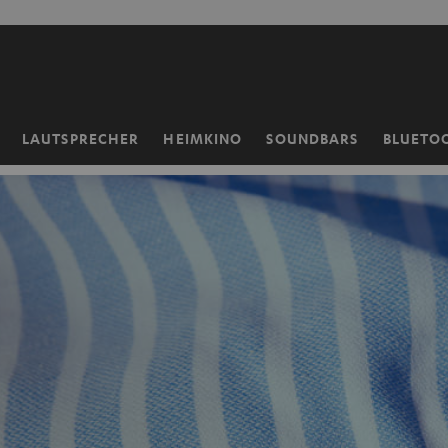
ZUM
NHALT
RINGEN
LAUTSPRECHER
HEIMKINO
SOUNDBARS
BLUETO
Startseite