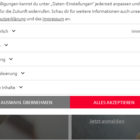
willigungen kannst du unter „Daten-Einstellungen“ jederzeit anpassen und
für die Zukunft widerrufen. Schau dir für weitere Informationen auch uns
utzerklärung
und das
Impressum
an.
rlich
Imme
e
ing
lisierung
Newslette
 Inhalte
Finde deinen So
AUSWAHL ÜBERNEHMEN
ALLES AKZEPTIEREN
etooth-Kopfhörer
Erhalte bis zu 4
Jetzt anmelden