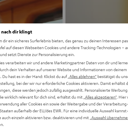
 nach dir klingt
n dir ein sicheres Surferlebnis bieten, das genau zu deinen Interessen pas
ufel auf diesen Webseiten Cookies und andere Tracking-Technologien – 
 und setzt Dienste zur Personalisierung ein.
Neu
ies verarbeiten wir und andere Marketingpartner Daten von dir und lernen
- durch dein Verhalten auf unserer Website und Informationen von deinem
MOTIV® GO
 Du hast es in der Hand: Klickst du auf
„Alles ablehnen“
bestätigst du uns
tellung, bei der wir nur erforderliche Cookies aktivieren. Damit erhältst 
ngen, diese werden jedoch zufällig ausgewählt. Personalisierte Werbung
Stil trifft Sound
die wirklich relevant für dich sind, erhältst du mit
„Alles akzeptieren“
. Hier 
erwendung aller Cookies ein sowie der Weitergabe und der Verarbeitung 
Mehr entdecken
 Staaten außerhalb der EU/des EWR. Für eine individuelle Auswahl kannst 
e auch einzeln aktivieren bzw. deaktivieren und mit
„Auswahl übernehme
en.