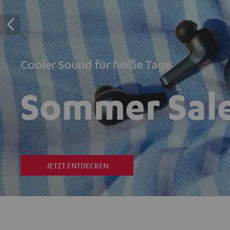
Cooler Sound für heiße Tage
Sommer Sal
JETZT ENTDECKEN