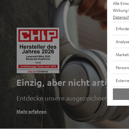
Alle Ein
Wirkung 
Datensch
Erforde
Analys
Market
Persona
Einzig, aber nicht artig.
Externe
Entdecke unsere ausgezeichneten Blu
Mehr erfahren