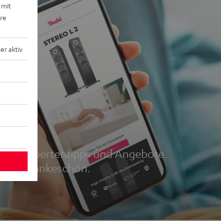
 mit
ere
r aktiv
r
und, Expertentipps und Angebote.
5 € als Dankeschön.