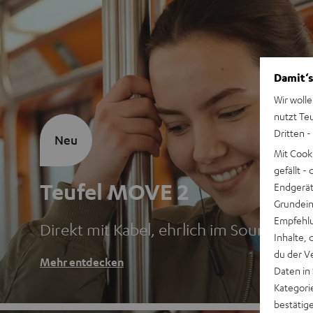
Damit‘s
Wir wolle
nutzt Te
Dritten -
Neu
Mit Cook
gefällt 
Teufel MOVE 2
Endgerät.
Grundeins
Empfehlu
Direkt mit Kabel, ehrlich im Sound
Inhalte, 
du der V
Mehr entdecken
Daten in
Kategori
bestätig