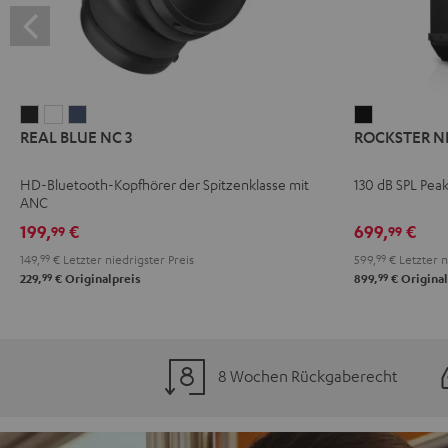
REAL
REAL
REAL
ROCKSTER
REAL BLUE NC 3
ROCKSTER N
BLUE
BLUE
BLUE
NEO
NC
NC
NC
Schwarz
HD-Bluetooth-Kopfhörer der Spitzenklasse mit
130 dB SPL Pea
3
3
3
ANC
Night
Pearl
Steel
199,
€
699,
€
99
99
Black
White
Blue
149,
99
€
Letzter niedrigster Preis
599,
99
€
Letzter n
99
99
229,
€
Originalpreis
899,
€
Original
8 Wochen Rückgaberecht