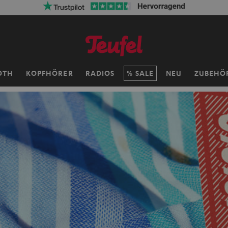
ersandkosten sparen mit
VKF-72F
06
D
:
12
H
:
47
M
:
47
OTH
KOPFHÖRER
RADIOS
SALE
NEU
ZUBEHÖ