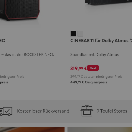
CINEBAR
CINEBAR
EO
CINEBAR 11 für Dolby Atmos "2
11
11
für
für
k – das ist der ROCKSTER NEO.
Soundbar mit Dolby Atmos
Dolby
Dolby
Atmos
Atmos
319,
€
99
Deal
"2.1-
"2.1-
iedrigster Preis
399,
99
€
Letzter niedrigster Preis
Set"
Set"
99
preis
449,
€
Originalpreis
Schwarz
Weiß
Kostenloser Rückversand
9 Teufel Stores