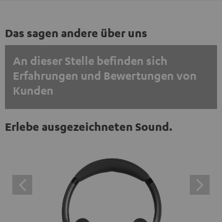
Das sagen andere über uns
An dieser Stelle befinden sich
Erfahrungen und Bewertungen von
Kunden
EINMALIG ZUSTIMMEN UND ANZEIGEN
Erlebe ausgezeichneten Sound.
Externe Inhalte immer anzeigen? In den Daten‑Einstellungen aktivieren
Trustpilot‑Bewertungen sind externe Inhalte. Der
externe Inhalt kann hier mit nur einem Klick angezeigt
werden. Mit dem Anklicken des Inhalts wird zugestimmt,
dass externe Inhalte angezeigt werden. Dabei können
personenbezogene Daten an Drittplattformen