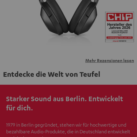
übermittelt werden.
Weitere Informationen sind in der
Datenschutzerklärung unter I zu finden
.
Mehr Rezensionen lesen
Entdecke die Welt von Teufel
Starker Sound aus Berlin. Entwickelt
für dich.
1979 in Berlin gegründet, stehen wir für hochwertige und
bezahlbare Audio-Produkte, die in Deutschland entwickelt