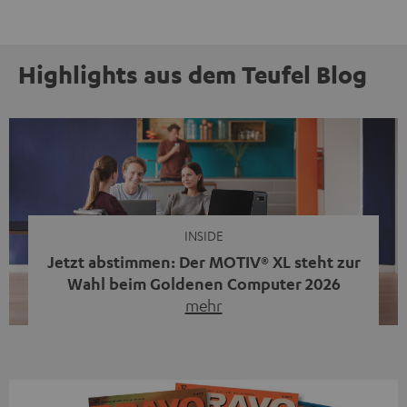
Highlights aus dem Teufel Blog
INSIDE
Jetzt abstimmen: Der MOTIV® XL steht zur
Wahl beim Goldenen Computer 2026
mehr
Unser portabler, aktiver HiFi-Streaming-Speaker
MOTIV® XL kandidiert bei der Leserwahl zum Goldenen
Computer 2026 in der Kategorie „Sound“. Das smarte
Streaming-System vereint hochwertige HiFi-Technik,