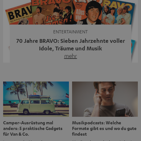
moderne Streaming-Funktionen und hohe Flexibilität in
einem einzigen Gerät – und zeigt, dass man für großen
Sound heute keine klassische HiFi-Anlage mehr braucht.
Du fragst dich, warum der MOTIV® XL deine […]
ENTERTAINMENT
70 Jahre BRAVO: Sieben Jahrzehnte voller
Idole, Träume und Musik
mehr
Wer in den 80ern, 90ern oder frühen 2000ern
aufgewachsen ist, kennt wahrscheinlich dieses Gefühl:
die BRAVO kaufen, durchblättern, Poster aufhängen. Seit
1956 begleitet das Magazin Jugendliche durch Rock und
Pop, kleine Schwärmereien und große Fragen. Zum 70.
Jubiläum werfen wir einen Blick zurück. Vom Filmheft zur
Jugendmarke: Wie die BRAVO ihren Ton fand Als die […]
Musikpodcasts: Welche
Camper-Ausrüstung mal
Formate gibt es und wo du gute
anders: 5 praktische Gadgets
findest
für Van & Co.