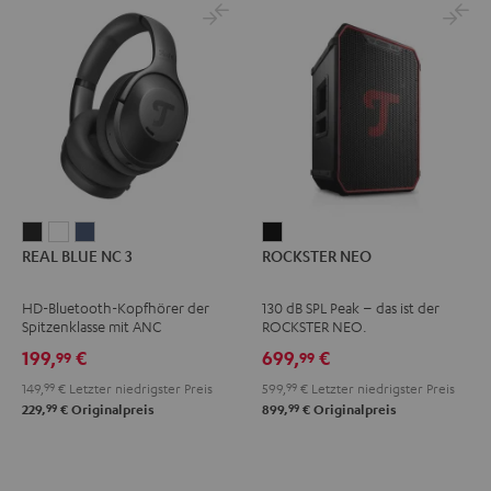
REAL
REAL
REAL
ROCKSTER
REAL BLUE NC 3
ROCKSTER NEO
BLUE
BLUE
BLUE
NEO
NC
NC
NC
Schwarz
HD-Bluetooth-Kopfhörer der
130 dB SPL Peak – das ist der
3
3
3
Spitzenklasse mit ANC
ROCKSTER NEO.
Night
Pearl
Steel
199,
€
699,
€
99
99
Black
White
Blue
149,
99
€
Letzter niedrigster Preis
599,
99
€
Letzter niedrigster Preis
99
99
229,
€
Originalpreis
899,
€
Originalpreis