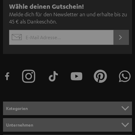
N
Wähle deinen Gutschein!
Melde dich für den Newsletter an und erhalte bis zu
e
45 € als Dankeschön.
w
s
JETZT
EMAIL
l
ANME
WIDGET
e
t
t
e
r
a
n
Kategorien
m
HEIMKINO
e
Unternehmen
l