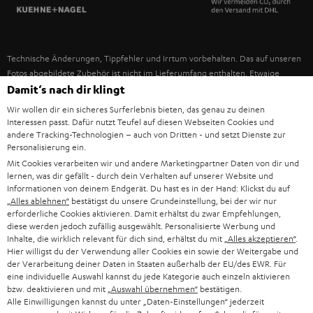
SPANIEN
UNSER MANAGEMENT
FANSHOP
NACHHALTIGKEIT
ITALIEN
NEUHEITEN
Technische Änderungen, Tippfehler und Irrtum vorbehalten. Das auf unseren
UNSERE WERTE
Fotos abgebildete Zubehör ist nicht im Lieferumfang enthalten. Etwaige
USA
Entsorgungsgebühren für Batterien sind im Preis inbegriffen.
Damit‘s nach dir klingt
BILDUNGSRABATT
Wir wollen dir ein sicheres Surferlebnis bieten, das genau zu deinen
©2026 Lautsprecher Teufel GmbH - All rights reserved.
WEITERE LÄNDER
Interessen passt. Dafür nutzt Teufel auf diesen Webseiten Cookies und
GESCHENKGUTSCHEIN
andere Tracking-Technologien – auch von Dritten - und setzt Dienste zur
Personalisierung ein.
Impressum
AGB
Datenschutz
Daten-Einstellungen
EU Data Act
BARRIEREFREIHEIT
Mit Cookies verarbeiten wir und andere Marketingpartner Daten von dir und
Vertrag widerrufen
lernen, was dir gefällt - durch dein Verhalten auf unserer Website und
Informationen von deinem Endgerät. Du hast es in der Hand: Klickst du auf
„Alles ablehnen“
bestätigst du unsere Grundeinstellung, bei der wir nur
erforderliche Cookies aktivieren. Damit erhältst du zwar Empfehlungen,
diese werden jedoch zufällig ausgewählt. Personalisierte Werbung und
Inhalte, die wirklich relevant für dich sind, erhältst du mit
„Alles akzeptieren“
.
Hier willigst du der Verwendung aller Cookies ein sowie der Weitergabe und
der Verarbeitung deiner Daten in Staaten außerhalb der EU/des EWR. Für
eine individuelle Auswahl kannst du jede Kategorie auch einzeln aktivieren
bzw. deaktivieren und mit
„Auswahl übernehmen“
bestätigen.
Alle Einwilligungen kannst du unter „Daten-Einstellungen“ jederzeit