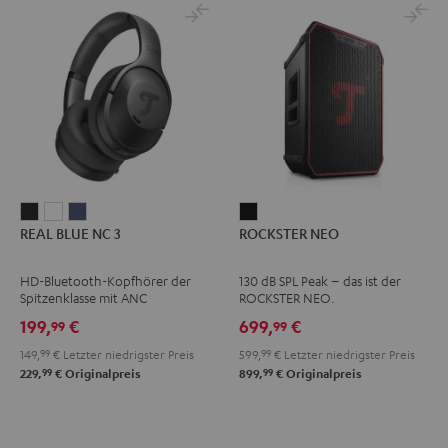
REAL
REAL
REAL
ROCKSTER
REAL BLUE NC 3
ROCKSTER NEO
BLUE
BLUE
BLUE
NEO
NC
NC
NC
Schwarz
HD-Bluetooth-Kopfhörer der
130 dB SPL Peak – das ist der
3
3
3
Spitzenklasse mit ANC
ROCKSTER NEO.
Night
Pearl
Steel
199,
€
699,
€
99
99
Black
White
Blue
149,
99
€
Letzter niedrigster Preis
599,
99
€
Letzter niedrigster Preis
99
99
229,
€
Originalpreis
899,
€
Originalpreis