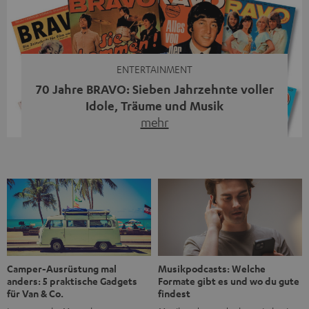
moderne Streaming-Funktionen und hohe Flexibilität in
einem einzigen Gerät – und zeigt, dass man für großen
Sound heute keine klassische HiFi-Anlage mehr braucht.
Du fragst dich, warum der MOTIV® XL deine […]
ENTERTAINMENT
70 Jahre BRAVO: Sieben Jahrzehnte voller
Idole, Träume und Musik
mehr
Wer in den 80ern, 90ern oder frühen 2000ern
aufgewachsen ist, kennt wahrscheinlich dieses Gefühl:
die BRAVO kaufen, durchblättern, Poster aufhängen. Seit
1956 begleitet das Magazin Jugendliche durch Rock und
Pop, kleine Schwärmereien und große Fragen. Zum 70.
Jubiläum werfen wir einen Blick zurück. Vom Filmheft zur
Jugendmarke: Wie die BRAVO ihren Ton fand Als die […]
Musikpodcasts: Welche
Camper-Ausrüstung mal
Formate gibt es und wo du gute
anders: 5 praktische Gadgets
findest
für Van & Co.