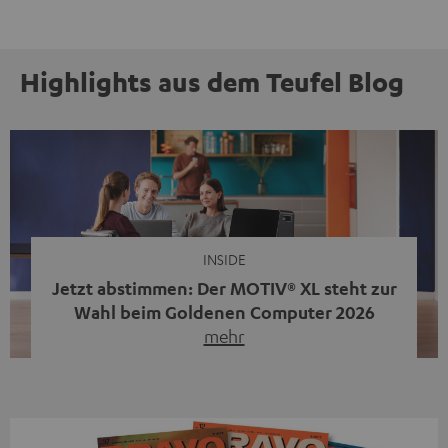
Highlights aus dem Teufel Blog
INSIDE
Jetzt abstimmen: Der MOTIV® XL steht zur
Wahl beim Goldenen Computer 2026
mehr
Unser portabler, aktiver HiFi-Streaming-Speaker
MOTIV® XL kandidiert bei der Leserwahl zum Goldenen
Computer 2026 in der Kategorie „Sound“. Das smarte
Streaming-System vereint hochwertige HiFi-Technik,