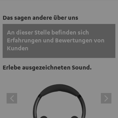
Das sagen andere über uns
An dieser Stelle befinden sich
Erfahrungen und Bewertungen von
Kunden
EINMALIG ZUSTIMMEN UND ANZEIGEN
Erlebe ausgezeichneten Sound.
Externe Inhalte immer anzeigen? In den Daten‑Einstellungen aktivieren
Trustpilot‑Bewertungen sind externe Inhalte. Der
externe Inhalt kann hier mit nur einem Klick angezeigt
werden. Mit dem Anklicken des Inhalts wird zugestimmt,
dass externe Inhalte angezeigt werden. Dabei können
personenbezogene Daten an Drittplattformen