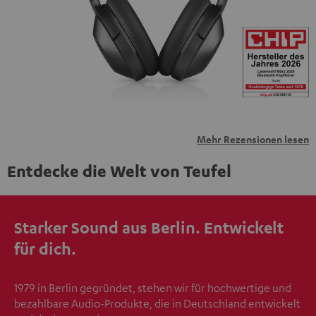
übermittelt werden.
Weitere Informationen sind in der
Datenschutzerklärung unter I zu finden
.
Mehr Rezensionen lesen
Entdecke die Welt von Teufel
Starker Sound aus Berlin. Entwickelt
für dich.
1979 in Berlin gegründet, stehen wir für hochwertige und
bezahlbare Audio-Produkte, die in Deutschland entwickelt