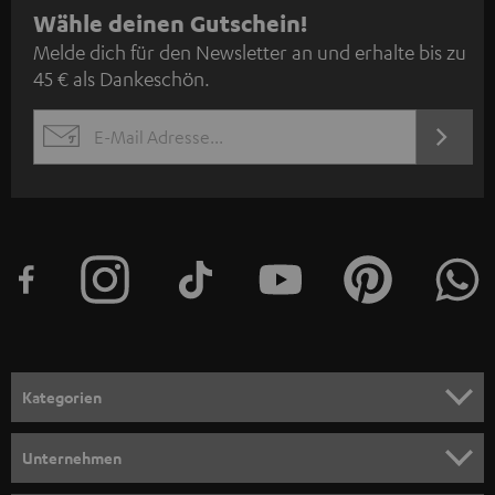
N
Wähle deinen Gutschein!
Melde dich für den Newsletter an und erhalte bis zu
e
45 € als Dankeschön.
w
s
JETZT
EMAIL
l
ANME
WIDGET
e
t
t
e
r
a
n
Kategorien
m
HEIMKINO
e
Unternehmen
l