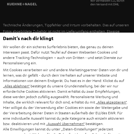
SPANIEN
UNSER MANAGEMENT
FANSHOP
NACHHALTIGKEIT
ITALIEN
NEUHEITEN
Technische Änderungen, Tippfehler und Irrtum vorbehalten. Das auf unseren
UNSERE WERTE
Fotos abgebildete Zubehör ist nicht im Lieferumfang enthalten. Etwaige
USA
Entsorgungsgebühren für Batterien sind im Preis inbegriffen.
Damit‘s nach dir klingt
BILDUNGSRABATT
Wir wollen dir ein sicheres Surferlebnis bieten, das genau zu deinen
©2026 Lautsprecher Teufel GmbH - All rights reserved.
WEITERE LÄNDER
Interessen passt. Dafür nutzt Teufel auf diesen Webseiten Cookies und
GESCHENKGUTSCHEIN
andere Tracking-Technologien – auch von Dritten - und setzt Dienste zur
Personalisierung ein.
Impressum
AGB
Datenschutz
Daten-Einstellungen
EU Data Act
BARRIEREFREIHEIT
Mit Cookies verarbeiten wir und andere Marketingpartner Daten von dir und
Vertrag widerrufen
lernen, was dir gefällt - durch dein Verhalten auf unserer Website und
Informationen von deinem Endgerät. Du hast es in der Hand: Klickst du auf
„Alles ablehnen“
bestätigst du unsere Grundeinstellung, bei der wir nur
erforderliche Cookies aktivieren. Damit erhältst du zwar Empfehlungen,
diese werden jedoch zufällig ausgewählt. Personalisierte Werbung und
Inhalte, die wirklich relevant für dich sind, erhältst du mit
„Alles akzeptieren“
.
Hier willigst du der Verwendung aller Cookies ein sowie der Weitergabe und
der Verarbeitung deiner Daten in Staaten außerhalb der EU/des EWR. Für
eine individuelle Auswahl kannst du jede Kategorie auch einzeln aktivieren
bzw. deaktivieren und mit
„Auswahl übernehmen“
bestätigen.
Alle Einwilligungen kannst du unter „Daten-Einstellungen“ jederzeit