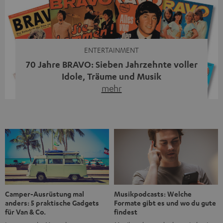
moderne Streaming-Funktionen und hohe Flexibilität in
einem einzigen Gerät – und zeigt, dass man für großen
Sound heute keine klassische HiFi-Anlage mehr braucht.
Du fragst dich, warum der MOTIV® XL deine […]
ENTERTAINMENT
70 Jahre BRAVO: Sieben Jahrzehnte voller
Idole, Träume und Musik
mehr
Wer in den 80ern, 90ern oder frühen 2000ern
aufgewachsen ist, kennt wahrscheinlich dieses Gefühl:
die BRAVO kaufen, durchblättern, Poster aufhängen. Seit
1956 begleitet das Magazin Jugendliche durch Rock und
Pop, kleine Schwärmereien und große Fragen. Zum 70.
Jubiläum werfen wir einen Blick zurück. Vom Filmheft zur
Jugendmarke: Wie die BRAVO ihren Ton fand Als die […]
Musikpodcasts: Welche
Camper-Ausrüstung mal
Formate gibt es und wo du gute
anders: 5 praktische Gadgets
findest
für Van & Co.