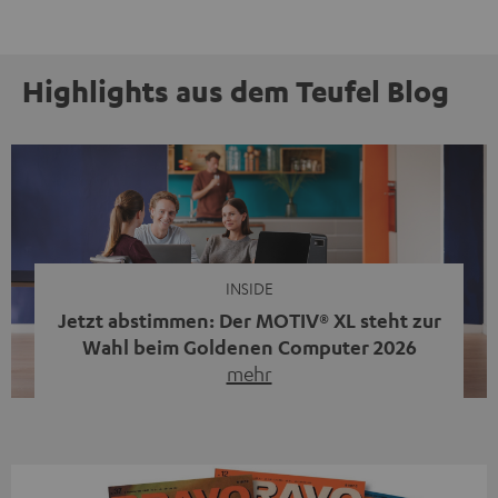
Highlights aus dem Teufel Blog
INSIDE
Jetzt abstimmen: Der MOTIV® XL steht zur
Wahl beim Goldenen Computer 2026
mehr
Unser portabler, aktiver HiFi-Streaming-Speaker
MOTIV® XL kandidiert bei der Leserwahl zum Goldenen
Computer 2026 in der Kategorie „Sound“. Das smarte
Streaming-System vereint hochwertige HiFi-Technik,