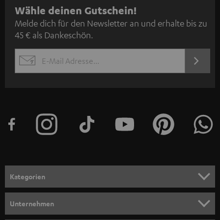
N
Wähle deinen Gutschein!
Melde dich für den Newsletter an und erhalte bis zu
e
45 € als Dankeschön.
w
s
JETZT
EMAIL
l
ANME
WIDGET
e
t
t
e
r
a
n
Kategorien
m
HEIMKINO
e
Unternehmen
l