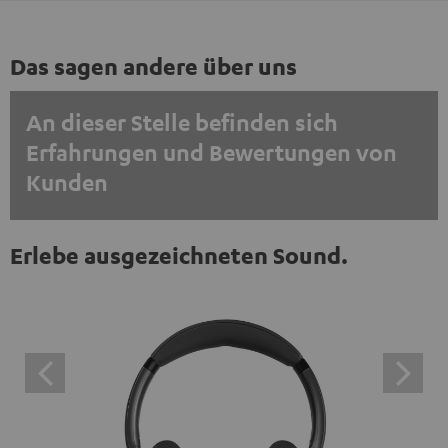
Das sagen andere über uns
An dieser Stelle befinden sich
Erfahrungen und Bewertungen von
Kunden
EINMALIG ZUSTIMMEN UND ANZEIGEN
Erlebe ausgezeichneten Sound.
Externe Inhalte immer anzeigen? In den Daten‑Einstellungen aktivieren
Trustpilot‑Bewertungen sind externe Inhalte. Der
externe Inhalt kann hier mit nur einem Klick angezeigt
werden. Mit dem Anklicken des Inhalts wird zugestimmt,
dass externe Inhalte angezeigt werden. Dabei können
personenbezogene Daten an Drittplattformen