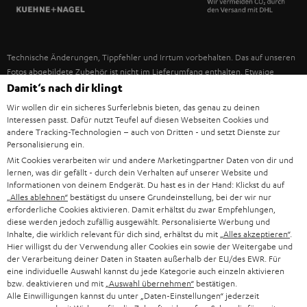
SPANIEN
UNSER MANAGEMENT
FANSHOP
NACHHALTIGKEIT
ITALIEN
NEUHEITEN
Technische Änderungen, Tippfehler und Irrtum vorbehalten. Das auf unseren
UNSERE WERTE
Fotos abgebildete Zubehör ist nicht im Lieferumfang enthalten. Etwaige
USA
Entsorgungsgebühren für Batterien sind im Preis inbegriffen.
Damit‘s nach dir klingt
BILDUNGSRABATT
Wir wollen dir ein sicheres Surferlebnis bieten, das genau zu deinen
©2026 Lautsprecher Teufel GmbH - All rights reserved.
WEITERE LÄNDER
Interessen passt. Dafür nutzt Teufel auf diesen Webseiten Cookies und
GESCHENKGUTSCHEIN
andere Tracking-Technologien – auch von Dritten - und setzt Dienste zur
Personalisierung ein.
Impressum
AGB
Datenschutz
Daten-Einstellungen
EU Data Act
BARRIEREFREIHEIT
Mit Cookies verarbeiten wir und andere Marketingpartner Daten von dir und
Vertrag widerrufen
lernen, was dir gefällt - durch dein Verhalten auf unserer Website und
Informationen von deinem Endgerät. Du hast es in der Hand: Klickst du auf
„Alles ablehnen“
bestätigst du unsere Grundeinstellung, bei der wir nur
erforderliche Cookies aktivieren. Damit erhältst du zwar Empfehlungen,
diese werden jedoch zufällig ausgewählt. Personalisierte Werbung und
Inhalte, die wirklich relevant für dich sind, erhältst du mit
„Alles akzeptieren“
.
Hier willigst du der Verwendung aller Cookies ein sowie der Weitergabe und
der Verarbeitung deiner Daten in Staaten außerhalb der EU/des EWR. Für
eine individuelle Auswahl kannst du jede Kategorie auch einzeln aktivieren
bzw. deaktivieren und mit
„Auswahl übernehmen“
bestätigen.
Alle Einwilligungen kannst du unter „Daten-Einstellungen“ jederzeit