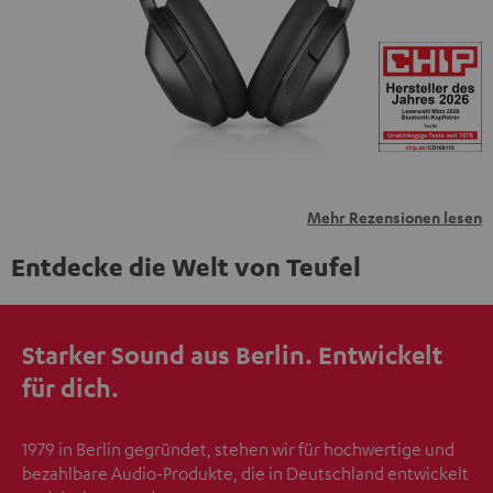
übermittelt werden.
Weitere Informationen sind in der
Datenschutzerklärung unter I zu finden
.
Mehr Rezensionen lesen
Entdecke die Welt von Teufel
Starker Sound aus Berlin. Entwickelt
für dich.
1979 in Berlin gegründet, stehen wir für hochwertige und
bezahlbare Audio-Produkte, die in Deutschland entwickelt