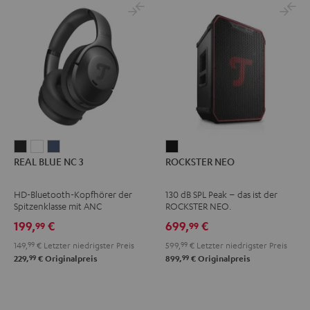
REAL
REAL
REAL
ROCKSTER
REAL BLUE NC 3
ROCKSTER NEO
BLUE
BLUE
BLUE
NEO
NC
NC
NC
Schwarz
HD-Bluetooth-Kopfhörer der
130 dB SPL Peak – das ist der
3
3
3
Spitzenklasse mit ANC
ROCKSTER NEO.
Night
Pearl
Steel
199,
€
699,
€
99
99
Black
White
Blue
149,
99
€
Letzter niedrigster Preis
599,
99
€
Letzter niedrigster Preis
99
99
229,
€
Originalpreis
899,
€
Originalpreis