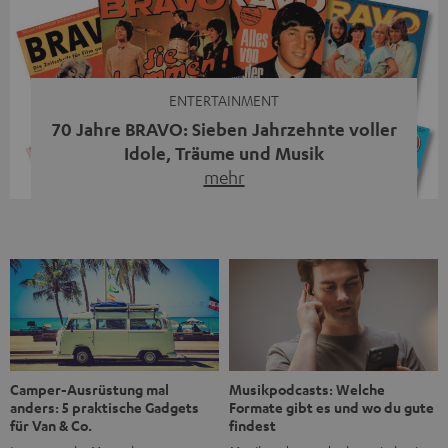
moderne Streaming-Funktionen und hohe Flexibilität in
einem einzigen Gerät – und zeigt, dass man für großen
Sound heute keine klassische HiFi-Anlage mehr braucht.
Du fragst dich, warum der MOTIV® XL deine […]
ENTERTAINMENT
70 Jahre BRAVO: Sieben Jahrzehnte voller
Idole, Träume und Musik
mehr
Wer in den 80ern, 90ern oder frühen 2000ern
aufgewachsen ist, kennt wahrscheinlich dieses Gefühl:
die BRAVO kaufen, durchblättern, Poster aufhängen. Seit
1956 begleitet das Magazin Jugendliche durch Rock und
Pop, kleine Schwärmereien und große Fragen. Zum 70.
Jubiläum werfen wir einen Blick zurück. Vom Filmheft zur
Jugendmarke: Wie die BRAVO ihren Ton fand Als die […]
Musikpodcasts: Welche
Camper-Ausrüstung mal
Formate gibt es und wo du gute
anders: 5 praktische Gadgets
findest
für Van & Co.