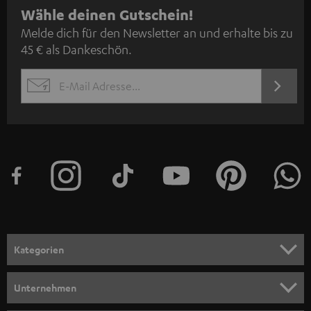
N
Wähle deinen Gutschein!
Melde dich für den Newsletter an und erhalte bis zu
e
45 € als Dankeschön.
w
s
JETZT
EMAIL
l
ANME
WIDGET
e
t
t
e
r
a
n
Kategorien
m
HEIMKINO
e
Unternehmen
l