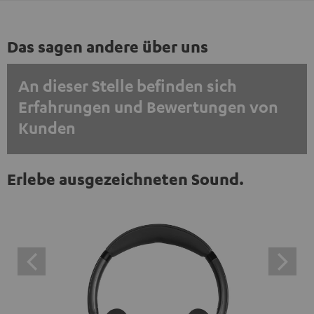
Das sagen andere über uns
An dieser Stelle befinden sich
Erfahrungen und Bewertungen von
Kunden
EINMALIG ZUSTIMMEN UND ANZEIGEN
Erlebe ausgezeichneten Sound.
Externe Inhalte immer anzeigen? In den Daten‑Einstellungen aktivieren
Trustpilot‑Bewertungen sind externe Inhalte. Der
externe Inhalt kann hier mit nur einem Klick angezeigt
werden. Mit dem Anklicken des Inhalts wird zugestimmt,
dass externe Inhalte angezeigt werden. Dabei können
personenbezogene Daten an Drittplattformen