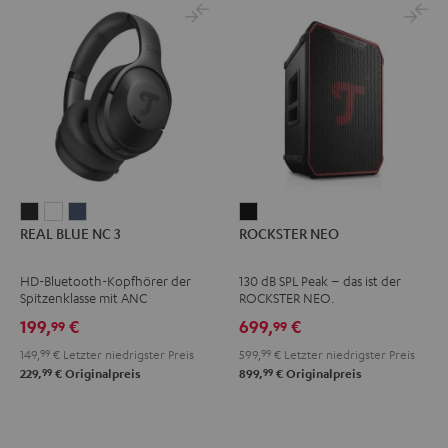
REAL
REAL
REAL
ROCKSTER
REAL BLUE NC 3
ROCKSTER NEO
BLUE
BLUE
BLUE
NEO
NC
NC
NC
Schwarz
HD-Bluetooth-Kopfhörer der
130 dB SPL Peak – das ist der
3
3
3
Spitzenklasse mit ANC
ROCKSTER NEO.
Night
Pearl
Steel
199,
€
699,
€
99
99
Black
White
Blue
149,
99
€
Letzter niedrigster Preis
599,
99
€
Letzter niedrigster Preis
99
99
229,
€
Originalpreis
899,
€
Originalpreis