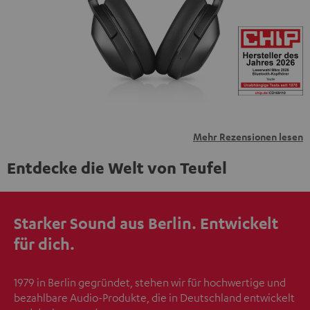
übermittelt werden.
Weitere Informationen sind in der
Datenschutzerklärung unter I zu finden
.
Mehr Rezensionen lesen
Entdecke die Welt von Teufel
Starker Sound aus Berlin. Entwickelt
für dich.
1979 in Berlin gegründet, stehen wir für hochwertige und
bezahlbare Audio-Produkte, die in Deutschland entwickelt