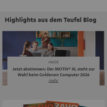
Highlights aus dem Teufel Blog
INSIDE
Jetzt abstimmen: Der MOTIV® XL steht zur
Wahl beim Goldenen Computer 2026
mehr
Unser portabler, aktiver HiFi-Streaming-Speaker
MOTIV® XL kandidiert bei der Leserwahl zum Goldenen
Computer 2026 in der Kategorie „Sound“. Das smarte
Streaming-System vereint hochwertige HiFi-Technik,