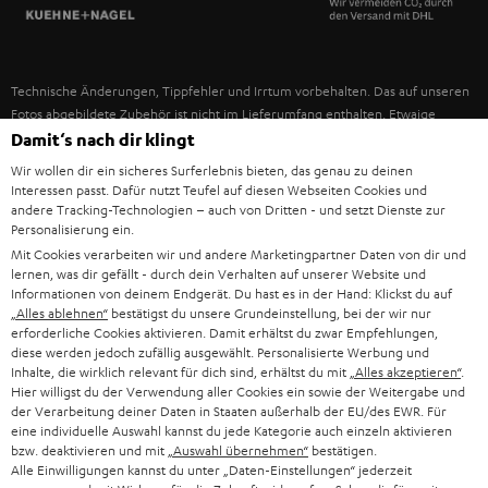
SPANIEN
UNSER MANAGEMENT
FANSHOP
NACHHALTIGKEIT
ITALIEN
NEUHEITEN
Technische Änderungen, Tippfehler und Irrtum vorbehalten. Das auf unseren
UNSERE WERTE
Fotos abgebildete Zubehör ist nicht im Lieferumfang enthalten. Etwaige
USA
Entsorgungsgebühren für Batterien sind im Preis inbegriffen.
Damit‘s nach dir klingt
BILDUNGSRABATT
Wir wollen dir ein sicheres Surferlebnis bieten, das genau zu deinen
©2026 Lautsprecher Teufel GmbH - All rights reserved.
WEITERE LÄNDER
Interessen passt. Dafür nutzt Teufel auf diesen Webseiten Cookies und
GESCHENKGUTSCHEIN
andere Tracking-Technologien – auch von Dritten - und setzt Dienste zur
Personalisierung ein.
Impressum
AGB
Datenschutz
Daten-Einstellungen
EU Data Act
BARRIEREFREIHEIT
Mit Cookies verarbeiten wir und andere Marketingpartner Daten von dir und
Vertrag widerrufen
lernen, was dir gefällt - durch dein Verhalten auf unserer Website und
Informationen von deinem Endgerät. Du hast es in der Hand: Klickst du auf
„Alles ablehnen“
bestätigst du unsere Grundeinstellung, bei der wir nur
erforderliche Cookies aktivieren. Damit erhältst du zwar Empfehlungen,
diese werden jedoch zufällig ausgewählt. Personalisierte Werbung und
Inhalte, die wirklich relevant für dich sind, erhältst du mit
„Alles akzeptieren“
.
Hier willigst du der Verwendung aller Cookies ein sowie der Weitergabe und
der Verarbeitung deiner Daten in Staaten außerhalb der EU/des EWR. Für
eine individuelle Auswahl kannst du jede Kategorie auch einzeln aktivieren
bzw. deaktivieren und mit
„Auswahl übernehmen“
bestätigen.
Alle Einwilligungen kannst du unter „Daten-Einstellungen“ jederzeit