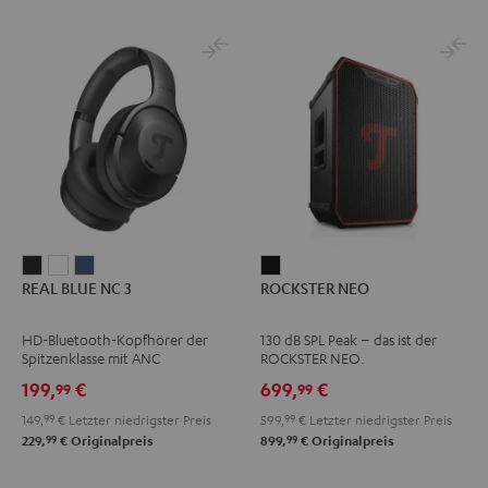
REAL
REAL
REAL
ROCKSTER
REAL BLUE NC 3
ROCKSTER NEO
BLUE
BLUE
BLUE
NEO
NC
NC
NC
Schwarz
HD-Bluetooth-Kopfhörer der
130 dB SPL Peak – das ist der
3
3
3
Spitzenklasse mit ANC
ROCKSTER NEO.
Night
Pearl
Steel
199,
€
699,
€
99
99
Black
White
Blue
149,
99
€
Letzter niedrigster Preis
599,
99
€
Letzter niedrigster Preis
99
99
229,
€
Originalpreis
899,
€
Originalpreis