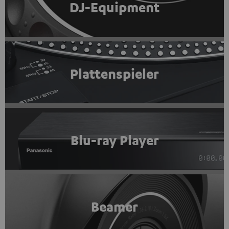
DJ-Equipment
Plattenspieler
Blu-ray Player
Beamer