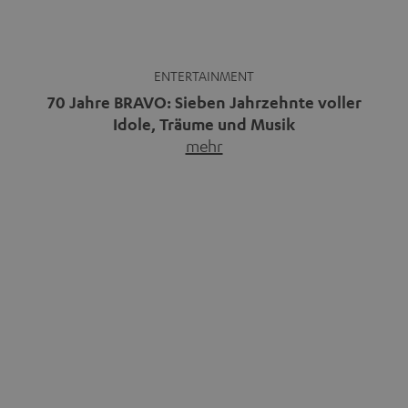
findest
für Van & Co.
Musikpodcasts decken ein breites
Immer mehr Menschen
Feld ab: Gespräche mit Bands
entdecken die Freiheit des
und…
mehr
Reisens im Camper.…
mehr
Bluetooth-Kaufberater: Welche
Warum kabelgebundene
Speaker und Kopfhörer passen
Kopfhörer wieder im Trend sind
zu dir?
Kabellose Kopfhörer sind seit rund
Bluetooth ist praktisch:
zehn Jahren Normalität,
Smartphone verbinden, Musik
nachdem…
mehr
starten, fertig.…
mehr
Das Beste kommt zum Schluss