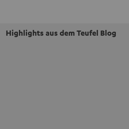
Highlights aus dem Teufel Blog
INSIDE
Jetzt abstimmen: Der MOTIV® XL steht zur
Wahl beim Goldenen Computer 2026
mehr
Unser portabler, aktiver HiFi-Streaming-Speaker
MOTIV® XL kandidiert bei der Leserwahl zum Goldenen
Computer 2026 in der Kategorie „Sound“. Das smarte