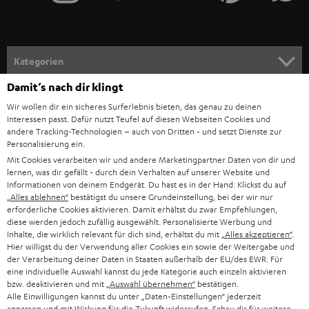
IN-EAR-KOPFHÖRER
SPANIEN
UNSER MANAGEMENT
FANSHOP
NACHHALTIGKEIT
ITALIEN
NEUHEITEN
Technische Änderungen, Tippfehler und Irrtum vorbehalten. Das auf unseren
UNSERE WERTE
Damit‘s nach dir klingt
Fotos abgebildete Zubehör ist nicht im Lieferumfang enthalten. Etwaige
USA
Wir wollen dir ein sicheres Surferlebnis bieten, das genau zu deinen
Entsorgungsgebühren für Batterien sind im Preis inbegriffen.
BILDUNGSRABATT
Interessen passt. Dafür nutzt Teufel auf diesen Webseiten Cookies und
andere Tracking-Technologien – auch von Dritten - und setzt Dienste zur
©2026 Lautsprecher Teufel GmbH - All rights reserved.
WEITERE LÄNDER
Personalisierung ein.
GESCHENKGUTSCHEIN
Mit Cookies verarbeiten wir und andere Marketingpartner Daten von dir und
Impressum
AGB
Datenschutz
Daten-Einstellungen
EU Data Act
lernen, was dir gefällt - durch dein Verhalten auf unserer Website und
BARRIEREFREIHEIT
Vertrag widerrufen
Informationen von deinem Endgerät. Du hast es in der Hand: Klickst du auf
„Alles ablehnen“
bestätigst du unsere Grundeinstellung, bei der wir nur
erforderliche Cookies aktivieren. Damit erhältst du zwar Empfehlungen,
diese werden jedoch zufällig ausgewählt. Personalisierte Werbung und
Inhalte, die wirklich relevant für dich sind, erhältst du mit
„Alles akzeptieren“
.
Hier willigst du der Verwendung aller Cookies ein sowie der Weitergabe und
der Verarbeitung deiner Daten in Staaten außerhalb der EU/des EWR. Für
eine individuelle Auswahl kannst du jede Kategorie auch einzeln aktivieren
bzw. deaktivieren und mit
„Auswahl übernehmen“
bestätigen.
Alle Einwilligungen kannst du unter „Daten-Einstellungen“ jederzeit
anpassen und mit Wirkung für die Zukunft widerrufen. Schau dir für weitere