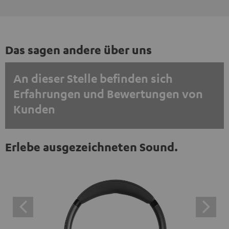
Das sagen andere über uns
An dieser Stelle befinden sich
Erfahrungen und Bewertungen von
Kunden
EINMALIG ZUSTIMMEN UND ANZEIGEN
Erlebe ausgezeichneten Sound.
Externe Inhalte immer anzeigen? In den Daten‑Einstellungen aktivieren
Trustpilot‑Bewertungen sind externe Inhalte. Der
externe Inhalt kann hier mit nur einem Klick angezeigt
werden. Mit dem Anklicken des Inhalts wird zugestimmt,
dass externe Inhalte angezeigt werden. Dabei können