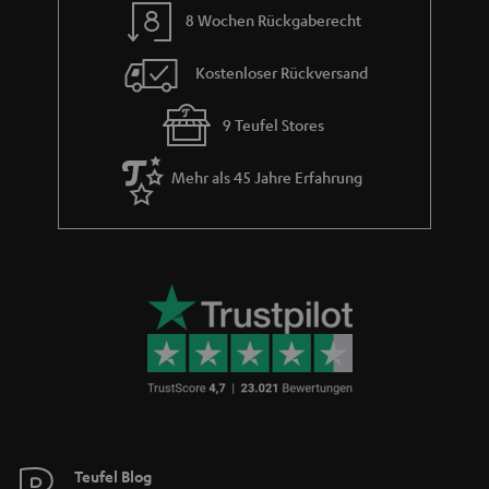
Sendungsverfolgung
Store Finder
Erlebe unsere Produkte hautnah und lass dich persönlich
im Store beraten.
BIS ZU
45 €
RABATT