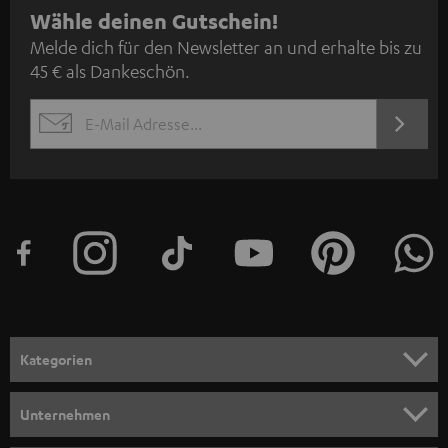
N
Wähle deinen Gutschein!
Melde dich für den Newsletter an und erhalte bis zu
e
45 € als Dankeschön.
w
s
JETZT
EMAIL
l
ANME
WIDGET
e
t
t
e
r
a
n
Kategorien
m
HEIMKINO
e
Unternehmen
l