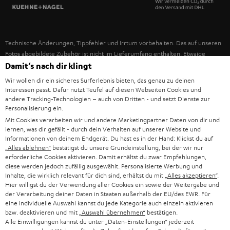
SPANIEN
UNSER MANAGEMENT
FANSHOP
NACHHALTIGKEIT
ITALIEN
NEUHEITEN
Technische Änderungen, Tippfehler und Irrtum vorbehalten. Das auf unseren
UNSERE WERTE
Fotos abgebildete Zubehör ist nicht im Lieferumfang enthalten. Etwaige
USA
Entsorgungsgebühren für Batterien sind im Preis inbegriffen.
Damit‘s nach dir klingt
BILDUNGSRABATT
Wir wollen dir ein sicheres Surferlebnis bieten, das genau zu deinen
©2026 Lautsprecher Teufel GmbH - All rights reserved.
WEITERE LÄNDER
Interessen passt. Dafür nutzt Teufel auf diesen Webseiten Cookies und
GESCHENKGUTSCHEIN
andere Tracking-Technologien – auch von Dritten - und setzt Dienste zur
Personalisierung ein.
Impressum
AGB
Datenschutz
Daten-Einstellungen
EU Data Act
BARRIEREFREIHEIT
Mit Cookies verarbeiten wir und andere Marketingpartner Daten von dir und
Vertrag widerrufen
lernen, was dir gefällt - durch dein Verhalten auf unserer Website und
Informationen von deinem Endgerät. Du hast es in der Hand: Klickst du auf
„Alles ablehnen“
bestätigst du unsere Grundeinstellung, bei der wir nur
erforderliche Cookies aktivieren. Damit erhältst du zwar Empfehlungen,
diese werden jedoch zufällig ausgewählt. Personalisierte Werbung und
Inhalte, die wirklich relevant für dich sind, erhältst du mit
„Alles akzeptieren“
.
Hier willigst du der Verwendung aller Cookies ein sowie der Weitergabe und
der Verarbeitung deiner Daten in Staaten außerhalb der EU/des EWR. Für
eine individuelle Auswahl kannst du jede Kategorie auch einzeln aktivieren
bzw. deaktivieren und mit
„Auswahl übernehmen“
bestätigen.
Alle Einwilligungen kannst du unter „Daten-Einstellungen“ jederzeit