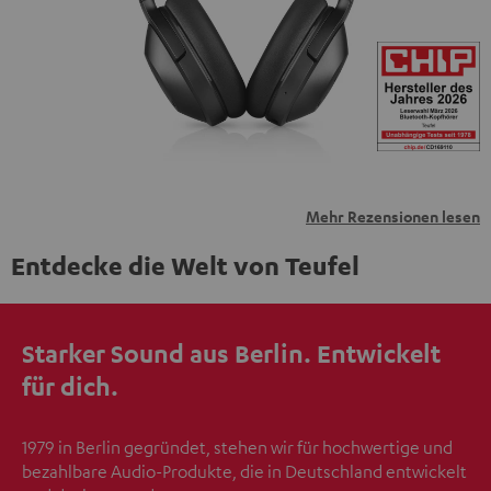
übermittelt werden.
Weitere Informationen sind in der
Datenschutzerklärung unter I zu finden
.
Mehr Rezensionen lesen
Entdecke die Welt von Teufel
Starker Sound aus Berlin. Entwickelt
für dich.
1979 in Berlin gegründet, stehen wir für hochwertige und
bezahlbare Audio-Produkte, die in Deutschland entwickelt