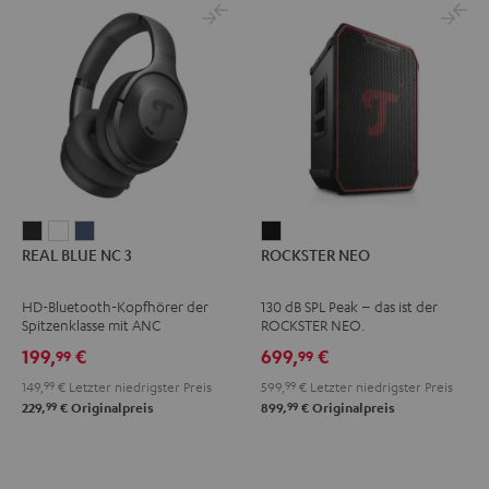
REAL
REAL
REAL
ROCKSTER
REAL BLUE NC 3
ROCKSTER NEO
BLUE
BLUE
BLUE
NEO
NC
NC
NC
Schwarz
HD-Bluetooth-Kopfhörer der
130 dB SPL Peak – das ist der
3
3
3
Spitzenklasse mit ANC
ROCKSTER NEO.
Night
Pearl
Steel
199,
€
699,
€
99
99
Black
White
Blue
149,
99
€
Letzter niedrigster Preis
599,
99
€
Letzter niedrigster Preis
99
99
229,
€
Originalpreis
899,
€
Originalpreis