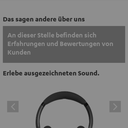
Das sagen andere über uns
An dieser Stelle befinden sich
Erfahrungen und Bewertungen von
Kunden
EINMALIG ZUSTIMMEN UND ANZEIGEN
Erlebe ausgezeichneten Sound.
Externe Inhalte immer anzeigen? In den Daten‑Einstellungen aktivieren
Trustpilot‑Bewertungen sind externe Inhalte. Der
externe Inhalt kann hier mit nur einem Klick angezeigt
werden. Mit dem Anklicken des Inhalts wird zugestimmt,
dass externe Inhalte angezeigt werden. Dabei können
personenbezogene Daten an Drittplattformen