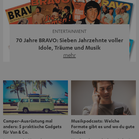
moderne Streaming-Funktionen und hohe Flexibilität in
einem einzigen Gerät – und zeigt, dass man für großen
Sound heute keine klassische HiFi-Anlage mehr braucht.
Du fragst dich, warum der MOTIV® XL deine […]
ENTERTAINMENT
70 Jahre BRAVO: Sieben Jahrzehnte voller
Idole, Träume und Musik
mehr
Wer in den 80ern, 90ern oder frühen 2000ern
aufgewachsen ist, kennt wahrscheinlich dieses Gefühl:
die BRAVO kaufen, durchblättern, Poster aufhängen. Seit
1956 begleitet das Magazin Jugendliche durch Rock und
Pop, kleine Schwärmereien und große Fragen. Zum 70.
Jubiläum werfen wir einen Blick zurück. Vom Filmheft zur
Jugendmarke: Wie die BRAVO ihren Ton fand Als die […]
Musikpodcasts: Welche
Camper-Ausrüstung mal
Formate gibt es und wo du gute
anders: 5 praktische Gadgets
findest
für Van & Co.