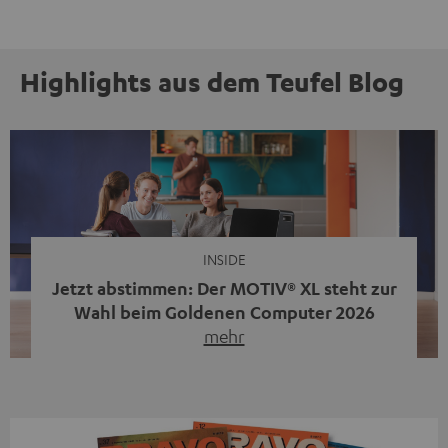
Highlights aus dem Teufel Blog
INSIDE
Jetzt abstimmen: Der MOTIV® XL steht zur
Wahl beim Goldenen Computer 2026
mehr
Unser portabler, aktiver HiFi-Streaming-Speaker
MOTIV® XL kandidiert bei der Leserwahl zum Goldenen
Computer 2026 in der Kategorie „Sound“. Das smarte
Streaming-System vereint hochwertige HiFi-Technik,