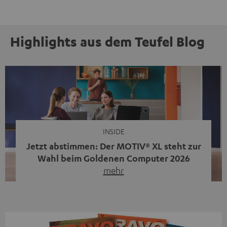
Highlights aus dem Teufel Blog
INSIDE
Jetzt abstimmen: Der MOTIV® XL steht zur
Wahl beim Goldenen Computer 2026
mehr
Unser portabler, aktiver HiFi-Streaming-Speaker
MOTIV® XL kandidiert bei der Leserwahl zum Goldenen
Computer 2026 in der Kategorie „Sound“. Das smarte
Streaming-System vereint hochwertige HiFi-Technik,