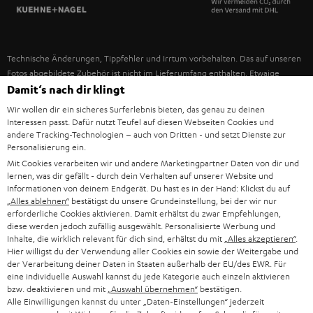
SPANIEN
UNSER MANAGEMENT
FANSHOP
NACHHALTIGKEIT
ITALIEN
NEUHEITEN
Technische Änderungen, Tippfehler und Irrtum vorbehalten. Das auf unseren
UNSERE WERTE
Fotos abgebildete Zubehör ist nicht im Lieferumfang enthalten. Etwaige
USA
Entsorgungsgebühren für Batterien sind im Preis inbegriffen.
Damit‘s nach dir klingt
BILDUNGSRABATT
Wir wollen dir ein sicheres Surferlebnis bieten, das genau zu deinen
©2026 Lautsprecher Teufel GmbH - All rights reserved.
WEITERE LÄNDER
Interessen passt. Dafür nutzt Teufel auf diesen Webseiten Cookies und
GESCHENKGUTSCHEIN
andere Tracking-Technologien – auch von Dritten - und setzt Dienste zur
Personalisierung ein.
Impressum
AGB
Datenschutz
Daten-Einstellungen
EU Data Act
BARRIEREFREIHEIT
Mit Cookies verarbeiten wir und andere Marketingpartner Daten von dir und
Vertrag widerrufen
lernen, was dir gefällt - durch dein Verhalten auf unserer Website und
Informationen von deinem Endgerät. Du hast es in der Hand: Klickst du auf
„Alles ablehnen“
bestätigst du unsere Grundeinstellung, bei der wir nur
erforderliche Cookies aktivieren. Damit erhältst du zwar Empfehlungen,
diese werden jedoch zufällig ausgewählt. Personalisierte Werbung und
Inhalte, die wirklich relevant für dich sind, erhältst du mit
„Alles akzeptieren“
.
Hier willigst du der Verwendung aller Cookies ein sowie der Weitergabe und
der Verarbeitung deiner Daten in Staaten außerhalb der EU/des EWR. Für
eine individuelle Auswahl kannst du jede Kategorie auch einzeln aktivieren
bzw. deaktivieren und mit
„Auswahl übernehmen“
bestätigen.
Alle Einwilligungen kannst du unter „Daten-Einstellungen“ jederzeit