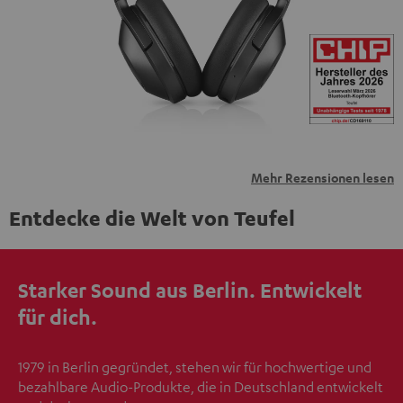
übermittelt werden.
Weitere Informationen sind in der
Datenschutzerklärung unter I zu finden
.
Mehr Rezensionen lesen
Entdecke die Welt von Teufel
Starker Sound aus Berlin. Entwickelt
für dich.
1979 in Berlin gegründet, stehen wir für hochwertige und
bezahlbare Audio-Produkte, die in Deutschland entwickelt