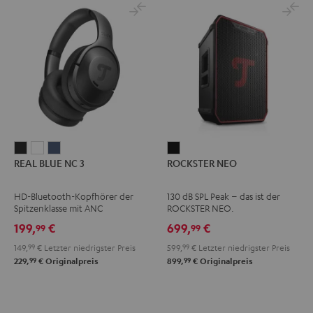
REAL
REAL
REAL
ROCKSTER
REAL BLUE NC 3
ROCKSTER NEO
BLUE
BLUE
BLUE
NEO
NC
NC
NC
Schwarz
HD-Bluetooth-Kopfhörer der
130 dB SPL Peak – das ist der
3
3
3
Spitzenklasse mit ANC
ROCKSTER NEO.
Night
Pearl
Steel
199,
€
699,
€
99
99
Black
White
Blue
149,
99
€
Letzter niedrigster Preis
599,
99
€
Letzter niedrigster Preis
99
99
229,
€
Originalpreis
899,
€
Originalpreis