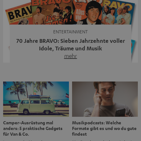
moderne Streaming-Funktionen und hohe Flexibilität in
einem einzigen Gerät – und zeigt, dass man für großen
Sound heute keine klassische HiFi-Anlage mehr braucht.
Du fragst dich, warum der MOTIV® XL deine […]
ENTERTAINMENT
70 Jahre BRAVO: Sieben Jahrzehnte voller
Idole, Träume und Musik
mehr
Wer in den 80ern, 90ern oder frühen 2000ern
aufgewachsen ist, kennt wahrscheinlich dieses Gefühl:
die BRAVO kaufen, durchblättern, Poster aufhängen. Seit
1956 begleitet das Magazin Jugendliche durch Rock und
Pop, kleine Schwärmereien und große Fragen. Zum 70.
Jubiläum werfen wir einen Blick zurück. Vom Filmheft zur
Jugendmarke: Wie die BRAVO ihren Ton fand Als die […]
Musikpodcasts: Welche
Camper-Ausrüstung mal
Formate gibt es und wo du gute
anders: 5 praktische Gadgets
findest
für Van & Co.