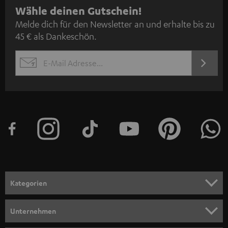
N
Wähle deinen Gutschein!
Melde dich für den Newsletter an und erhalte bis zu
e
45 € als Dankeschön.
w
s
JETZT
EMAIL
l
ANME
WIDGET
e
t
t
e
r
a
n
Kategorien
m
HEIMKINO
e
Unternehmen
l