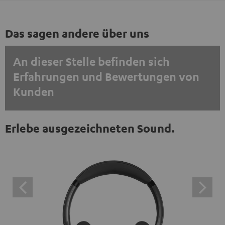
Das sagen andere über uns
An dieser Stelle befinden sich
Erfahrungen und Bewertungen von
Kunden
EINMALIG ZUSTIMMEN UND ANZEIGEN
Erlebe ausgezeichneten Sound.
Externe Inhalte immer anzeigen? In den Daten‑Einstellungen aktivieren
Trustpilot‑Bewertungen sind externe Inhalte. Der
externe Inhalt kann hier mit nur einem Klick angezeigt
werden. Mit dem Anklicken des Inhalts wird zugestimmt,
dass externe Inhalte angezeigt werden. Dabei können
personenbezogene Daten an Drittplattformen