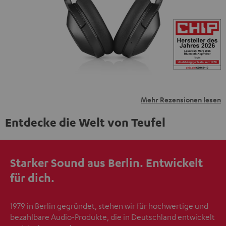
übermittelt werden.
Weitere Informationen sind in der
Datenschutzerklärung unter I zu finden
.
Mehr Rezensionen lesen
Entdecke die Welt von Teufel
Starker Sound aus Berlin. Entwickelt
für dich.
1979 in Berlin gegründet, stehen wir für hochwertige und
bezahlbare Audio-Produkte, die in Deutschland entwickelt