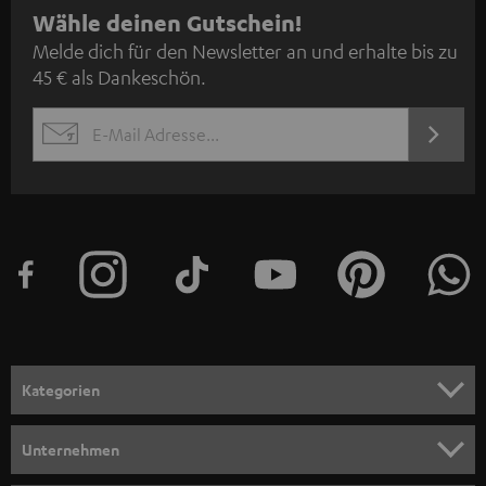
N
Wähle deinen Gutschein!
Melde dich für den Newsletter an und erhalte bis zu
e
45 € als Dankeschön.
w
s
JETZT
EMAIL
l
ANME
WIDGET
e
t
t
e
r
a
n
Kategorien
m
HEIMKINO
e
Unternehmen
l