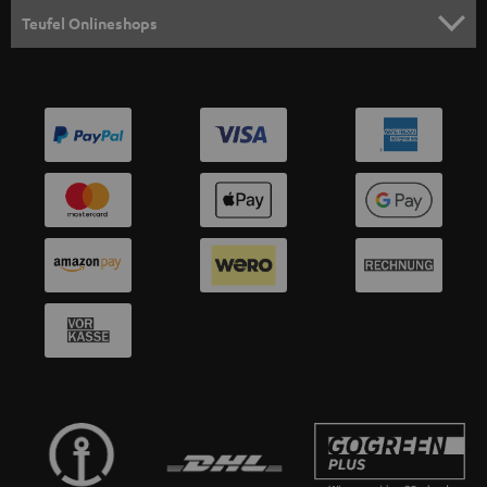
HEIMKINO-KOMPLETTANLAGEN
SUPPORT
d
Teufel Onlineshops
SOUNDBAR
u
KARRIERE
DEUTSCHLAND
n
HIFI-LAUTSPRECHER
PRESSE & MARKETING
g
ÖSTERREICH
SMART HOME
GESCHÄFTSKUNDEN
SCHWEIZ
BLUETOOTH-LAUTSPRECHER
PARTNERPROGRAMM
KOPFHÖRER
NIEDERLANDE
BLOG
BLUETOOTH-KOPFHÖRER
NEWSLETTER
BELGIEN
STEREOANLAGEN
STORES
FRANKREICH
LAUTSPRECHER
DEINE VORTEILE BEI TEUFEL
POLEN
ULTIMA-SERIE
TEUFEL STORY
IN-EAR-KOPFHÖRER