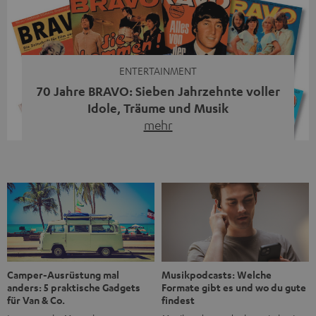
moderne Streaming-Funktionen und hohe Flexibilität in
einem einzigen Gerät – und zeigt, dass man für großen
Sound heute keine klassische HiFi-Anlage mehr braucht.
Du fragst dich, warum der MOTIV® XL deine […]
ENTERTAINMENT
70 Jahre BRAVO: Sieben Jahrzehnte voller
Idole, Träume und Musik
mehr
Wer in den 80ern, 90ern oder frühen 2000ern
aufgewachsen ist, kennt wahrscheinlich dieses Gefühl:
die BRAVO kaufen, durchblättern, Poster aufhängen. Seit
1956 begleitet das Magazin Jugendliche durch Rock und
Pop, kleine Schwärmereien und große Fragen. Zum 70.
Jubiläum werfen wir einen Blick zurück. Vom Filmheft zur
Jugendmarke: Wie die BRAVO ihren Ton fand Als die […]
Musikpodcasts: Welche
Camper-Ausrüstung mal
Formate gibt es und wo du gute
anders: 5 praktische Gadgets
findest
für Van & Co.