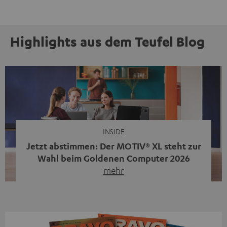
Highlights aus dem Teufel Blog
INSIDE
Jetzt abstimmen: Der MOTIV® XL steht zur
Wahl beim Goldenen Computer 2026
mehr
Unser portabler, aktiver HiFi-Streaming-Speaker
MOTIV® XL kandidiert bei der Leserwahl zum Goldenen
Computer 2026 in der Kategorie „Sound“. Das smarte
Streaming-System vereint hochwertige HiFi-Technik,