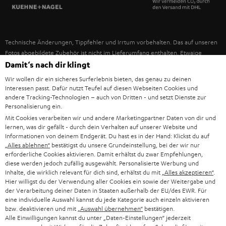
SPANIEN
UNSER MANAGEMENT
FANSHOP
NACHHALTIGKEIT
ITALIEN
NEUHEITEN
Technische Änderungen, Tippfehler und Irrtum vorbehalten. Das auf unseren
UNSERE WERTE
Fotos abgebildete Zubehör ist nicht im Lieferumfang enthalten. Etwaige
USA
Entsorgungsgebühren für Batterien sind im Preis inbegriffen.
Damit‘s nach dir klingt
BILDUNGSRABATT
Wir wollen dir ein sicheres Surferlebnis bieten, das genau zu deinen
©2026 Lautsprecher Teufel GmbH - All rights reserved.
WEITERE LÄNDER
Interessen passt. Dafür nutzt Teufel auf diesen Webseiten Cookies und
GESCHENKGUTSCHEIN
andere Tracking-Technologien – auch von Dritten - und setzt Dienste zur
Personalisierung ein.
Impressum
AGB
Datenschutz
Daten-Einstellungen
EU Data Act
BARRIEREFREIHEIT
Mit Cookies verarbeiten wir und andere Marketingpartner Daten von dir und
Vertrag widerrufen
lernen, was dir gefällt - durch dein Verhalten auf unserer Website und
Informationen von deinem Endgerät. Du hast es in der Hand: Klickst du auf
„Alles ablehnen“
bestätigst du unsere Grundeinstellung, bei der wir nur
erforderliche Cookies aktivieren. Damit erhältst du zwar Empfehlungen,
diese werden jedoch zufällig ausgewählt. Personalisierte Werbung und
Inhalte, die wirklich relevant für dich sind, erhältst du mit
„Alles akzeptieren“
.
Hier willigst du der Verwendung aller Cookies ein sowie der Weitergabe und
der Verarbeitung deiner Daten in Staaten außerhalb der EU/des EWR. Für
eine individuelle Auswahl kannst du jede Kategorie auch einzeln aktivieren
bzw. deaktivieren und mit
„Auswahl übernehmen“
bestätigen.
Alle Einwilligungen kannst du unter „Daten-Einstellungen“ jederzeit