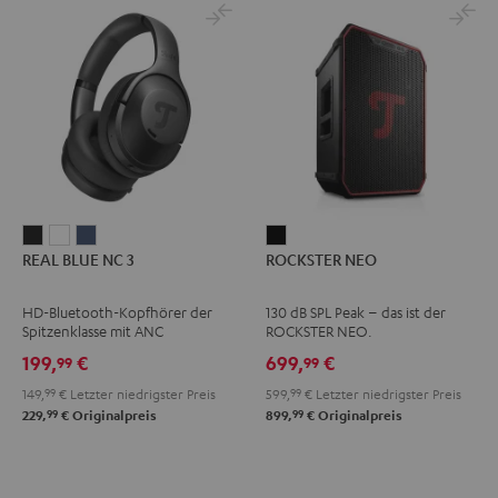
REAL
REAL
REAL
ROCKSTER
REAL BLUE NC 3
ROCKSTER NEO
BLUE
BLUE
BLUE
NEO
NC
NC
NC
Schwarz
HD-Bluetooth-Kopfhörer der
130 dB SPL Peak – das ist der
3
3
3
Spitzenklasse mit ANC
ROCKSTER NEO.
Night
Pearl
Steel
199,
€
699,
€
99
99
Black
White
Blue
149,
99
€
Letzter niedrigster Preis
599,
99
€
Letzter niedrigster Preis
99
99
229,
€
Originalpreis
899,
€
Originalpreis