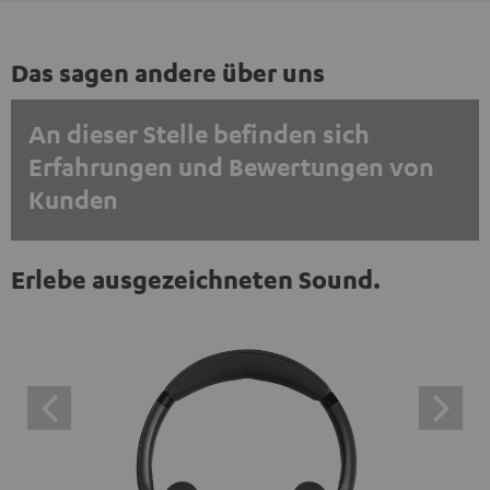
Das sagen andere über uns
An dieser Stelle befinden sich
Erfahrungen und Bewertungen von
Kunden
EINMALIG ZUSTIMMEN UND ANZEIGEN
Erlebe ausgezeichneten Sound.
Externe Inhalte immer anzeigen? In den Daten‑Einstellungen aktivieren
Trustpilot‑Bewertungen sind externe Inhalte. Der
externe Inhalt kann hier mit nur einem Klick angezeigt
werden. Mit dem Anklicken des Inhalts wird zugestimmt,
dass externe Inhalte angezeigt werden. Dabei können
personenbezogene Daten an Drittplattformen