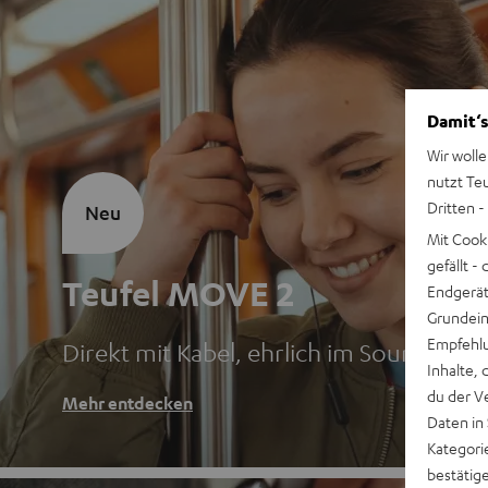
Damit‘s
Wir wolle
nutzt Te
Dritten -
Neu
Mit Cook
gefällt 
Teufel MOVE 2
Endgerät.
Grundeins
Empfehlu
Direkt mit Kabel, ehrlich im Sound
Inhalte, 
du der V
Mehr entdecken
Daten in
Kategori
bestätig