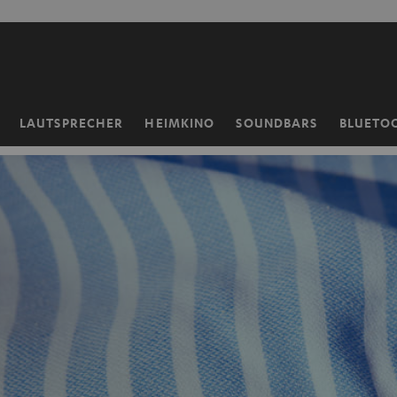
ZUM
NHALT
RINGEN
LAUTSPRECHER
HEIMKINO
SOUNDBARS
BLUETO
Startseite