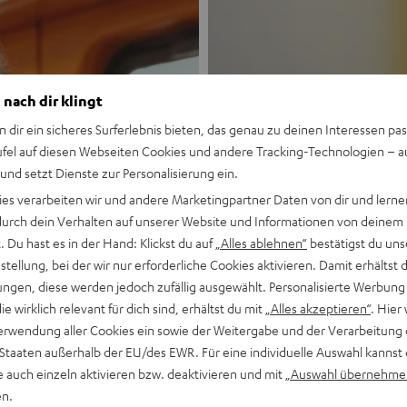
 nach dir klingt
n dir ein sicheres Surferlebnis bieten, das genau zu deinen Interessen pas
ufel auf diesen Webseiten Cookies und andere Tracking-Technologien – 
 und setzt Dienste zur Personalisierung ein.
Neu
ies verarbeiten wir und andere Marketingpartner Daten von dir und lernen
- durch dein Verhalten auf unserer Website und Informationen von deinem
MOTIV® GO
 Du hast es in der Hand: Klickst du auf
„Alles ablehnen“
bestätigst du uns
tellung, bei der wir nur erforderliche Cookies aktivieren. Damit erhältst 
ngen, diese werden jedoch zufällig ausgewählt. Personalisierte Werbung
Stil trifft Sound
die wirklich relevant für dich sind, erhältst du mit
„Alles akzeptieren“
. Hier 
erwendung aller Cookies ein sowie der Weitergabe und der Verarbeitung 
Mehr entdecken
 Staaten außerhalb der EU/des EWR. Für eine individuelle Auswahl kannst 
e auch einzeln aktivieren bzw. deaktivieren und mit
„Auswahl übernehme
en.