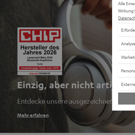
Alle Ein
Wirkung 
Datensch
Erforde
Analys
Market
Persona
Einzig, aber nicht artig.
Externe
Entdecke unsere ausgezeichneten Blu
Mehr erfahren