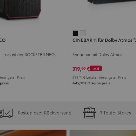
CINEBAR
CINEBAR
EO
CINEBAR 11 für Dolby Atmos "2
11
11
für
für
k – das ist der ROCKSTER NEO.
Soundbar mit Dolby Atmos
Dolby
Dolby
Atmos
Atmos
319,
€
99
Deal
"2.1-
"2.1-
iedrigster Preis
399,
99
€
Letzter niedrigster Preis
Set"
Set"
99
preis
449,
€
Originalpreis
Schwarz
Weiß
Kostenloser Rückversand
9 Teufel Stores