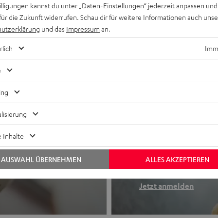
willigungen kannst du unter „Daten-Einstellungen“ jederzeit anpassen und
für die Zukunft widerrufen. Schau dir für weitere Informationen auch uns
utzerklärung
und das
Impressum
an.
rlich
Imme
e
ing
lisierung
Newslette
 Inhalte
Finde deinen So
AUSWAHL ÜBERNEHMEN
ALLES AKZEPTIEREN
etooth-Kopfhörer
Erhalte bis zu 4
Jetzt anmelden