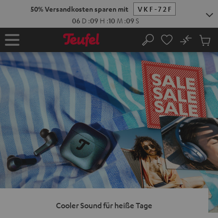
ZUM
NHALT
RINGEN
No
Abs
Startseite
Suche
Artike
im
Waren
Cooler Sound für heiße Tage