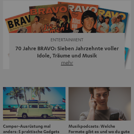
Streaming-System vereint hochwertige HiFi-Technik,
moderne Streaming-Funktionen und hohe Flexibilität in
einem einzigen Gerät – und zeigt, dass man für großen
Sound heute keine klassische HiFi-Anlage mehr braucht.
Du fragst dich, warum der MOTIV® XL deine […]
ENTERTAINMENT
70 Jahre BRAVO: Sieben Jahrzehnte voller
Idole, Träume und Musik
mehr
Wer in den 80ern, 90ern oder frühen 2000ern
aufgewachsen ist, kennt wahrscheinlich dieses Gefühl:
die BRAVO kaufen, durchblättern, Poster aufhängen. Seit
1956 begleitet das Magazin Jugendliche durch Rock und
Pop, kleine Schwärmereien und große Fragen. Zum 70.
Jubiläum werfen wir einen Blick zurück. Vom Filmheft zur
Jugendmarke: Wie die BRAVO ihren Ton fand Als die […]
Musikpodcasts: Welche
Camper-Ausrüstung mal
Formate gibt es und wo du gute
anders: 5 praktische Gadgets