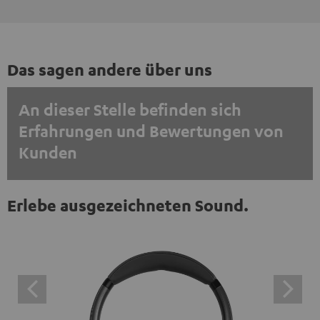
Das sagen andere über uns
An dieser Stelle befinden sich
Erfahrungen und Bewertungen von
Kunden
EINMALIG ZUSTIMMEN UND ANZEIGEN
Erlebe ausgezeichneten Sound.
Externe Inhalte immer anzeigen? In den Daten‑Einstellungen aktivieren
Trustpilot‑Bewertungen sind externe Inhalte. Der
externe Inhalt kann hier mit nur einem Klick angezeigt
werden. Mit dem Anklicken des Inhalts wird zugestimmt,
dass externe Inhalte angezeigt werden. Dabei können