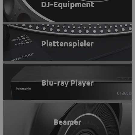
DJ-Equipment
Plattenspieler
Blu-ray Player
Beamer