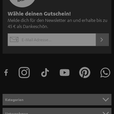
N
Wähle deinen Gutschein!
Melde dich für den Newsletter an und erhalte bis zu
e
45 € als Dankeschön.
w
s
JETZT
EMAIL
l
ANME
WIDGET
e
t
t
e
r
a
n
Kategorien
m
HEIMKINO
e
Unternehmen