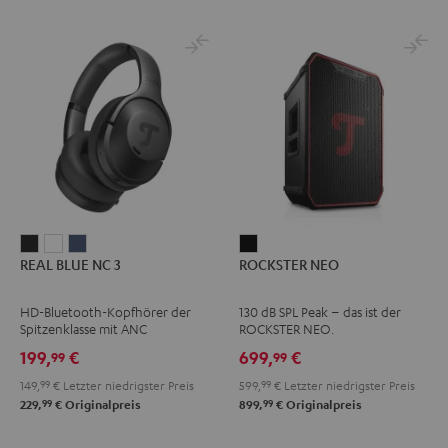
REAL
REAL
REAL
ROCKSTER
REAL BLUE NC 3
ROCKSTER NEO
BLUE
BLUE
BLUE
NEO
NC
NC
NC
Schwarz
HD-Bluetooth-Kopfhörer der
130 dB SPL Peak – das ist der
3
3
3
Spitzenklasse mit ANC
ROCKSTER NEO.
Night
Pearl
Steel
199,
€
699,
€
99
99
Black
White
Blue
149,
99
€
Letzter niedrigster Preis
599,
99
€
Letzter niedrigster Preis
99
99
229,
€
Originalpreis
899,
€
Originalpreis