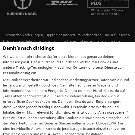
IN-EAR-KOPFHÖRER
SPANIEN
UNSER MANAGEMENT
FANSHOP
NACHHALTIGKEIT
ITALIEN
NEUHEITEN
Technische Änderungen, Tippfehler und Irrtum vorbehalten. Das auf unseren
UNSERE WERTE
Fotos abgebildete Zubehör ist nicht im Lieferumfang enthalten. Etwaige
USA
Entsorgungsgebühren für Batterien sind im Preis inbegriffen.
Damit‘s nach dir klingt
BILDUNGSRABATT
Wir wollen dir ein sicheres Surferlebnis bieten, das genau zu deinen
©2026 Lautsprecher Teufel GmbH - All rights reserved.
WEITERE LÄNDER
Interessen passt. Dafür nutzt Teufel auf diesen Webseiten Cookies und
GESCHENKGUTSCHEIN
andere Tracking-Technologien – auch von Dritten - und setzt Dienste zur
Personalisierung ein.
Impressum
AGB
Datenschutz
Daten-Einstellungen
EU Data Act
BARRIEREFREIHEIT
Mit Cookies verarbeiten wir und andere Marketingpartner Daten von dir und
Vertrag widerrufen
lernen, was dir gefällt - durch dein Verhalten auf unserer Website und
Informationen von deinem Endgerät. Du hast es in der Hand: Klickst du auf
„Alles ablehnen“
bestätigst du unsere Grundeinstellung, bei der wir nur
erforderliche Cookies aktivieren. Damit erhältst du zwar Empfehlungen,
diese werden jedoch zufällig ausgewählt. Personalisierte Werbung und
Inhalte, die wirklich relevant für dich sind, erhältst du mit
„Alles akzeptieren“
.
Hier willigst du der Verwendung aller Cookies ein sowie der Weitergabe und
der Verarbeitung deiner Daten in Staaten außerhalb der EU/des EWR. Für
eine individuelle Auswahl kannst du jede Kategorie auch einzeln aktivieren
bzw. deaktivieren und mit
„Auswahl übernehmen“
bestätigen.