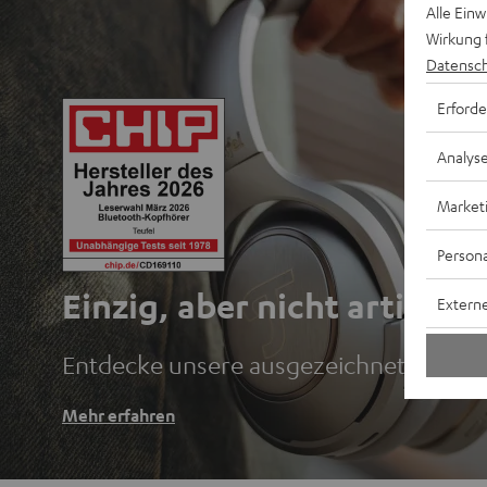
Alle Ein
Wirkung 
Datensch
Erforde
Analys
Market
Persona
Einzig, aber nicht artig.
Externe
Entdecke unsere ausgezeichneten Blu
Mehr erfahren