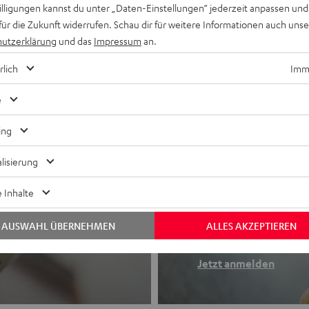
willigungen kannst du unter „Daten-Einstellungen“ jederzeit anpassen und
für die Zukunft widerrufen. Schau dir für weitere Informationen auch uns
utzerklärung
und das
Impressum
an.
rlich
Imme
e
ing
lisierung
Newslette
 Inhalte
Finde deinen So
AUSWAHL ÜBERNEHMEN
ALLES AKZEPTIEREN
etooth-Kopfhörer
Erhalte bis zu 4
Jetzt anmelden