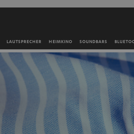
ZUM
NHALT
RINGEN
LAUTSPRECHER
HEIMKINO
SOUNDBARS
BLUETO
Startseite