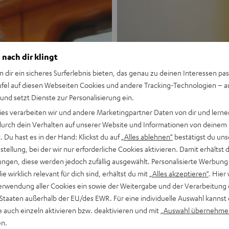
 nach dir klingt
n dir ein sicheres Surferlebnis bieten, das genau zu deinen Interessen pas
ufel auf diesen Webseiten Cookies und andere Tracking-Technologien – 
 und setzt Dienste zur Personalisierung ein.
Neu
ies verarbeiten wir und andere Marketingpartner Daten von dir und lernen
- durch dein Verhalten auf unserer Website und Informationen von deinem
MOTIV® GO
 Du hast es in der Hand: Klickst du auf
„Alles ablehnen“
bestätigst du uns
tellung, bei der wir nur erforderliche Cookies aktivieren. Damit erhältst 
ngen, diese werden jedoch zufällig ausgewählt. Personalisierte Werbung
Stil trifft Sound
die wirklich relevant für dich sind, erhältst du mit
„Alles akzeptieren“
. Hier 
erwendung aller Cookies ein sowie der Weitergabe und der Verarbeitung 
Mehr entdecken
 Staaten außerhalb der EU/des EWR. Für eine individuelle Auswahl kannst 
e auch einzeln aktivieren bzw. deaktivieren und mit
„Auswahl übernehme
en.