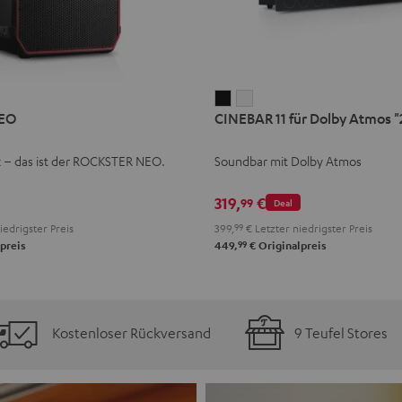
CINEBAR
CINEBAR
EO
CINEBAR 11 für Dolby Atmos "2
11
11
für
für
k – das ist der ROCKSTER NEO.
Soundbar mit Dolby Atmos
Dolby
Dolby
Atmos
Atmos
319,
€
99
Deal
"2.1-
"2.1-
iedrigster Preis
399,
99
€
Letzter niedrigster Preis
Set"
Set"
99
preis
449,
€
Originalpreis
Schwarz
Weiß
Kostenloser Rückversand
9 Teufel Stores