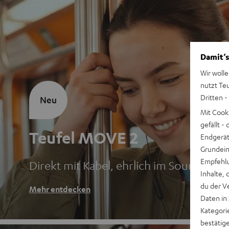
Damit‘s
Wir wolle
nutzt Te
Dritten -
Neu
Mit Cook
gefällt 
Teufel MOVE 2
Endgerät.
Grundeins
Empfehlu
Direkt mit Kabel, ehrlich im Sound
Inhalte, 
du der V
Mehr entdecken
Daten in
Kategori
bestätig