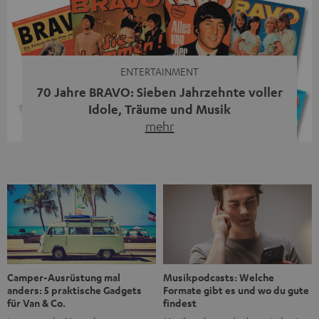
moderne Streaming-Funktionen und hohe Flexibilität in
einem einzigen Gerät – und zeigt, dass man für großen
Sound heute keine klassische HiFi-Anlage mehr braucht.
Du fragst dich, warum der MOTIV® XL deine […]
ENTERTAINMENT
70 Jahre BRAVO: Sieben Jahrzehnte voller
Idole, Träume und Musik
mehr
Wer in den 80ern, 90ern oder frühen 2000ern
aufgewachsen ist, kennt wahrscheinlich dieses Gefühl:
die BRAVO kaufen, durchblättern, Poster aufhängen. Seit
1956 begleitet das Magazin Jugendliche durch Rock und
Pop, kleine Schwärmereien und große Fragen. Zum 70.
Jubiläum werfen wir einen Blick zurück. Vom Filmheft zur
Jugendmarke: Wie die BRAVO ihren Ton fand Als die […]
Musikpodcasts: Welche
Camper-Ausrüstung mal
Formate gibt es und wo du gute
anders: 5 praktische Gadgets
findest
für Van & Co.