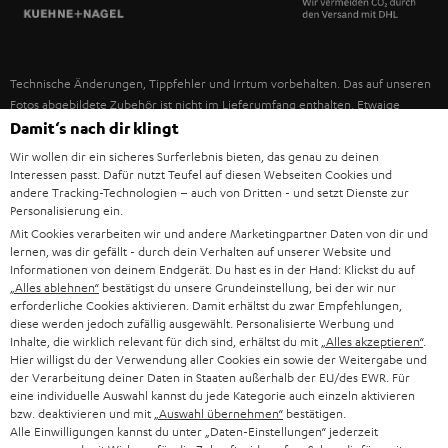
SPANIEN
UNSER MANAGEMENT
FANSHOP
NACHHALTIGKEIT
ITALIEN
NEUHEITEN
Technische Änderungen, Tippfehler und Irrtum vorbehalten. Das auf unseren
UNSERE WERTE
Fotos abgebildete Zubehör ist nicht im Lieferumfang enthalten. Etwaige
USA
Entsorgungsgebühren für Batterien sind im Preis inbegriffen.
Damit‘s nach dir klingt
BILDUNGSRABATT
Wir wollen dir ein sicheres Surferlebnis bieten, das genau zu deinen
©2026 Lautsprecher Teufel GmbH - All rights reserved.
WEITERE LÄNDER
Interessen passt. Dafür nutzt Teufel auf diesen Webseiten Cookies und
GESCHENKGUTSCHEIN
andere Tracking-Technologien – auch von Dritten - und setzt Dienste zur
Personalisierung ein.
Impressum
AGB
Datenschutz
Daten-Einstellungen
EU Data Act
BARRIEREFREIHEIT
Mit Cookies verarbeiten wir und andere Marketingpartner Daten von dir und
Vertrag widerrufen
lernen, was dir gefällt - durch dein Verhalten auf unserer Website und
Informationen von deinem Endgerät. Du hast es in der Hand: Klickst du auf
„Alles ablehnen“
bestätigst du unsere Grundeinstellung, bei der wir nur
erforderliche Cookies aktivieren. Damit erhältst du zwar Empfehlungen,
diese werden jedoch zufällig ausgewählt. Personalisierte Werbung und
Inhalte, die wirklich relevant für dich sind, erhältst du mit
„Alles akzeptieren“
.
Hier willigst du der Verwendung aller Cookies ein sowie der Weitergabe und
der Verarbeitung deiner Daten in Staaten außerhalb der EU/des EWR. Für
eine individuelle Auswahl kannst du jede Kategorie auch einzeln aktivieren
bzw. deaktivieren und mit
„Auswahl übernehmen“
bestätigen.
Alle Einwilligungen kannst du unter „Daten-Einstellungen“ jederzeit