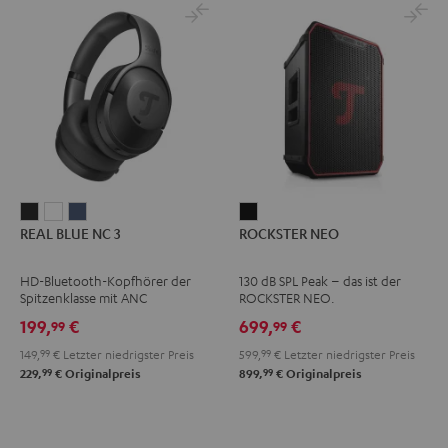
REAL
REAL
REAL
ROCKSTER
REAL BLUE NC 3
ROCKSTER NEO
BLUE
BLUE
BLUE
NEO
NC
NC
NC
Schwarz
HD-Bluetooth-Kopfhörer der
130 dB SPL Peak – das ist der
3
3
3
Spitzenklasse mit ANC
ROCKSTER NEO.
Night
Pearl
Steel
199,
€
699,
€
99
99
Black
White
Blue
149,
99
€
Letzter niedrigster Preis
599,
99
€
Letzter niedrigster Preis
99
99
229,
€
Originalpreis
899,
€
Originalpreis