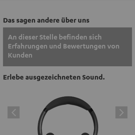
Das sagen andere über uns
An dieser Stelle befinden sich
Erfahrungen und Bewertungen von
Kunden
EINMALIG ZUSTIMMEN UND ANZEIGEN
Erlebe ausgezeichneten Sound.
Externe Inhalte immer anzeigen? In den Daten‑Einstellungen aktivieren
Trustpilot‑Bewertungen sind externe Inhalte. Der
externe Inhalt kann hier mit nur einem Klick angezeigt
werden. Mit dem Anklicken des Inhalts wird zugestimmt,
dass externe Inhalte angezeigt werden. Dabei können
personenbezogene Daten an Drittplattformen