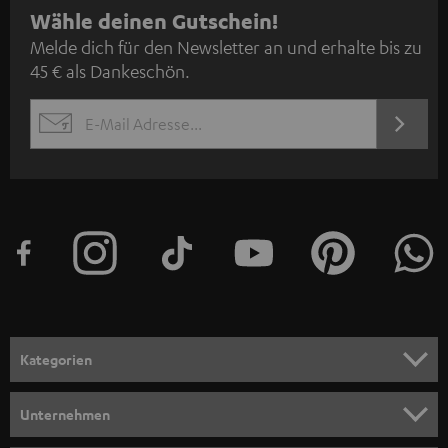
N
Wähle deinen Gutschein!
Melde dich für den Newsletter an und erhalte bis zu
e
45 € als Dankeschön.
w
s
JETZT
EMAIL
l
ANME
WIDGET
e
t
t
e
r
a
n
Kategorien
m
HEIMKINO
e
Unternehmen
l