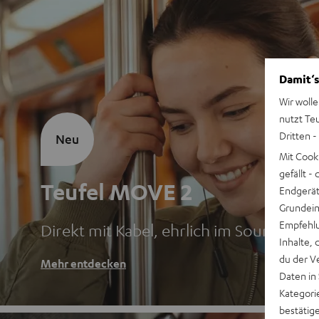
Damit‘s
Wir wolle
nutzt Te
Dritten -
Neu
Mit Cook
gefällt 
Teufel MOVE 2
Endgerät.
Grundeins
Empfehlu
Direkt mit Kabel, ehrlich im Sound
Inhalte, 
du der V
Mehr entdecken
Daten in
Kategori
bestätig