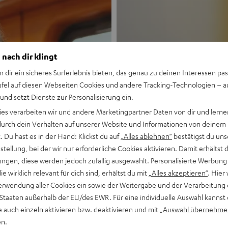
 nach dir klingt
n dir ein sicheres Surferlebnis bieten, das genau zu deinen Interessen pas
ufel auf diesen Webseiten Cookies und andere Tracking-Technologien – 
 und setzt Dienste zur Personalisierung ein.
Neu
ies verarbeiten wir und andere Marketingpartner Daten von dir und lernen
- durch dein Verhalten auf unserer Website und Informationen von deinem
MOTIV® GO
 Du hast es in der Hand: Klickst du auf
„Alles ablehnen“
bestätigst du uns
tellung, bei der wir nur erforderliche Cookies aktivieren. Damit erhältst 
ngen, diese werden jedoch zufällig ausgewählt. Personalisierte Werbung
Stil trifft Sound
die wirklich relevant für dich sind, erhältst du mit
„Alles akzeptieren“
. Hier 
erwendung aller Cookies ein sowie der Weitergabe und der Verarbeitung 
Mehr entdecken
 Staaten außerhalb der EU/des EWR. Für eine individuelle Auswahl kannst 
e auch einzeln aktivieren bzw. deaktivieren und mit
„Auswahl übernehme
en.