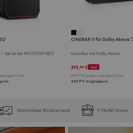
CINEBAR
CINEBAR
EO
CINEBAR 11 für Dolby Atmos "2
11
11
für
für
k – das ist der ROCKSTER NEO.
Soundbar mit Dolby Atmos
Dolby
Dolby
Atmos
Atmos
319,
€
99
Deal
"2.1-
"2.1-
iedrigster Preis
399,
99
€
Letzter niedrigster Preis
Set"
Set"
99
preis
449,
€
Originalpreis
Schwarz
Weiß
Kostenloser Rückversand
9 Teufel Stores