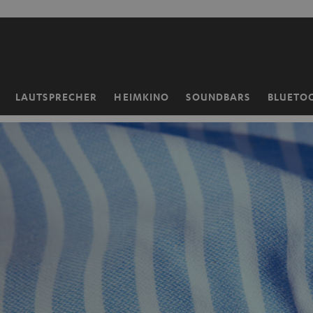
ZUM
NHALT
RINGEN
LAUTSPRECHER
HEIMKINO
SOUNDBARS
BLUETO
Startseite