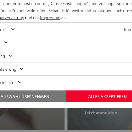
willigungen kannst du unter „Daten-Einstellungen“ jederzeit anpassen und
für die Zukunft widerrufen. Schau dir für weitere Informationen auch uns
utzerklärung
und das
Impressum
an.
rlich
Imme
e
ing
lisierung
Newslette
 Inhalte
Finde deinen So
AUSWAHL ÜBERNEHMEN
ALLES AKZEPTIEREN
etooth-Kopfhörer
Erhalte bis zu 4
Jetzt anmelden