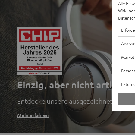
Alle Ein
Wirkung 
Datensch
Erforde
Analys
Market
Persona
Einzig, aber nicht artig.
Externe
Entdecke unsere ausgezeichneten Blu
Mehr erfahren