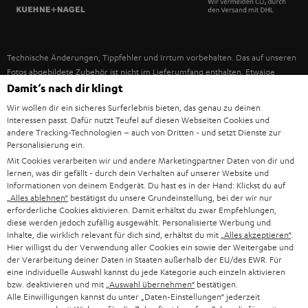
SPANIEN
UNSER MANAGEMENT
FANSHOP
NACHHALTIGKEIT
ITALIEN
NEUHEITEN
Technische Änderungen, Tippfehler und Irrtum vorbehalten. Das auf unseren
UNSERE WERTE
Fotos abgebildete Zubehör ist nicht im Lieferumfang enthalten. Etwaige
USA
Entsorgungsgebühren für Batterien sind im Preis inbegriffen.
Damit‘s nach dir klingt
BILDUNGSRABATT
Wir wollen dir ein sicheres Surferlebnis bieten, das genau zu deinen
©2026 Lautsprecher Teufel GmbH - All rights reserved.
WEITERE LÄNDER
Interessen passt. Dafür nutzt Teufel auf diesen Webseiten Cookies und
GESCHENKGUTSCHEIN
andere Tracking-Technologien – auch von Dritten - und setzt Dienste zur
Personalisierung ein.
Impressum
AGB
Datenschutz
Daten-Einstellungen
EU Data Act
BARRIEREFREIHEIT
Mit Cookies verarbeiten wir und andere Marketingpartner Daten von dir und
Vertrag widerrufen
lernen, was dir gefällt - durch dein Verhalten auf unserer Website und
Informationen von deinem Endgerät. Du hast es in der Hand: Klickst du auf
„Alles ablehnen“
bestätigst du unsere Grundeinstellung, bei der wir nur
erforderliche Cookies aktivieren. Damit erhältst du zwar Empfehlungen,
diese werden jedoch zufällig ausgewählt. Personalisierte Werbung und
Inhalte, die wirklich relevant für dich sind, erhältst du mit
„Alles akzeptieren“
.
Hier willigst du der Verwendung aller Cookies ein sowie der Weitergabe und
der Verarbeitung deiner Daten in Staaten außerhalb der EU/des EWR. Für
eine individuelle Auswahl kannst du jede Kategorie auch einzeln aktivieren
bzw. deaktivieren und mit
„Auswahl übernehmen“
bestätigen.
Alle Einwilligungen kannst du unter „Daten-Einstellungen“ jederzeit