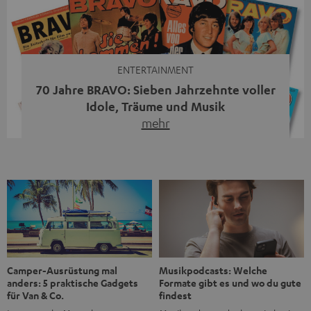
moderne Streaming-Funktionen und hohe Flexibilität in
einem einzigen Gerät – und zeigt, dass man für großen
Sound heute keine klassische HiFi-Anlage mehr braucht.
Du fragst dich, warum der MOTIV® XL deine […]
ENTERTAINMENT
70 Jahre BRAVO: Sieben Jahrzehnte voller
Idole, Träume und Musik
mehr
Wer in den 80ern, 90ern oder frühen 2000ern
aufgewachsen ist, kennt wahrscheinlich dieses Gefühl:
die BRAVO kaufen, durchblättern, Poster aufhängen. Seit
1956 begleitet das Magazin Jugendliche durch Rock und
Pop, kleine Schwärmereien und große Fragen. Zum 70.
Jubiläum werfen wir einen Blick zurück. Vom Filmheft zur
Jugendmarke: Wie die BRAVO ihren Ton fand Als die […]
Musikpodcasts: Welche
Camper-Ausrüstung mal
Formate gibt es und wo du gute
anders: 5 praktische Gadgets
findest
für Van & Co.