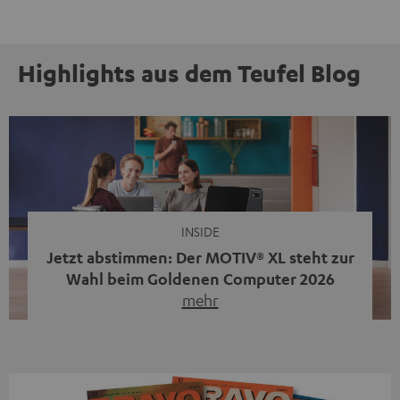
Highlights aus dem Teufel Blog
INSIDE
Jetzt abstimmen: Der MOTIV® XL steht zur
Wahl beim Goldenen Computer 2026
mehr
Unser portabler, aktiver HiFi-Streaming-Speaker
MOTIV® XL kandidiert bei der Leserwahl zum Goldenen
Computer 2026 in der Kategorie „Sound“. Das smarte
Streaming-System vereint hochwertige HiFi-Technik,