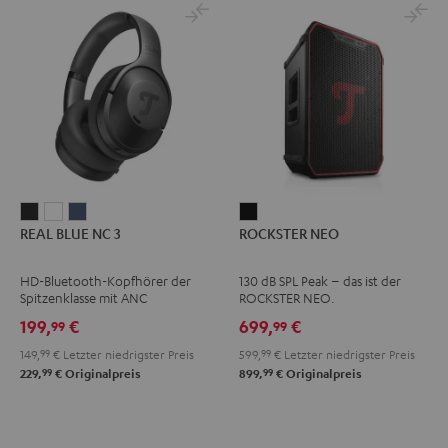
REAL
REAL
REAL
ROCKSTER
REAL BLUE NC 3
ROCKSTER NEO
BLUE
BLUE
BLUE
NEO
NC
NC
NC
Schwarz
HD-Bluetooth-Kopfhörer der
130 dB SPL Peak – das ist der
3
3
3
Spitzenklasse mit ANC
ROCKSTER NEO.
Night
Pearl
Steel
199,
€
699,
€
99
99
Black
White
Blue
149,
99
€
Letzter niedrigster Preis
599,
99
€
Letzter niedrigster Preis
99
99
229,
€
Originalpreis
899,
€
Originalpreis