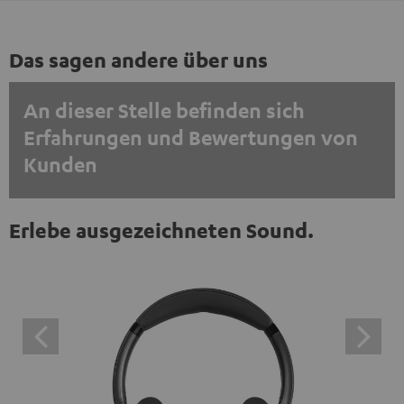
Das sagen andere über uns
An dieser Stelle befinden sich
Erfahrungen und Bewertungen von
Kunden
EINMALIG ZUSTIMMEN UND ANZEIGEN
Erlebe ausgezeichneten Sound.
Externe Inhalte immer anzeigen? In den Daten‑Einstellungen aktivieren
Trustpilot‑Bewertungen sind externe Inhalte. Der
externe Inhalt kann hier mit nur einem Klick angezeigt
werden. Mit dem Anklicken des Inhalts wird zugestimmt,
dass externe Inhalte angezeigt werden. Dabei können
personenbezogene Daten an Drittplattformen