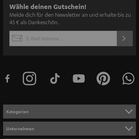
N
Wähle deinen Gutschein!
Melde dich für den Newsletter an und erhalte bis zu
e
45 € als Dankeschön.
w
s
JETZT
EMAIL
l
ANME
WIDGET
e
t
t
e
r
a
n
Kategorien
m
HEIMKINO
e
Unternehmen
l