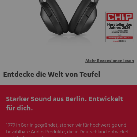
übermittelt werden.
Weitere Informationen sind in der
Datenschutzerklärung unter I zu finden
.
Mehr Rezensionen lesen
Entdecke die Welt von Teufel
Starker Sound aus Berlin. Entwickelt
für dich.
1979 in Berlin gegründet, stehen wir für hochwertige und
bezahlbare Audio-Produkte, die in Deutschland entwickelt