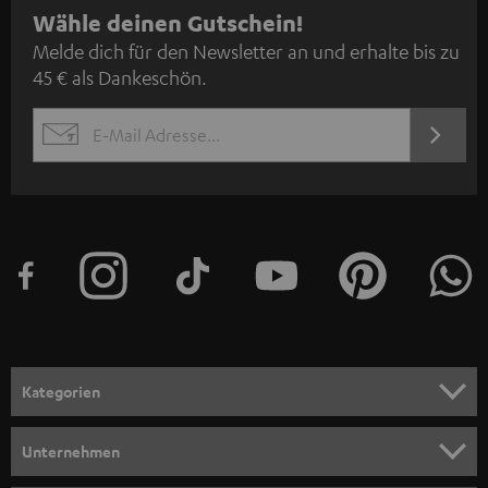
N
Wähle deinen Gutschein!
Melde dich für den Newsletter an und erhalte bis zu
e
45 € als Dankeschön.
w
s
JETZT
EMAIL
l
ANME
WIDGET
e
t
t
e
r
a
n
Kategorien
m
HEIMKINO
e
Unternehmen
l