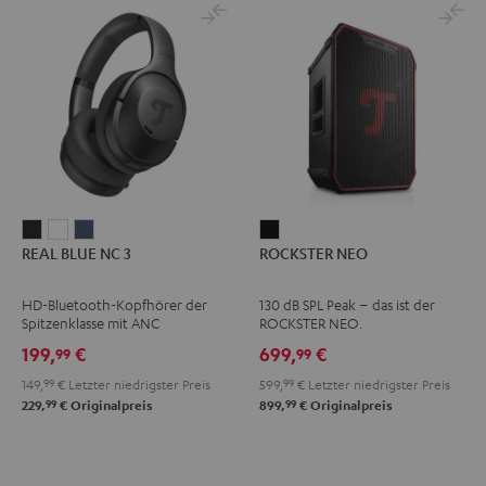
REAL
REAL
REAL
ROCKSTER
REAL BLUE NC 3
ROCKSTER NEO
BLUE
BLUE
BLUE
NEO
NC
NC
NC
Schwarz
HD-Bluetooth-Kopfhörer der
130 dB SPL Peak – das ist der
3
3
3
Spitzenklasse mit ANC
ROCKSTER NEO.
Night
Pearl
Steel
199,
€
699,
€
99
99
Black
White
Blue
149,
99
€
Letzter niedrigster Preis
599,
99
€
Letzter niedrigster Preis
99
99
229,
€
Originalpreis
899,
€
Originalpreis