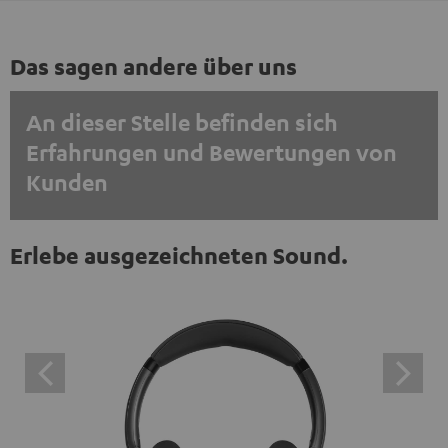
Das sagen andere über uns
An dieser Stelle befinden sich
Erfahrungen und Bewertungen von
Kunden
EINMALIG ZUSTIMMEN UND ANZEIGEN
Erlebe ausgezeichneten Sound.
Externe Inhalte immer anzeigen? In den Daten‑Einstellungen aktivieren
Trustpilot‑Bewertungen sind externe Inhalte. Der
externe Inhalt kann hier mit nur einem Klick angezeigt
werden. Mit dem Anklicken des Inhalts wird zugestimmt,
dass externe Inhalte angezeigt werden. Dabei können
personenbezogene Daten an Drittplattformen