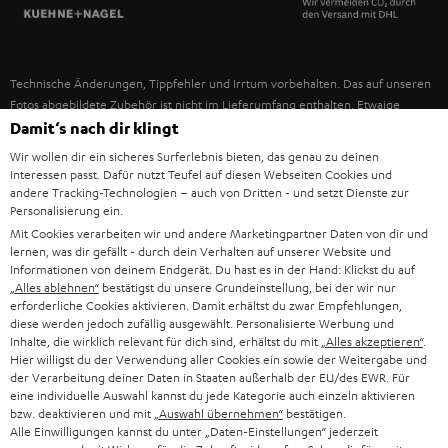
SPANIEN
UNSER MANAGEMENT
FANSHOP
NACHHALTIGKEIT
ITALIEN
NEUHEITEN
Technische Änderungen, Tippfehler und Irrtum vorbehalten. Das auf unseren
UNSERE WERTE
Fotos abgebildete Zubehör ist nicht im Lieferumfang enthalten. Etwaige
USA
Entsorgungsgebühren für Batterien sind im Preis inbegriffen.
Damit‘s nach dir klingt
BILDUNGSRABATT
Wir wollen dir ein sicheres Surferlebnis bieten, das genau zu deinen
©2026 Lautsprecher Teufel GmbH - All rights reserved.
WEITERE LÄNDER
Interessen passt. Dafür nutzt Teufel auf diesen Webseiten Cookies und
GESCHENKGUTSCHEIN
andere Tracking-Technologien – auch von Dritten - und setzt Dienste zur
Personalisierung ein.
Impressum
AGB
Datenschutz
Daten-Einstellungen
EU Data Act
BARRIEREFREIHEIT
Mit Cookies verarbeiten wir und andere Marketingpartner Daten von dir und
Vertrag widerrufen
lernen, was dir gefällt - durch dein Verhalten auf unserer Website und
Informationen von deinem Endgerät. Du hast es in der Hand: Klickst du auf
„Alles ablehnen“
bestätigst du unsere Grundeinstellung, bei der wir nur
erforderliche Cookies aktivieren. Damit erhältst du zwar Empfehlungen,
diese werden jedoch zufällig ausgewählt. Personalisierte Werbung und
Inhalte, die wirklich relevant für dich sind, erhältst du mit
„Alles akzeptieren“
.
Hier willigst du der Verwendung aller Cookies ein sowie der Weitergabe und
der Verarbeitung deiner Daten in Staaten außerhalb der EU/des EWR. Für
eine individuelle Auswahl kannst du jede Kategorie auch einzeln aktivieren
bzw. deaktivieren und mit
„Auswahl übernehmen“
bestätigen.
Alle Einwilligungen kannst du unter „Daten-Einstellungen“ jederzeit