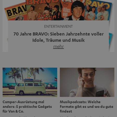
moderne Streaming-Funktionen und hohe Flexibilität in
einem einzigen Gerät – und zeigt, dass man für großen
Sound heute keine klassische HiFi-Anlage mehr braucht.
Du fragst dich, warum der MOTIV® XL deine […]
ENTERTAINMENT
70 Jahre BRAVO: Sieben Jahrzehnte voller
Idole, Träume und Musik
mehr
Wer in den 80ern, 90ern oder frühen 2000ern
aufgewachsen ist, kennt wahrscheinlich dieses Gefühl:
die BRAVO kaufen, durchblättern, Poster aufhängen. Seit
1956 begleitet das Magazin Jugendliche durch Rock und
Pop, kleine Schwärmereien und große Fragen. Zum 70.
Jubiläum werfen wir einen Blick zurück. Vom Filmheft zur
Jugendmarke: Wie die BRAVO ihren Ton fand Als die […]
Musikpodcasts: Welche
Camper-Ausrüstung mal
Formate gibt es und wo du gute
anders: 5 praktische Gadgets
findest
für Van & Co.