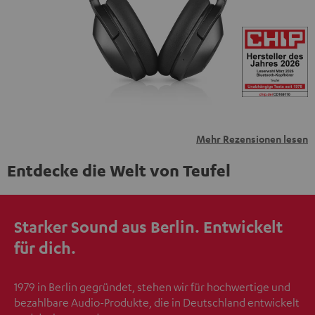
übermittelt werden.
Weitere Informationen sind in der
Datenschutzerklärung unter I zu finden
.
Mehr Rezensionen lesen
Entdecke die Welt von Teufel
Starker Sound aus Berlin. Entwickelt
für dich.
1979 in Berlin gegründet, stehen wir für hochwertige und
bezahlbare Audio-Produkte, die in Deutschland entwickelt