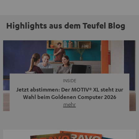
Highlights aus dem Teufel Blog
INSIDE
Jetzt abstimmen: Der MOTIV® XL steht zur
Wahl beim Goldenen Computer 2026
mehr
Unser portabler, aktiver HiFi-Streaming-Speaker
MOTIV® XL kandidiert bei der Leserwahl zum Goldenen
Computer 2026 in der Kategorie „Sound“. Das smarte
Streaming-System vereint hochwertige HiFi-Technik,