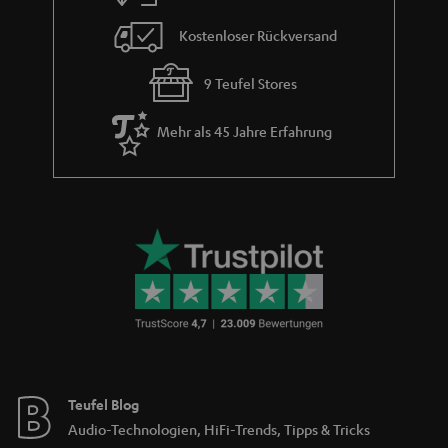
Store Finder
Erlebe unsere Produkte hautnah und lass dich persönlich
im Store beraten.
BIS ZU
45 €
RABATT