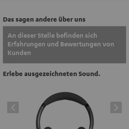
Das sagen andere über uns
An dieser Stelle befinden sich
Erfahrungen und Bewertungen von
Kunden
EINMALIG ZUSTIMMEN UND ANZEIGEN
Erlebe ausgezeichneten Sound.
Externe Inhalte immer anzeigen? In den Daten‑Einstellungen aktivieren
Trustpilot‑Bewertungen sind externe Inhalte. Der
externe Inhalt kann hier mit nur einem Klick angezeigt
werden. Mit dem Anklicken des Inhalts wird zugestimmt,
dass externe Inhalte angezeigt werden. Dabei können
personenbezogene Daten an Drittplattformen