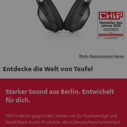
übermittelt werden.
Weitere Informationen sind in der
Datenschutzerklärung unter I zu finden
.
Mehr Rezensionen lesen
Entdecke die Welt von Teufel
Starker Sound aus Berlin. Entwickelt
für dich.
1979 in Berlin gegründet, stehen wir für hochwertige und
bezahlbare Audio-Produkte, die in Deutschland entwickelt