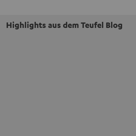
Highlights aus dem Teufel Blog
INSIDE
Jetzt abstimmen: Der MOTIV® XL steht zur
Wahl beim Goldenen Computer 2026
mehr
Unser portabler, aktiver HiFi-Streaming-Speaker
MOTIV® XL kandidiert bei der Leserwahl zum Goldenen
Computer 2026 in der Kategorie „Sound“. Das smarte
Streaming-System vereint hochwertige HiFi-Technik,