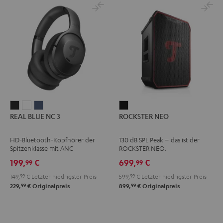
REAL
REAL
REAL
ROCKSTER
REAL BLUE NC 3
ROCKSTER NEO
BLUE
BLUE
BLUE
NEO
NC
NC
NC
Schwarz
HD-Bluetooth-Kopfhörer der
130 dB SPL Peak – das ist der
3
3
3
Spitzenklasse mit ANC
ROCKSTER NEO.
Night
Pearl
Steel
199,
€
699,
€
99
99
Black
White
Blue
149,
99
€
Letzter niedrigster Preis
599,
99
€
Letzter niedrigster Preis
99
99
229,
€
Originalpreis
899,
€
Originalpreis