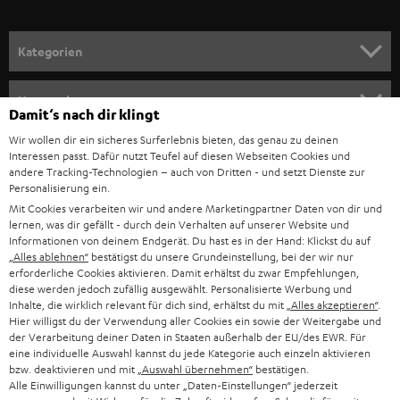
SPANIEN
UNSER MANAGEMENT
FANSHOP
NACHHALTIGKEIT
ITALIEN
NEUHEITEN
Technische Änderungen, Tippfehler und Irrtum vorbehalten. Das auf unseren
UNSERE WERTE
Fotos abgebildete Zubehör ist nicht im Lieferumfang enthalten. Etwaige
USA
Entsorgungsgebühren für Batterien sind im Preis inbegriffen.
Damit‘s nach dir klingt
BILDUNGSRABATT
Wir wollen dir ein sicheres Surferlebnis bieten, das genau zu deinen
©2026 Lautsprecher Teufel GmbH - All rights reserved.
WEITERE LÄNDER
Interessen passt. Dafür nutzt Teufel auf diesen Webseiten Cookies und
GESCHENKGUTSCHEIN
andere Tracking-Technologien – auch von Dritten - und setzt Dienste zur
Personalisierung ein.
Impressum
AGB
Datenschutz
Daten-Einstellungen
EU Data Act
BARRIEREFREIHEIT
Mit Cookies verarbeiten wir und andere Marketingpartner Daten von dir und
Vertrag widerrufen
lernen, was dir gefällt - durch dein Verhalten auf unserer Website und
Informationen von deinem Endgerät. Du hast es in der Hand: Klickst du auf
„Alles ablehnen“
bestätigst du unsere Grundeinstellung, bei der wir nur
erforderliche Cookies aktivieren. Damit erhältst du zwar Empfehlungen,
diese werden jedoch zufällig ausgewählt. Personalisierte Werbung und
Inhalte, die wirklich relevant für dich sind, erhältst du mit
„Alles akzeptieren“
.
Hier willigst du der Verwendung aller Cookies ein sowie der Weitergabe und
der Verarbeitung deiner Daten in Staaten außerhalb der EU/des EWR. Für
eine individuelle Auswahl kannst du jede Kategorie auch einzeln aktivieren
bzw. deaktivieren und mit
„Auswahl übernehmen“
bestätigen.
Alle Einwilligungen kannst du unter „Daten-Einstellungen“ jederzeit