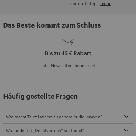
Was bietet Teufel an?
Wie finde ich das passende Soundsystem für meine
Bedürfnisse?
Wie erfahre ich, wenn es neue Produkte oder Angebote bei
Teufel gibt?
8 Wochen Rückgaberecht
Kostenloser Rückversand
9 Teufel Stores
Mehr als 45 Jahre Erfahrung