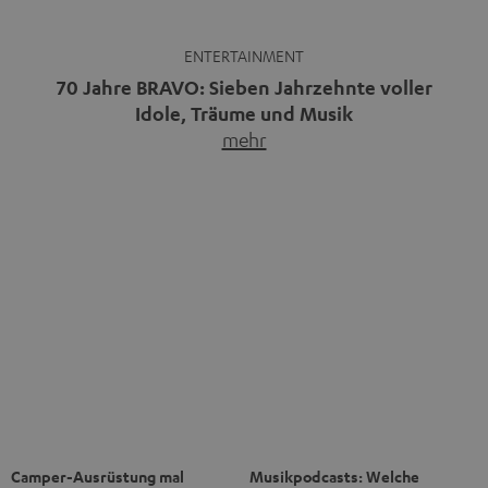
Musikpodcasts decken ein breites
Immer mehr Menschen
Feld ab: Gespräche mit Bands
entdecken die Freiheit des
und…
mehr
Reisens im Camper.…
mehr
Bluetooth-Kaufberater: Welche
Warum kabelgebundene
Speaker und Kopfhörer passen
Kopfhörer wieder im Trend sind
zu dir?
Kabellose Kopfhörer sind seit rund
Bluetooth ist praktisch:
zehn Jahren Normalität,
Smartphone verbinden, Musik
nachdem…
mehr
starten, fertig.…
mehr
Das Beste kommt zum Schluss