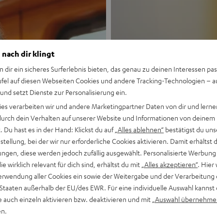
 nach dir klingt
n dir ein sicheres Surferlebnis bieten, das genau zu deinen Interessen pas
ufel auf diesen Webseiten Cookies und andere Tracking-Technologien – 
 und setzt Dienste zur Personalisierung ein.
Neu
ies verarbeiten wir und andere Marketingpartner Daten von dir und lernen
- durch dein Verhalten auf unserer Website und Informationen von deinem
MOTIV® GO
 Du hast es in der Hand: Klickst du auf
„Alles ablehnen“
bestätigst du uns
tellung, bei der wir nur erforderliche Cookies aktivieren. Damit erhältst 
ngen, diese werden jedoch zufällig ausgewählt. Personalisierte Werbung
Stil trifft Sound
die wirklich relevant für dich sind, erhältst du mit
„Alles akzeptieren“
. Hier 
erwendung aller Cookies ein sowie der Weitergabe und der Verarbeitung 
Mehr entdecken
 Staaten außerhalb der EU/des EWR. Für eine individuelle Auswahl kannst 
e auch einzeln aktivieren bzw. deaktivieren und mit
„Auswahl übernehme
en.