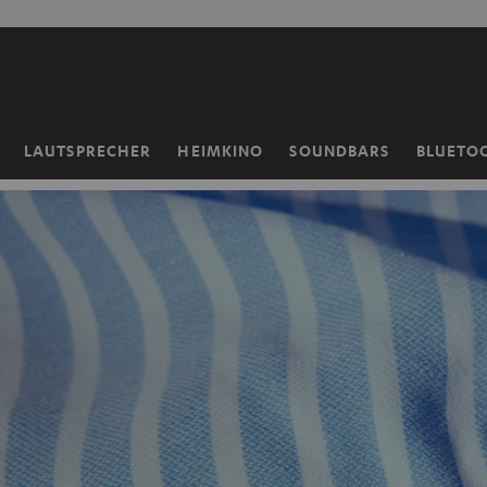
ZUM
NHALT
RINGEN
LAUTSPRECHER
HEIMKINO
SOUNDBARS
BLUETO
Startseite