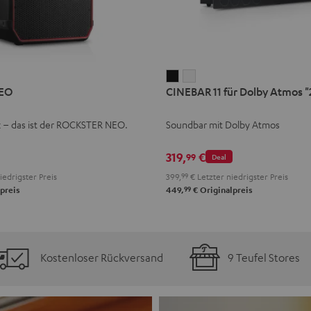
CINEBAR
CINEBAR
EO
CINEBAR 11 für Dolby Atmos "2
11
11
für
für
k – das ist der ROCKSTER NEO.
Soundbar mit Dolby Atmos
Dolby
Dolby
Atmos
Atmos
319,
€
99
Deal
"2.1-
"2.1-
iedrigster Preis
399,
99
€
Letzter niedrigster Preis
Set"
Set"
99
preis
449,
€
Originalpreis
Schwarz
Weiß
Kostenloser Rückversand
9 Teufel Stores