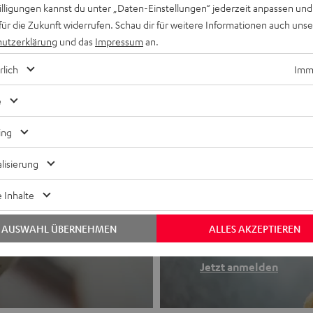
willigungen kannst du unter „Daten-Einstellungen“ jederzeit anpassen und
für die Zukunft widerrufen. Schau dir für weitere Informationen auch uns
utzerklärung
und das
Impressum
an.
rlich
Imme
e
ing
lisierung
Newslette
 Inhalte
Finde deinen So
AUSWAHL ÜBERNEHMEN
ALLES AKZEPTIEREN
etooth-Kopfhörer
Erhalte bis zu 4
Jetzt anmelden