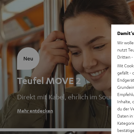
Damit‘s
Wir wolle
nutzt Te
Dritten -
Neu
Mit Cook
gefällt 
Teufel MOVE 2
Endgerät.
Grundeins
Empfehlu
Direkt mit Kabel, ehrlich im Sound
Inhalte, 
du der V
Mehr entdecken
Daten in
Kategori
bestätig