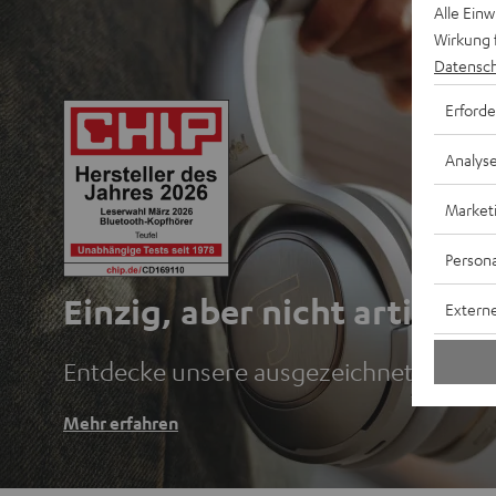
Alle Ein
Wirkung 
Datensch
Erforde
Analys
Market
Persona
Einzig, aber nicht artig.
Externe
Entdecke unsere ausgezeichneten Blu
Mehr erfahren