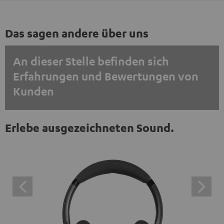
Das sagen andere über uns
An dieser Stelle befinden sich
Erfahrungen und Bewertungen von
Kunden
EINMALIG ZUSTIMMEN UND ANZEIGEN
Erlebe ausgezeichneten Sound.
Externe Inhalte immer anzeigen? In den Daten‑Einstellungen aktivieren
Trustpilot‑Bewertungen sind externe Inhalte. Der
externe Inhalt kann hier mit nur einem Klick angezeigt
werden. Mit dem Anklicken des Inhalts wird zugestimmt,
dass externe Inhalte angezeigt werden. Dabei können
personenbezogene Daten an Drittplattformen