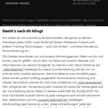
SPANIEN
UNSER MANAGEMENT
FANSHOP
NACHHALTIGKEIT
ITALIEN
NEUHEITEN
Technische Änderungen, Tippfehler und Irrtum vorbehalten. Das auf unseren
UNSERE WERTE
Fotos abgebildete Zubehör ist nicht im Lieferumfang enthalten. Etwaige
USA
Entsorgungsgebühren für Batterien sind im Preis inbegriffen.
Damit‘s nach dir klingt
BILDUNGSRABATT
Wir wollen dir ein sicheres Surferlebnis bieten, das genau zu deinen
©2026 Lautsprecher Teufel GmbH - All rights reserved.
WEITERE LÄNDER
Interessen passt. Dafür nutzt Teufel auf diesen Webseiten Cookies und
GESCHENKGUTSCHEIN
andere Tracking-Technologien – auch von Dritten - und setzt Dienste zur
Personalisierung ein.
Impressum
AGB
Datenschutz
Daten-Einstellungen
EU Data Act
BARRIEREFREIHEIT
Mit Cookies verarbeiten wir und andere Marketingpartner Daten von dir und
Vertrag widerrufen
lernen, was dir gefällt - durch dein Verhalten auf unserer Website und
Informationen von deinem Endgerät. Du hast es in der Hand: Klickst du auf
„Alles ablehnen“
bestätigst du unsere Grundeinstellung, bei der wir nur
erforderliche Cookies aktivieren. Damit erhältst du zwar Empfehlungen,
diese werden jedoch zufällig ausgewählt. Personalisierte Werbung und
Inhalte, die wirklich relevant für dich sind, erhältst du mit
„Alles akzeptieren“
.
Hier willigst du der Verwendung aller Cookies ein sowie der Weitergabe und
der Verarbeitung deiner Daten in Staaten außerhalb der EU/des EWR. Für
eine individuelle Auswahl kannst du jede Kategorie auch einzeln aktivieren
bzw. deaktivieren und mit
„Auswahl übernehmen“
bestätigen.
Alle Einwilligungen kannst du unter „Daten-Einstellungen“ jederzeit