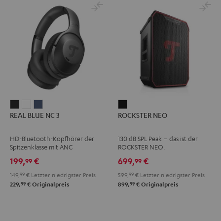
REAL
REAL
REAL
ROCKSTER
REAL BLUE NC 3
ROCKSTER NEO
BLUE
BLUE
BLUE
NEO
NC
NC
NC
Schwarz
HD-Bluetooth-Kopfhörer der
130 dB SPL Peak – das ist der
3
3
3
Spitzenklasse mit ANC
ROCKSTER NEO.
Night
Pearl
Steel
199,
€
699,
€
99
99
Black
White
Blue
149,
99
€
Letzter niedrigster Preis
599,
99
€
Letzter niedrigster Preis
99
99
229,
€
Originalpreis
899,
€
Originalpreis