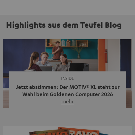
Highlights aus dem Teufel Blog
INSIDE
Jetzt abstimmen: Der MOTIV® XL steht zur
Wahl beim Goldenen Computer 2026
mehr
Unser portabler, aktiver HiFi-Streaming-Speaker
MOTIV® XL kandidiert bei der Leserwahl zum Goldenen
Computer 2026 in der Kategorie „Sound“. Das smarte
Streaming-System vereint hochwertige HiFi-Technik,