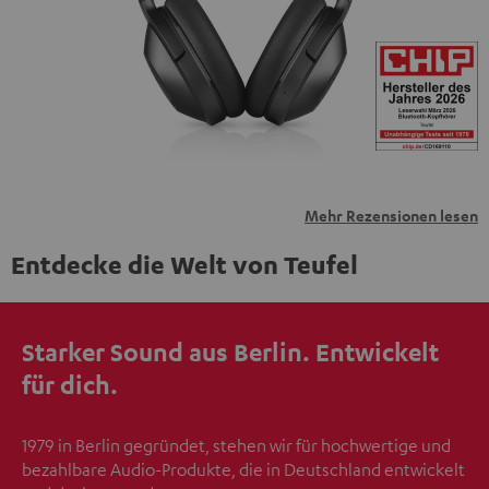
übermittelt werden.
Weitere Informationen sind in der
Datenschutzerklärung unter I zu finden
.
Mehr Rezensionen lesen
Entdecke die Welt von Teufel
Starker Sound aus Berlin. Entwickelt
für dich.
1979 in Berlin gegründet, stehen wir für hochwertige und
bezahlbare Audio-Produkte, die in Deutschland entwickelt