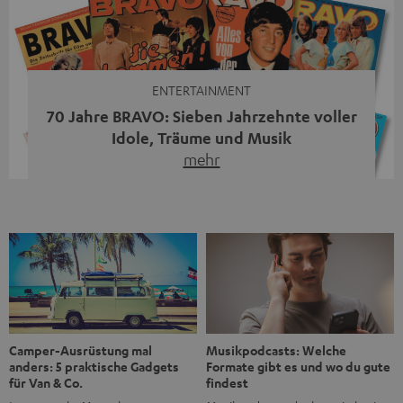
moderne Streaming-Funktionen und hohe Flexibilität in
einem einzigen Gerät – und zeigt, dass man für großen
Sound heute keine klassische HiFi-Anlage mehr braucht.
Du fragst dich, warum der MOTIV® XL deine […]
ENTERTAINMENT
70 Jahre BRAVO: Sieben Jahrzehnte voller
Idole, Träume und Musik
mehr
Wer in den 80ern, 90ern oder frühen 2000ern
aufgewachsen ist, kennt wahrscheinlich dieses Gefühl:
die BRAVO kaufen, durchblättern, Poster aufhängen. Seit
1956 begleitet das Magazin Jugendliche durch Rock und
Pop, kleine Schwärmereien und große Fragen. Zum 70.
Jubiläum werfen wir einen Blick zurück. Vom Filmheft zur
Jugendmarke: Wie die BRAVO ihren Ton fand Als die […]
Musikpodcasts: Welche
Camper-Ausrüstung mal
Formate gibt es und wo du gute
anders: 5 praktische Gadgets
findest
für Van & Co.