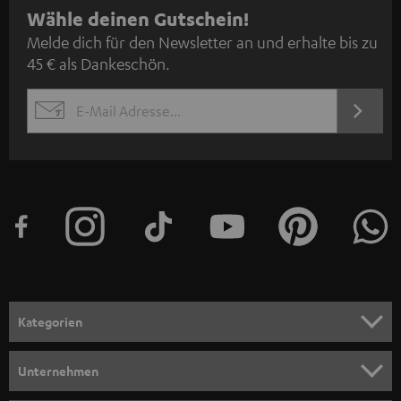
N
Wähle deinen Gutschein!
Melde dich für den Newsletter an und erhalte bis zu
e
45 € als Dankeschön.
w
s
JETZT
EMAIL
l
ANME
WIDGET
e
t
t
e
r
a
n
Kategorien
m
HEIMKINO
e
Unternehmen
l