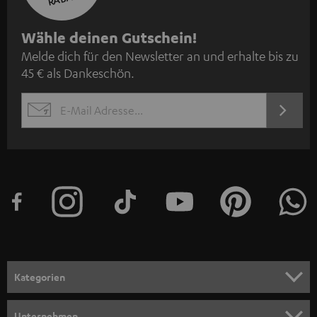
N
Wähle deinen Gutschein!
Melde dich für den Newsletter an und erhalte bis zu
e
45 € als Dankeschön.
w
s
JETZT
EMAIL
l
ANME
WIDGET
e
t
t
e
r
a
n
Kategorien
m
HEIMKINO
e
Unternehmen