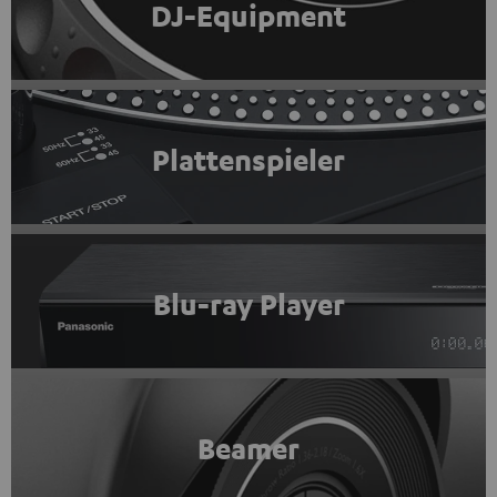
DJ-Equipment
Plattenspieler
Blu-ray Player
Beamer