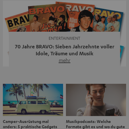
Streaming-System vereint hochwertige HiFi-Technik,
moderne Streaming-Funktionen und hohe Flexibilität in
einem einzigen Gerät – und zeigt, dass man für großen
Sound heute keine klassische HiFi-Anlage mehr braucht.
Du fragst dich, warum der MOTIV® XL deine […]
ENTERTAINMENT
70 Jahre BRAVO: Sieben Jahrzehnte voller
Idole, Träume und Musik
mehr
Wer in den 80ern, 90ern oder frühen 2000ern
aufgewachsen ist, kennt wahrscheinlich dieses Gefühl:
die BRAVO kaufen, durchblättern, Poster aufhängen. Seit
1956 begleitet das Magazin Jugendliche durch Rock und
Pop, kleine Schwärmereien und große Fragen. Zum 70.
Jubiläum werfen wir einen Blick zurück. Vom Filmheft zur
Jugendmarke: Wie die BRAVO ihren Ton fand Als die […]
Musikpodcasts: Welche
Camper-Ausrüstung mal
Formate gibt es und wo du gute
anders: 5 praktische Gadgets