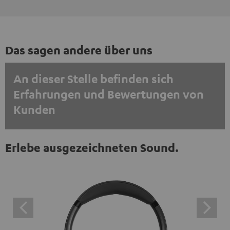
Das sagen andere über uns
An dieser Stelle befinden sich
Erfahrungen und Bewertungen von
Kunden
EINMALIG ZUSTIMMEN UND ANZEIGEN
Erlebe ausgezeichneten Sound.
Externe Inhalte immer anzeigen? In den Daten‑Einstellungen aktivieren
Trustpilot‑Bewertungen sind externe Inhalte. Der
externe Inhalt kann hier mit nur einem Klick angezeigt
werden. Mit dem Anklicken des Inhalts wird zugestimmt,
dass externe Inhalte angezeigt werden. Dabei können