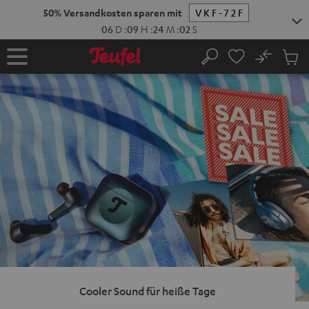
ZUM
NHALT
RINGEN
No
Abs
Startseite
Suche
Artike
im
Waren
Cooler Sound für heiße Tage