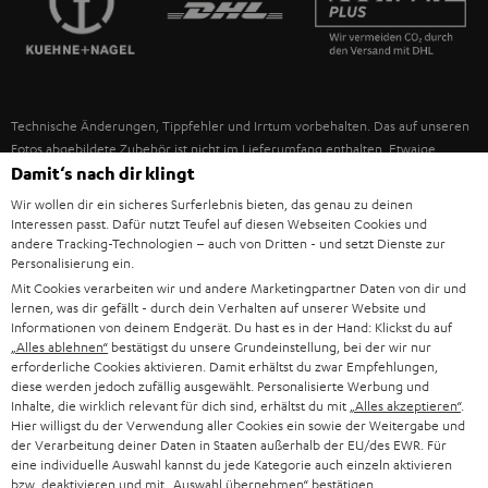
IN-EAR-KOPFHÖRER
SPANIEN
UNSER MANAGEMENT
FANSHOP
NACHHALTIGKEIT
ITALIEN
NEUHEITEN
Technische Änderungen, Tippfehler und Irrtum vorbehalten. Das auf unseren
UNSERE WERTE
Fotos abgebildete Zubehör ist nicht im Lieferumfang enthalten. Etwaige
USA
Entsorgungsgebühren für Batterien sind im Preis inbegriffen.
Damit‘s nach dir klingt
BILDUNGSRABATT
Wir wollen dir ein sicheres Surferlebnis bieten, das genau zu deinen
©2026 Lautsprecher Teufel GmbH - All rights reserved.
WEITERE LÄNDER
Interessen passt. Dafür nutzt Teufel auf diesen Webseiten Cookies und
GESCHENKGUTSCHEIN
andere Tracking-Technologien – auch von Dritten - und setzt Dienste zur
Personalisierung ein.
Impressum
AGB
Datenschutz
Daten-Einstellungen
EU Data Act
BARRIEREFREIHEIT
Mit Cookies verarbeiten wir und andere Marketingpartner Daten von dir und
Vertrag widerrufen
lernen, was dir gefällt - durch dein Verhalten auf unserer Website und
Informationen von deinem Endgerät. Du hast es in der Hand: Klickst du auf
„Alles ablehnen“
bestätigst du unsere Grundeinstellung, bei der wir nur
erforderliche Cookies aktivieren. Damit erhältst du zwar Empfehlungen,
diese werden jedoch zufällig ausgewählt. Personalisierte Werbung und
Inhalte, die wirklich relevant für dich sind, erhältst du mit
„Alles akzeptieren“
.
Hier willigst du der Verwendung aller Cookies ein sowie der Weitergabe und
der Verarbeitung deiner Daten in Staaten außerhalb der EU/des EWR. Für
eine individuelle Auswahl kannst du jede Kategorie auch einzeln aktivieren
bzw. deaktivieren und mit
„Auswahl übernehmen“
bestätigen.