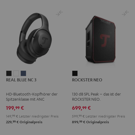
REAL
REAL
REAL
ROCKSTER
REAL BLUE NC 3
ROCKSTER NEO
BLUE
BLUE
BLUE
NEO
NC
NC
NC
Schwarz
HD-Bluetooth-Kopfhörer der
130 dB SPL Peak – das ist der
3
3
3
Spitzenklasse mit ANC
ROCKSTER NEO.
Night
Pearl
Steel
199,
€
699,
€
99
99
Black
White
Blue
149,
99
€
Letzter niedrigster Preis
599,
99
€
Letzter niedrigster Preis
99
99
229,
€
Originalpreis
899,
€
Originalpreis