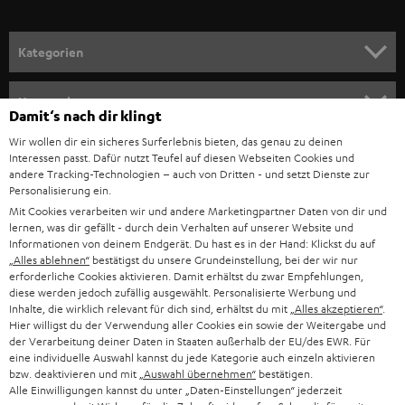
SPANIEN
UNSER MANAGEMENT
FANSHOP
NACHHALTIGKEIT
ITALIEN
NEUHEITEN
Technische Änderungen, Tippfehler und Irrtum vorbehalten. Das auf unseren
UNSERE WERTE
Fotos abgebildete Zubehör ist nicht im Lieferumfang enthalten. Etwaige
USA
Entsorgungsgebühren für Batterien sind im Preis inbegriffen.
Damit‘s nach dir klingt
BILDUNGSRABATT
Wir wollen dir ein sicheres Surferlebnis bieten, das genau zu deinen
©2026 Lautsprecher Teufel GmbH - All rights reserved.
WEITERE LÄNDER
Interessen passt. Dafür nutzt Teufel auf diesen Webseiten Cookies und
GESCHENKGUTSCHEIN
andere Tracking-Technologien – auch von Dritten - und setzt Dienste zur
Personalisierung ein.
Impressum
AGB
Datenschutz
Daten-Einstellungen
EU Data Act
BARRIEREFREIHEIT
Mit Cookies verarbeiten wir und andere Marketingpartner Daten von dir und
Vertrag widerrufen
lernen, was dir gefällt - durch dein Verhalten auf unserer Website und
Informationen von deinem Endgerät. Du hast es in der Hand: Klickst du auf
„Alles ablehnen“
bestätigst du unsere Grundeinstellung, bei der wir nur
erforderliche Cookies aktivieren. Damit erhältst du zwar Empfehlungen,
diese werden jedoch zufällig ausgewählt. Personalisierte Werbung und
Inhalte, die wirklich relevant für dich sind, erhältst du mit
„Alles akzeptieren“
.
Hier willigst du der Verwendung aller Cookies ein sowie der Weitergabe und
der Verarbeitung deiner Daten in Staaten außerhalb der EU/des EWR. Für
eine individuelle Auswahl kannst du jede Kategorie auch einzeln aktivieren
bzw. deaktivieren und mit
„Auswahl übernehmen“
bestätigen.
Alle Einwilligungen kannst du unter „Daten-Einstellungen“ jederzeit