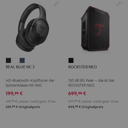
REAL
REAL
REAL
ROCKSTER
REAL BLUE NC 3
ROCKSTER NEO
BLUE
BLUE
BLUE
NEO
NC
NC
NC
Schwarz
HD-Bluetooth-Kopfhörer der
130 dB SPL Peak – das ist der
3
3
3
Spitzenklasse mit ANC
ROCKSTER NEO.
Night
Pearl
Steel
199,
€
699,
€
99
99
Black
White
Blue
149,
99
€
Letzter niedrigster Preis
599,
99
€
Letzter niedrigster Preis
99
99
229,
€
Originalpreis
899,
€
Originalpreis