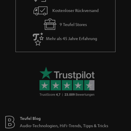
Store Finder
Erlebe unsere Produkte hautnah und lass dich persönlich
im Store beraten.
BIS ZU
45 €
RABATT