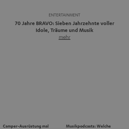
Musikpodcasts decken ein breites
Immer mehr Menschen
Feld ab: Gespräche mit Bands
entdecken die Freiheit des
und…
mehr
Reisens im Camper.…
mehr
Bluetooth-Kaufberater: Welche
Warum kabelgebundene
Speaker und Kopfhörer passen
Kopfhörer wieder im Trend sind
zu dir?
Kabellose Kopfhörer sind seit rund
Bluetooth ist praktisch:
zehn Jahren Normalität,
Smartphone verbinden, Musik
nachdem…
mehr
starten, fertig.…
mehr
Das Beste kommt zum Schluss