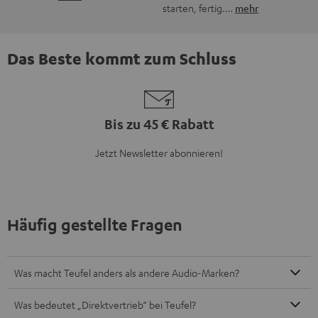
Was bietet Teufel an?
Wie finde ich das passende Soundsystem für meine
Bedürfnisse?
Wie erfahre ich, wenn es neue Produkte oder Angebote bei
Teufel gibt?
8 Wochen Rückgaberecht
Kostenloser Rückversand
9 Teufel Stores
Mehr als 45 Jahre Erfahrung