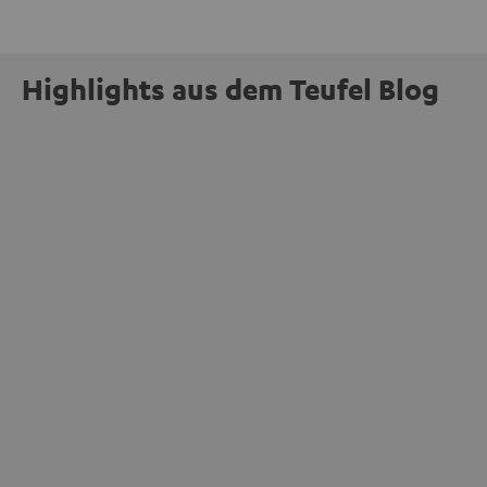
Highlights aus dem Teufel Blog
INSIDE
Jetzt abstimmen: Der MOTIV® XL steht zur
Wahl beim Goldenen Computer 2026
mehr
Unser portabler, aktiver HiFi-Streaming-Speaker
MOTIV® XL kandidiert bei der Leserwahl zum Goldenen
Computer 2026 in der Kategorie „Sound“. Das smarte
Streaming-System vereint hochwertige HiFi-Technik,