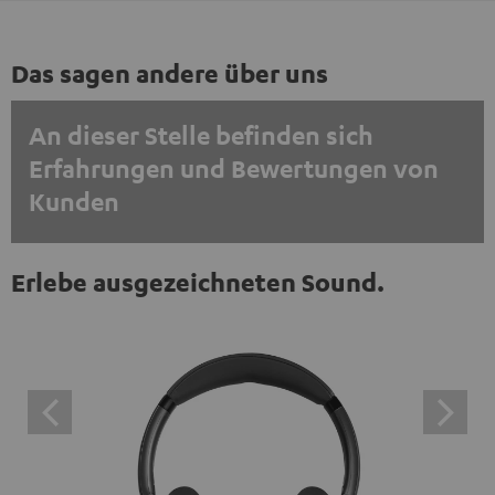
Das sagen andere über uns
An dieser Stelle befinden sich
Erfahrungen und Bewertungen von
Kunden
EINMALIG ZUSTIMMEN UND ANZEIGEN
Erlebe ausgezeichneten Sound.
Externe Inhalte immer anzeigen? In den Daten‑Einstellungen aktivieren
Trustpilot‑Bewertungen sind externe Inhalte. Der
externe Inhalt kann hier mit nur einem Klick angezeigt
werden. Mit dem Anklicken des Inhalts wird zugestimmt,
dass externe Inhalte angezeigt werden. Dabei können
personenbezogene Daten an Drittplattformen