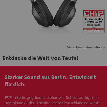
übermittelt werden.
Weitere Informationen sind in der
Datenschutzerklärung unter I zu finden
.
Mehr Rezensionen lesen
Entdecke die Welt von Teufel
Starker Sound aus Berlin. Entwickelt
für dich.
1979 in Berlin gegründet, stehen wir für hochwertige und
bezahlbare Audio-Produkte, die in Deutschland entwickelt