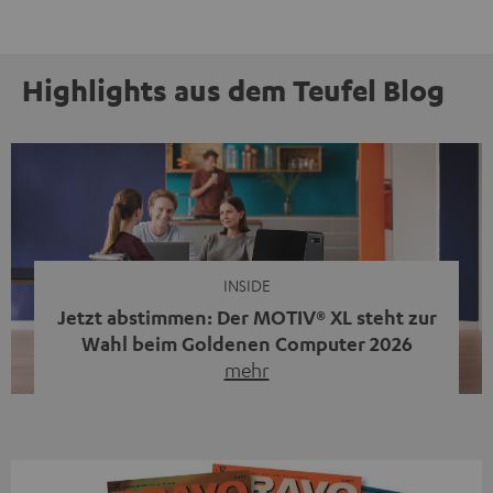
Highlights aus dem Teufel Blog
INSIDE
Jetzt abstimmen: Der MOTIV® XL steht zur
Wahl beim Goldenen Computer 2026
mehr
Unser portabler, aktiver HiFi-Streaming-Speaker
MOTIV® XL kandidiert bei der Leserwahl zum Goldenen
Computer 2026 in der Kategorie „Sound“. Das smarte
Streaming-System vereint hochwertige HiFi-Technik,