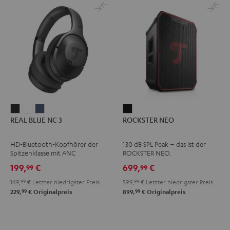
REAL
REAL
REAL
ROCKSTER
REAL BLUE NC 3
ROCKSTER NEO
BLUE
BLUE
BLUE
NEO
NC
NC
NC
Schwarz
HD-Bluetooth-Kopfhörer der
130 dB SPL Peak – das ist der
3
3
3
Spitzenklasse mit ANC
ROCKSTER NEO.
Night
Pearl
Steel
199,
€
699,
€
99
99
Black
White
Blue
149,
99
€
Letzter niedrigster Preis
599,
99
€
Letzter niedrigster Preis
99
99
229,
€
Originalpreis
899,
€
Originalpreis