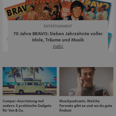
moderne Streaming-Funktionen und hohe Flexibilität in
einem einzigen Gerät – und zeigt, dass man für großen
Sound heute keine klassische HiFi-Anlage mehr braucht.
Du fragst dich, warum der MOTIV® XL deine […]
ENTERTAINMENT
70 Jahre BRAVO: Sieben Jahrzehnte voller
Idole, Träume und Musik
mehr
Wer in den 80ern, 90ern oder frühen 2000ern
aufgewachsen ist, kennt wahrscheinlich dieses Gefühl:
die BRAVO kaufen, durchblättern, Poster aufhängen. Seit
1956 begleitet das Magazin Jugendliche durch Rock und
Pop, kleine Schwärmereien und große Fragen. Zum 70.
Jubiläum werfen wir einen Blick zurück. Vom Filmheft zur
Jugendmarke: Wie die BRAVO ihren Ton fand Als die […]
Musikpodcasts: Welche
Camper-Ausrüstung mal
Formate gibt es und wo du gute
anders: 5 praktische Gadgets
findest
für Van & Co.