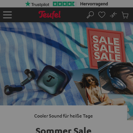
ZUM
NHALT
RINGEN
No
Abs
Startseite
Suche
Artike
im
Waren
Cooler Sound für heiße Tage
Sommer Sale