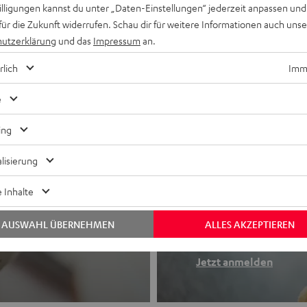
willigungen kannst du unter „Daten-Einstellungen“ jederzeit anpassen und
für die Zukunft widerrufen. Schau dir für weitere Informationen auch uns
utzerklärung
und das
Impressum
an.
rlich
Imme
e
ing
lisierung
Newslette
 Inhalte
Finde deinen So
AUSWAHL ÜBERNEHMEN
ALLES AKZEPTIEREN
etooth-Kopfhörer
Erhalte bis zu 4
Jetzt anmelden