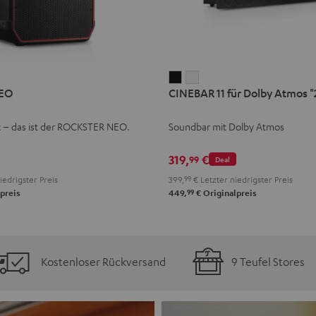
CINEBAR
CINEBAR
EO
CINEBAR 11 für Dolby Atmos "2
11
11
für
für
k – das ist der ROCKSTER NEO.
Soundbar mit Dolby Atmos
Dolby
Dolby
Atmos
Atmos
319,
€
99
Deal
"2.1-
"2.1-
iedrigster Preis
399,
99
€
Letzter niedrigster Preis
Set"
Set"
99
preis
449,
€
Originalpreis
Schwarz
Weiß
Kostenloser Rückversand
9 Teufel Stores