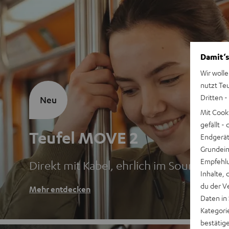
Damit‘s
Wir wolle
nutzt Te
Dritten -
Neu
Mit Cook
gefällt 
Teufel MOVE 2
Endgerät.
Grundeins
Empfehlu
Direkt mit Kabel, ehrlich im Sound
Inhalte, 
du der V
Mehr entdecken
Daten in
Kategori
bestätig