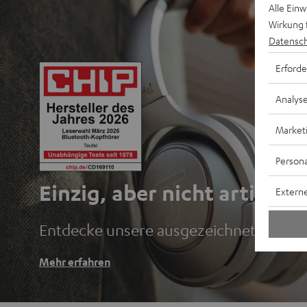
Alle Ein
Wirkung 
Datensch
Erforde
Analys
Market
Persona
Einzig, aber nicht artig.
Externe
Entdecke unsere ausgezeichneten Blu
Mehr erfahren