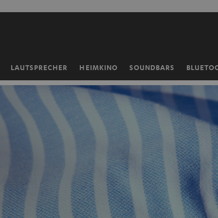
ZUM
NHALT
RINGEN
LAUTSPRECHER
HEIMKINO
SOUNDBARS
BLUETO
Startseite