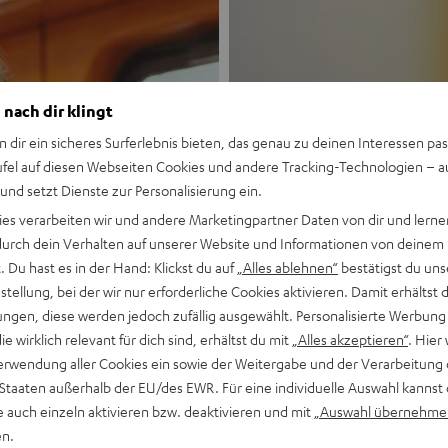
 nach dir klingt
n dir ein sicheres Surferlebnis bieten, das genau zu deinen Interessen pas
ufel auf diesen Webseiten Cookies und andere Tracking-Technologien – 
 und setzt Dienste zur Personalisierung ein.
Neu
ies verarbeiten wir und andere Marketingpartner Daten von dir und lernen
- durch dein Verhalten auf unserer Website und Informationen von deinem
MOTIV® GO
 Du hast es in der Hand: Klickst du auf
„Alles ablehnen“
bestätigst du uns
tellung, bei der wir nur erforderliche Cookies aktivieren. Damit erhältst 
ngen, diese werden jedoch zufällig ausgewählt. Personalisierte Werbung
Stil trifft Sound
die wirklich relevant für dich sind, erhältst du mit
„Alles akzeptieren“
. Hier 
erwendung aller Cookies ein sowie der Weitergabe und der Verarbeitung 
Mehr entdecken
 Staaten außerhalb der EU/des EWR. Für eine individuelle Auswahl kannst 
e auch einzeln aktivieren bzw. deaktivieren und mit
„Auswahl übernehme
en.