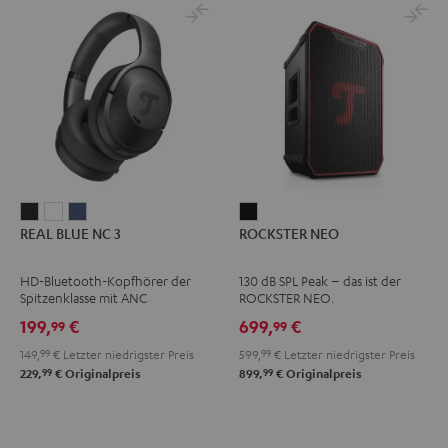
REAL
REAL
REAL
ROCKSTER
REAL BLUE NC 3
ROCKSTER NEO
BLUE
BLUE
BLUE
NEO
NC
NC
NC
Schwarz
HD-Bluetooth-Kopfhörer der
130 dB SPL Peak – das ist der
3
3
3
Spitzenklasse mit ANC
ROCKSTER NEO.
Night
Pearl
Steel
199,
€
699,
€
99
99
Black
White
Blue
149,
99
€
Letzter niedrigster Preis
599,
99
€
Letzter niedrigster Preis
99
99
229,
€
Originalpreis
899,
€
Originalpreis