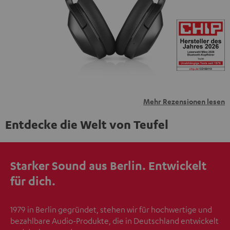
übermittelt werden.
Weitere Informationen sind in der
Datenschutzerklärung unter I zu finden
.
Mehr Rezensionen lesen
Entdecke die Welt von Teufel
Starker Sound aus Berlin. Entwickelt
für dich.
1979 in Berlin gegründet, stehen wir für hochwertige und
bezahlbare Audio-Produkte, die in Deutschland entwickelt