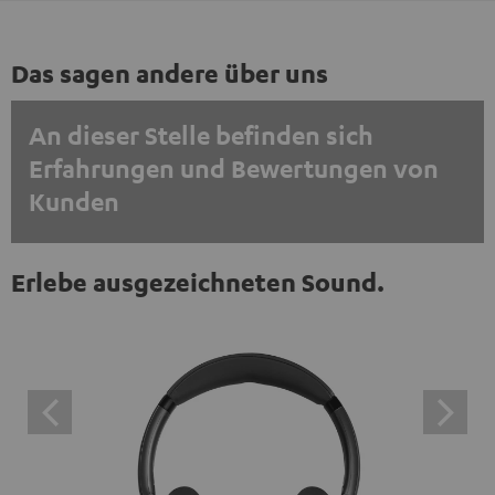
Das sagen andere über uns
An dieser Stelle befinden sich
Erfahrungen und Bewertungen von
Kunden
EINMALIG ZUSTIMMEN UND ANZEIGEN
Erlebe ausgezeichneten Sound.
Externe Inhalte immer anzeigen? In den Daten‑Einstellungen aktivieren
Trustpilot‑Bewertungen sind externe Inhalte. Der
externe Inhalt kann hier mit nur einem Klick angezeigt
werden. Mit dem Anklicken des Inhalts wird zugestimmt,
dass externe Inhalte angezeigt werden. Dabei können
personenbezogene Daten an Drittplattformen