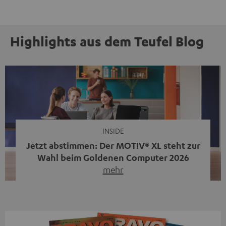
Highlights aus dem Teufel Blog
INSIDE
Jetzt abstimmen: Der MOTIV® XL steht zur
Wahl beim Goldenen Computer 2026
mehr
Unser portabler, aktiver HiFi-Streaming-Speaker
MOTIV® XL kandidiert bei der Leserwahl zum Goldenen
Computer 2026 in der Kategorie „Sound“. Das smarte
Streaming-System vereint hochwertige HiFi-Technik,