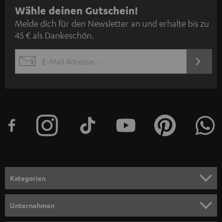
N
Wähle deinen Gutschein!
Melde dich für den Newsletter an und erhalte bis zu
e
45 € als Dankeschön.
w
s
JETZT
EMAIL
l
ANME
WIDGET
e
t
t
e
r
a
n
Kategorien
m
HEIMKINO
e
Unternehmen
l