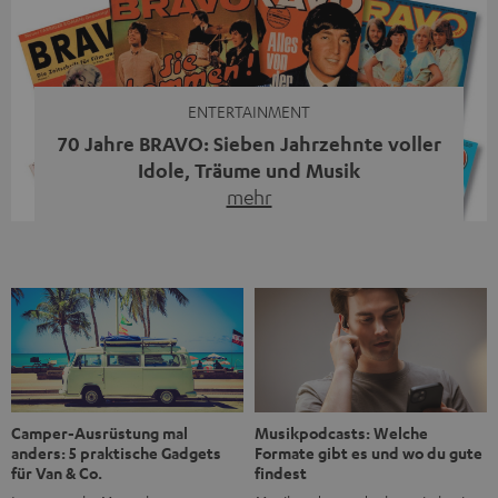
moderne Streaming-Funktionen und hohe Flexibilität in
einem einzigen Gerät – und zeigt, dass man für großen
Sound heute keine klassische HiFi-Anlage mehr braucht.
Du fragst dich, warum der MOTIV® XL deine […]
ENTERTAINMENT
70 Jahre BRAVO: Sieben Jahrzehnte voller
Idole, Träume und Musik
mehr
Wer in den 80ern, 90ern oder frühen 2000ern
aufgewachsen ist, kennt wahrscheinlich dieses Gefühl:
die BRAVO kaufen, durchblättern, Poster aufhängen. Seit
1956 begleitet das Magazin Jugendliche durch Rock und
Pop, kleine Schwärmereien und große Fragen. Zum 70.
Jubiläum werfen wir einen Blick zurück. Vom Filmheft zur
Jugendmarke: Wie die BRAVO ihren Ton fand Als die […]
Musikpodcasts: Welche
Camper-Ausrüstung mal
Formate gibt es und wo du gute
anders: 5 praktische Gadgets
findest
für Van & Co.