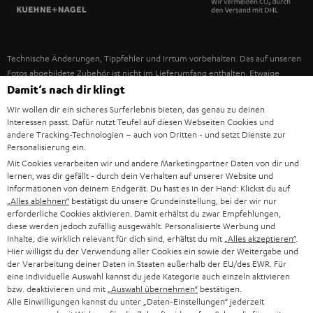
SPANIEN
UNSER MANAGEMENT
FANSHOP
NACHHALTIGKEIT
ITALIEN
NEUHEITEN
Technische Änderungen, Tippfehler und Irrtum vorbehalten. Das auf unseren
UNSERE WERTE
Fotos abgebildete Zubehör ist nicht im Lieferumfang enthalten. Etwaige
USA
Entsorgungsgebühren für Batterien sind im Preis inbegriffen.
Damit‘s nach dir klingt
BILDUNGSRABATT
Wir wollen dir ein sicheres Surferlebnis bieten, das genau zu deinen
©2026 Lautsprecher Teufel GmbH - All rights reserved.
WEITERE LÄNDER
Interessen passt. Dafür nutzt Teufel auf diesen Webseiten Cookies und
GESCHENKGUTSCHEIN
andere Tracking-Technologien – auch von Dritten - und setzt Dienste zur
Personalisierung ein.
Impressum
AGB
Datenschutz
Daten-Einstellungen
EU Data Act
BARRIEREFREIHEIT
Mit Cookies verarbeiten wir und andere Marketingpartner Daten von dir und
Vertrag widerrufen
lernen, was dir gefällt - durch dein Verhalten auf unserer Website und
Informationen von deinem Endgerät. Du hast es in der Hand: Klickst du auf
„Alles ablehnen“
bestätigst du unsere Grundeinstellung, bei der wir nur
erforderliche Cookies aktivieren. Damit erhältst du zwar Empfehlungen,
diese werden jedoch zufällig ausgewählt. Personalisierte Werbung und
Inhalte, die wirklich relevant für dich sind, erhältst du mit
„Alles akzeptieren“
.
Hier willigst du der Verwendung aller Cookies ein sowie der Weitergabe und
der Verarbeitung deiner Daten in Staaten außerhalb der EU/des EWR. Für
eine individuelle Auswahl kannst du jede Kategorie auch einzeln aktivieren
bzw. deaktivieren und mit
„Auswahl übernehmen“
bestätigen.
Alle Einwilligungen kannst du unter „Daten-Einstellungen“ jederzeit