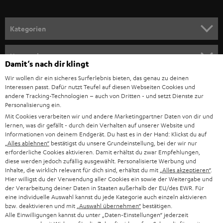
u
KARRIERE
DEUTSCHLAND
n
HIFI-LAUTSPRECHER
PRESSE & MARKETING
g
ÖSTERREICH
SMART HOME
GESCHÄFTSKUNDEN
SCHWEIZ
BLUETOOTH-LAUTSPRECHER
Damit‘s nach dir klingt
PARTNERPROGRAMM
Wir wollen dir ein sicheres Surferlebnis bieten, das genau zu deinen
KOPFHÖRER
Interessen passt. Dafür nutzt Teufel auf diesen Webseiten Cookies und
NIEDERLANDE
BLOG
andere Tracking-Technologien – auch von Dritten - und setzt Dienste zur
Personalisierung ein.
BLUETOOTH-KOPFHÖRER
NEWSLETTER
BELGIEN
Mit Cookies verarbeiten wir und andere Marketingpartner Daten von dir und
lernen, was dir gefällt - durch dein Verhalten auf unserer Website und
STEREOANLAGEN
STORES
Informationen von deinem Endgerät. Du hast es in der Hand: Klickst du auf
„Alles ablehnen“
bestätigst du unsere Grundeinstellung, bei der wir nur
FRANKREICH
LAUTSPRECHER
erforderliche Cookies aktivieren. Damit erhältst du zwar Empfehlungen,
DEINE VORTEILE BEI TEUFEL
diese werden jedoch zufällig ausgewählt. Personalisierte Werbung und
Inhalte, die wirklich relevant für dich sind, erhältst du mit
„Alles akzeptieren“
.
POLEN
ULTIMA-SERIE
TEUFEL STORY
Hier willigst du der Verwendung aller Cookies ein sowie der Weitergabe und
der Verarbeitung deiner Daten in Staaten außerhalb der EU/des EWR. Für
IN-EAR-KOPFHÖRER
eine individuelle Auswahl kannst du jede Kategorie auch einzeln aktivieren
SPANIEN
UNSER MANAGEMENT
bzw. deaktivieren und mit
„Auswahl übernehmen“
bestätigen.
Alle Einwilligungen kannst du unter „Daten-Einstellungen“ jederzeit
FANSHOP
NACHHALTIGKEIT