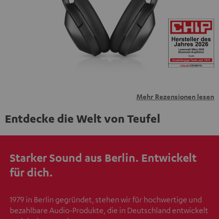
übermittelt werden.
Weitere Informationen sind in der
Datenschutzerklärung unter I zu finden
.
Mehr Rezensionen lesen
Entdecke die Welt von Teufel
Starker Sound aus Berlin. Entwickelt
für dich.
1979 in Berlin gegründet, stehen wir für hochwertige und
bezahlbare Audio-Produkte, die in Deutschland entwickelt