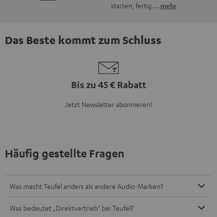
Jetzt Newsletter abonnieren!
Häufig gestellte Fragen
Was macht Teufel anders als andere Audio-Marken?
Was bedeutet „Direktvertrieb“ bei Teufel?
Gibt es Teufel Stores, die ich besuchen kann?
Wie lange gibt es Teufel schon?
Was ist der typische Teufel Sound?
Was bietet Teufel an?