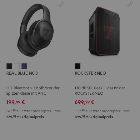
REAL
REAL
REAL
ROCKSTER
REAL BLUE NC 3
ROCKSTER NEO
BLUE
BLUE
BLUE
NEO
NC
NC
NC
Schwarz
HD-Bluetooth-Kopfhörer der
130 dB SPL Peak – das ist der
3
3
3
Spitzenklasse mit ANC
ROCKSTER NEO.
Night
Pearl
Steel
199,
€
699,
€
99
99
Black
White
Blue
149,
99
€
Letzter niedrigster Preis
599,
99
€
Letzter niedrigster Preis
99
99
229,
€
Originalpreis
899,
€
Originalpreis