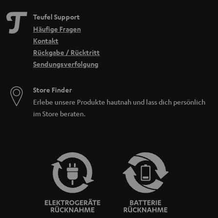
Erlebe unsere Produkte hautnah und lass dich persönlich
im Store beraten.
BIS ZU
45 €
RABATT
N
Wähle deinen Gutschein!
Melde dich für den Newsletter an und erhalte bis zu
e