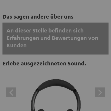
Das sagen andere über uns
An dieser Stelle befinden sich
Erfahrungen und Bewertungen von
Kunden
EINMALIG ZUSTIMMEN UND ANZEIGEN
Erlebe ausgezeichneten Sound.
Externe Inhalte immer anzeigen? In den Daten‑Einstellungen aktivieren
Trustpilot‑Bewertungen sind externe Inhalte. Der
externe Inhalt kann hier mit nur einem Klick angezeigt
werden. Mit dem Anklicken des Inhalts wird zugestimmt,
dass externe Inhalte angezeigt werden. Dabei können
personenbezogene Daten an Drittplattformen