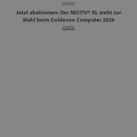
INSIDE
Jetzt abstimmen: Der MOTIV® XL steht zur
Wahl beim Goldenen Computer 2026
mehr
Unser portabler, aktiver HiFi-Streaming-Speaker
MOTIV® XL kandidiert bei der Leserwahl zum Goldenen
Computer 2026 in der Kategorie „Sound“. Das smarte
Streaming-System vereint hochwertige HiFi-Technik,
moderne Streaming-Funktionen und hohe Flexibilität in
einem einzigen Gerät – und zeigt, dass man für großen
Sound heute keine klassische HiFi-Anlage mehr braucht.
Du fragst dich, warum der MOTIV® XL deine […]
ENTERTAINMENT
70 Jahre BRAVO: Sieben Jahrzehnte voller
Idole, Träume und Musik
mehr
Wer in den 80ern, 90ern oder frühen 2000ern
aufgewachsen ist, kennt wahrscheinlich dieses Gefühl: