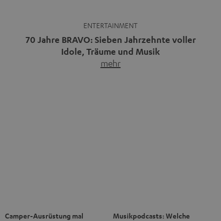
die BRAVO kaufen, durchblättern, Poster aufhängen. Seit
1956 begleitet das Magazin Jugendliche durch Rock und
Pop, kleine Schwärmereien und große Fragen. Zum 70.
Jubiläum werfen wir einen Blick zurück. Vom Filmheft zur
Jugendmarke: Wie die BRAVO ihren Ton fand Als die […]
Camper-Ausrüstung mal
Musikpodcasts: Welche
anders: 5 praktische Gadgets
Formate gibt es und wo du gute
für Van & Co.
findest
Immer mehr Menschen
Musikpodcasts decken ein breites
entdecken die Freiheit des
Feld ab: Gespräche mit Bands
Reisens im Camper.…
mehr
und…
mehr