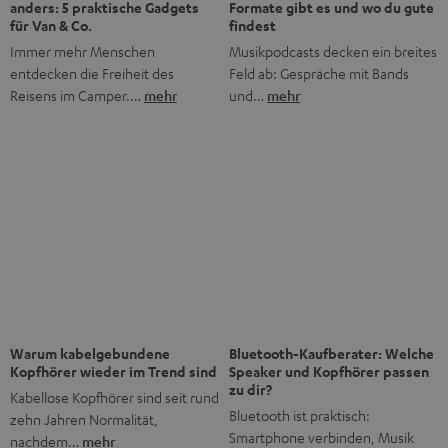
Warum kabelgebundene
Bluetooth-Kaufberater: Welche
Kopfhörer wieder im Trend sind
Speaker und Kopfhörer passen
zu dir?
Kabellose Kopfhörer sind seit rund
Bluetooth ist praktisch:
zehn Jahren Normalität,
Smartphone verbinden, Musik
nachdem…
mehr
starten, fertig.…
mehr
Das Beste kommt zum Schluss
Bis zu 45 € Rabatt