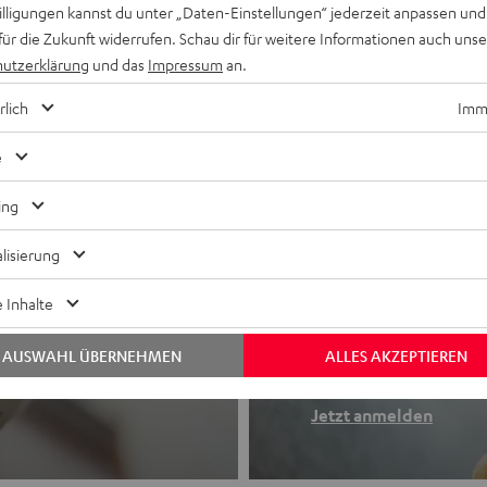
willigungen kannst du unter „Daten-Einstellungen“ jederzeit anpassen und
für die Zukunft widerrufen. Schau dir für weitere Informationen auch uns
utzerklärung
und das
Impressum
an.
rlich
Imme
e
ing
lisierung
Newslette
 Inhalte
Finde deinen So
AUSWAHL ÜBERNEHMEN
ALLES AKZEPTIEREN
etooth-Kopfhörer
Erhalte bis zu 4
Jetzt anmelden