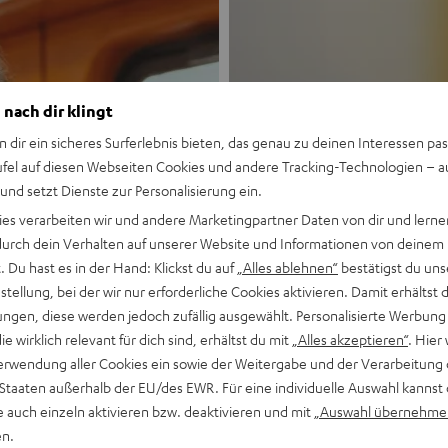
 nach dir klingt
n dir ein sicheres Surferlebnis bieten, das genau zu deinen Interessen pas
ufel auf diesen Webseiten Cookies und andere Tracking-Technologien – 
 und setzt Dienste zur Personalisierung ein.
Neu
ies verarbeiten wir und andere Marketingpartner Daten von dir und lernen
- durch dein Verhalten auf unserer Website und Informationen von deinem
MOTIV® GO
 Du hast es in der Hand: Klickst du auf
„Alles ablehnen“
bestätigst du uns
tellung, bei der wir nur erforderliche Cookies aktivieren. Damit erhältst 
ngen, diese werden jedoch zufällig ausgewählt. Personalisierte Werbung
Stil trifft Sound
die wirklich relevant für dich sind, erhältst du mit
„Alles akzeptieren“
. Hier 
erwendung aller Cookies ein sowie der Weitergabe und der Verarbeitung 
Mehr entdecken
 Staaten außerhalb der EU/des EWR. Für eine individuelle Auswahl kannst 
e auch einzeln aktivieren bzw. deaktivieren und mit
„Auswahl übernehme
en.