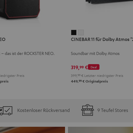
CINEBAR
CINEBAR
EO
CINEBAR 11 für Dolby Atmos "2
11
11
für
für
k – das ist der ROCKSTER NEO.
Soundbar mit Dolby Atmos
Dolby
Dolby
Atmos
Atmos
319,
€
99
Deal
"2.1-
"2.1-
iedrigster Preis
399,
99
€
Letzter niedrigster Preis
Set"
Set"
99
preis
449,
€
Originalpreis
Schwarz
Weiß
Kostenloser Rückversand
9 Teufel Stores