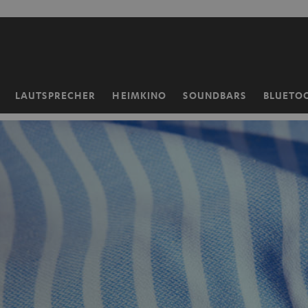
ZUM
NHALT
RINGEN
LAUTSPRECHER
HEIMKINO
SOUNDBARS
BLUETO
Startseite