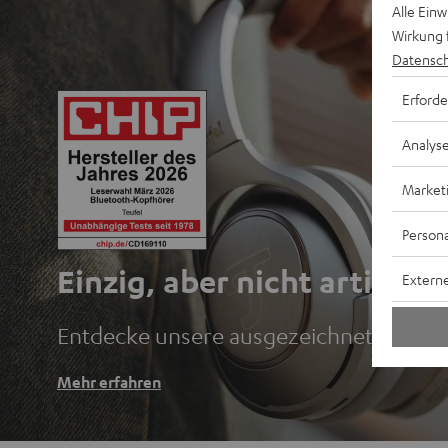
Alle Ein
Wirkung 
Datensch
Erforde
Analys
Market
Persona
Einzig, aber nicht artig.
Externe
Entdecke unsere ausgezeichneten Blu
Mehr erfahren