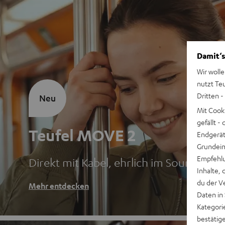
Damit‘s
Wir wolle
nutzt Te
Dritten -
Neu
Mit Cook
gefällt 
Teufel MOVE 2
Endgerät.
Grundeins
Empfehlu
Direkt mit Kabel, ehrlich im Sound
Inhalte, 
du der V
Mehr entdecken
Daten in
Kategori
bestätig