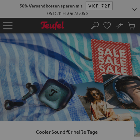
ZUM
NHALT
RINGEN
No
Abs
Startseite
Suche
Artike
im
Waren
Cooler Sound für heiße Tage