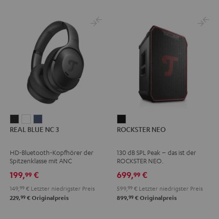
REAL
REAL
REAL
ROCKSTER
REAL BLUE NC 3
ROCKSTER NEO
BLUE
BLUE
BLUE
NEO
NC
NC
NC
Schwarz
HD-Bluetooth-Kopfhörer der
130 dB SPL Peak – das ist der
3
3
3
Spitzenklasse mit ANC
ROCKSTER NEO.
Night
Pearl
Steel
199,
€
699,
€
99
99
Black
White
Blue
149,
99
€
Letzter niedrigster Preis
599,
99
€
Letzter niedrigster Preis
99
99
229,
€
Originalpreis
899,
€
Originalpreis