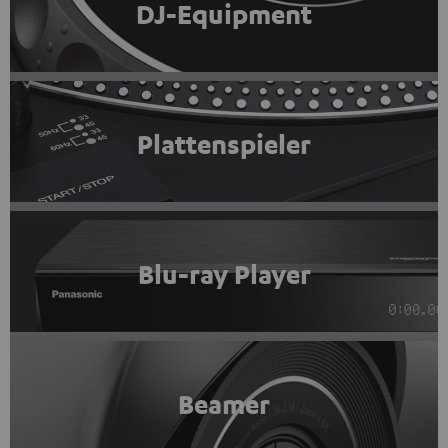
DJ-Equipment
Plattenspieler
Blu-ray Player
Beamer