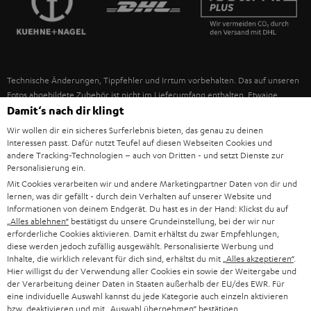
IN-EAR-KOPFHÖRER
SPANIEN
UNSER MANAGEMENT
FANSHOP
NACHHALTIGKEIT
ITALIEN
NEUHEITEN
Technische Änderungen, Tippfehler und Irrtum vorbehalten. Das auf unseren
UNSERE WERTE
Fotos abgebildete Zubehör ist nicht im Lieferumfang enthalten. Etwaige
USA
Entsorgungsgebühren für Batterien sind im Preis inbegriffen.
Damit‘s nach dir klingt
BILDUNGSRABATT
Wir wollen dir ein sicheres Surferlebnis bieten, das genau zu deinen
©2026 Lautsprecher Teufel GmbH - All rights reserved.
WEITERE LÄNDER
Interessen passt. Dafür nutzt Teufel auf diesen Webseiten Cookies und
GESCHENKGUTSCHEIN
andere Tracking-Technologien – auch von Dritten - und setzt Dienste zur
Personalisierung ein.
Impressum
AGB
Datenschutz
Daten-Einstellungen
EU Data Act
BARRIEREFREIHEIT
Mit Cookies verarbeiten wir und andere Marketingpartner Daten von dir und
Vertrag widerrufen
lernen, was dir gefällt - durch dein Verhalten auf unserer Website und
Informationen von deinem Endgerät. Du hast es in der Hand: Klickst du auf
„Alles ablehnen“
bestätigst du unsere Grundeinstellung, bei der wir nur
erforderliche Cookies aktivieren. Damit erhältst du zwar Empfehlungen,
diese werden jedoch zufällig ausgewählt. Personalisierte Werbung und
Inhalte, die wirklich relevant für dich sind, erhältst du mit
„Alles akzeptieren“
.
Hier willigst du der Verwendung aller Cookies ein sowie der Weitergabe und
der Verarbeitung deiner Daten in Staaten außerhalb der EU/des EWR. Für
eine individuelle Auswahl kannst du jede Kategorie auch einzeln aktivieren
bzw. deaktivieren und mit
„Auswahl übernehmen“
bestätigen.