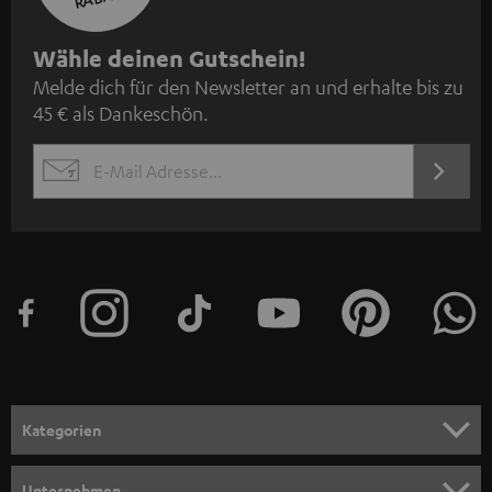
N
Wähle deinen Gutschein!
Melde dich für den Newsletter an und erhalte bis zu
e
45 € als Dankeschön.
w
s
JETZT
EMAIL
l
ANME
WIDGET
e
t
t
e
r
a
n
Kategorien
m
HEIMKINO
e
Unternehmen