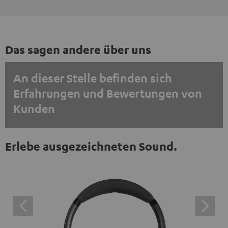
Das sagen andere über uns
An dieser Stelle befinden sich
Erfahrungen und Bewertungen von
Kunden
EINMALIG ZUSTIMMEN UND ANZEIGEN
Erlebe ausgezeichneten Sound.
Externe Inhalte immer anzeigen? In den Daten‑Einstellungen aktivieren
Trustpilot‑Bewertungen sind externe Inhalte. Der
externe Inhalt kann hier mit nur einem Klick angezeigt
werden. Mit dem Anklicken des Inhalts wird zugestimmt,
dass externe Inhalte angezeigt werden. Dabei können