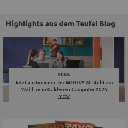
Highlights aus dem Teufel Blog
INSIDE
Jetzt abstimmen: Der MOTIV® XL steht zur
Wahl beim Goldenen Computer 2026
mehr
Unser portabler, aktiver HiFi-Streaming-Speaker
MOTIV® XL kandidiert bei der Leserwahl zum Goldenen
Computer 2026 in der Kategorie „Sound“. Das smarte
Streaming-System vereint hochwertige HiFi-Technik,