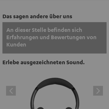
Das sagen andere über uns
An dieser Stelle befinden sich
Erfahrungen und Bewertungen von
Kunden
EINMALIG ZUSTIMMEN UND ANZEIGEN
Erlebe ausgezeichneten Sound.
Externe Inhalte immer anzeigen? In den Daten‑Einstellungen aktivieren
Trustpilot‑Bewertungen sind externe Inhalte. Der
externe Inhalt kann hier mit nur einem Klick angezeigt
werden. Mit dem Anklicken des Inhalts wird zugestimmt,
dass externe Inhalte angezeigt werden. Dabei können
personenbezogene Daten an Drittplattformen