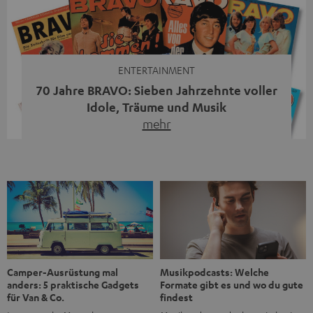
moderne Streaming-Funktionen und hohe Flexibilität in
einem einzigen Gerät – und zeigt, dass man für großen
Sound heute keine klassische HiFi-Anlage mehr braucht.
Du fragst dich, warum der MOTIV® XL deine […]
ENTERTAINMENT
70 Jahre BRAVO: Sieben Jahrzehnte voller
Idole, Träume und Musik
mehr
Wer in den 80ern, 90ern oder frühen 2000ern
aufgewachsen ist, kennt wahrscheinlich dieses Gefühl:
die BRAVO kaufen, durchblättern, Poster aufhängen. Seit
1956 begleitet das Magazin Jugendliche durch Rock und
Pop, kleine Schwärmereien und große Fragen. Zum 70.
Jubiläum werfen wir einen Blick zurück. Vom Filmheft zur
Jugendmarke: Wie die BRAVO ihren Ton fand Als die […]
Musikpodcasts: Welche
Camper-Ausrüstung mal
Formate gibt es und wo du gute
anders: 5 praktische Gadgets
findest
für Van & Co.