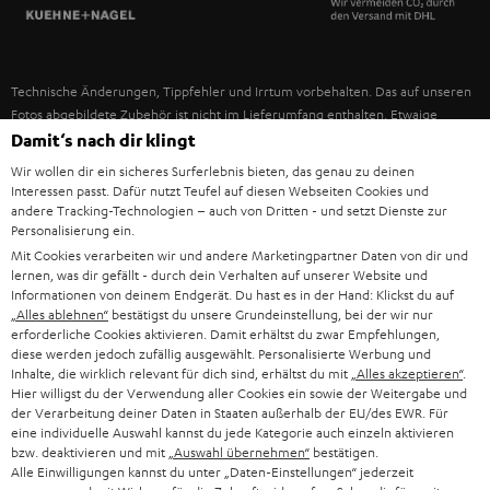
SPANIEN
UNSER MANAGEMENT
FANSHOP
NACHHALTIGKEIT
ITALIEN
NEUHEITEN
Technische Änderungen, Tippfehler und Irrtum vorbehalten. Das auf unseren
UNSERE WERTE
Fotos abgebildete Zubehör ist nicht im Lieferumfang enthalten. Etwaige
USA
Entsorgungsgebühren für Batterien sind im Preis inbegriffen.
Damit‘s nach dir klingt
BILDUNGSRABATT
Wir wollen dir ein sicheres Surferlebnis bieten, das genau zu deinen
©2026 Lautsprecher Teufel GmbH - All rights reserved.
WEITERE LÄNDER
Interessen passt. Dafür nutzt Teufel auf diesen Webseiten Cookies und
GESCHENKGUTSCHEIN
andere Tracking-Technologien – auch von Dritten - und setzt Dienste zur
Personalisierung ein.
Impressum
AGB
Datenschutz
Daten-Einstellungen
EU Data Act
BARRIEREFREIHEIT
Mit Cookies verarbeiten wir und andere Marketingpartner Daten von dir und
Vertrag widerrufen
lernen, was dir gefällt - durch dein Verhalten auf unserer Website und
Informationen von deinem Endgerät. Du hast es in der Hand: Klickst du auf
„Alles ablehnen“
bestätigst du unsere Grundeinstellung, bei der wir nur
erforderliche Cookies aktivieren. Damit erhältst du zwar Empfehlungen,
diese werden jedoch zufällig ausgewählt. Personalisierte Werbung und
Inhalte, die wirklich relevant für dich sind, erhältst du mit
„Alles akzeptieren“
.
Hier willigst du der Verwendung aller Cookies ein sowie der Weitergabe und
der Verarbeitung deiner Daten in Staaten außerhalb der EU/des EWR. Für
eine individuelle Auswahl kannst du jede Kategorie auch einzeln aktivieren
bzw. deaktivieren und mit
„Auswahl übernehmen“
bestätigen.
Alle Einwilligungen kannst du unter „Daten-Einstellungen“ jederzeit