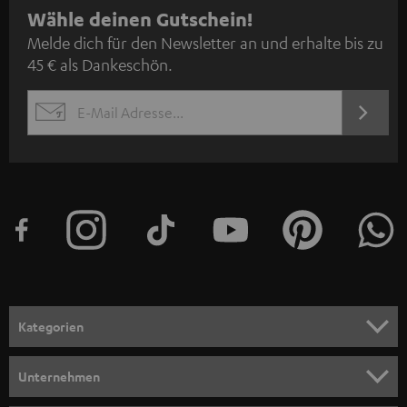
N
Wähle deinen Gutschein!
Melde dich für den Newsletter an und erhalte bis zu
e
45 € als Dankeschön.
w
s
JETZT
EMAIL
l
ANME
WIDGET
e
t
t
e
r
a
n
Kategorien
m
HEIMKINO
e
Unternehmen
l