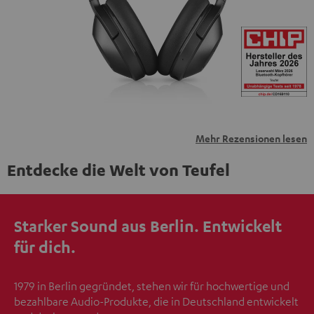
übermittelt werden.
Weitere Informationen sind in der
Datenschutzerklärung unter I zu finden
.
Mehr Rezensionen lesen
Entdecke die Welt von Teufel
Starker Sound aus Berlin. Entwickelt
für dich.
1979 in Berlin gegründet, stehen wir für hochwertige und
bezahlbare Audio-Produkte, die in Deutschland entwickelt