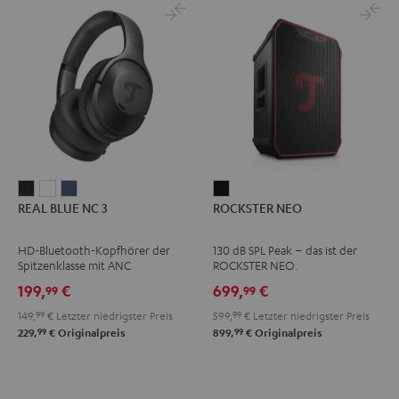
REAL
REAL
REAL
ROCKSTER
REAL BLUE NC 3
ROCKSTER NEO
BLUE
BLUE
BLUE
NEO
NC
NC
NC
Schwarz
HD-Bluetooth-Kopfhörer der
130 dB SPL Peak – das ist der
3
3
3
Spitzenklasse mit ANC
ROCKSTER NEO.
Night
Pearl
Steel
199,
€
699,
€
99
99
Black
White
Blue
149,
99
€
Letzter niedrigster Preis
599,
99
€
Letzter niedrigster Preis
99
99
229,
€
Originalpreis
899,
€
Originalpreis