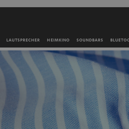
ZUM
NHALT
RINGEN
LAUTSPRECHER
HEIMKINO
SOUNDBARS
BLUETO
Startseite