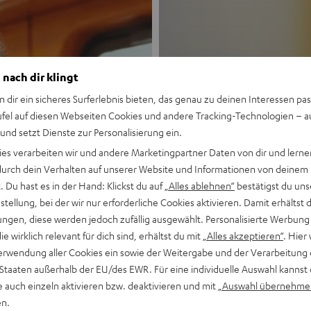
 nach dir klingt
n dir ein sicheres Surferlebnis bieten, das genau zu deinen Interessen pas
ufel auf diesen Webseiten Cookies und andere Tracking-Technologien – 
 und setzt Dienste zur Personalisierung ein.
Neu
ies verarbeiten wir und andere Marketingpartner Daten von dir und lernen
- durch dein Verhalten auf unserer Website und Informationen von deinem
MOTIV® GO
 Du hast es in der Hand: Klickst du auf
„Alles ablehnen“
bestätigst du uns
tellung, bei der wir nur erforderliche Cookies aktivieren. Damit erhältst 
ngen, diese werden jedoch zufällig ausgewählt. Personalisierte Werbung
Stil trifft Sound
die wirklich relevant für dich sind, erhältst du mit
„Alles akzeptieren“
. Hier 
erwendung aller Cookies ein sowie der Weitergabe und der Verarbeitung 
Mehr entdecken
 Staaten außerhalb der EU/des EWR. Für eine individuelle Auswahl kannst 
e auch einzeln aktivieren bzw. deaktivieren und mit
„Auswahl übernehme
en.