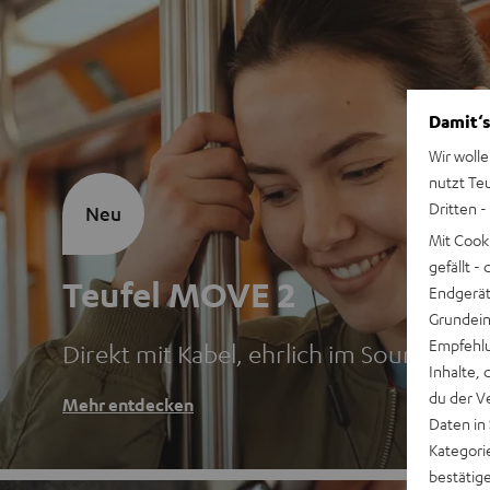
Damit‘s
Wir wolle
nutzt Te
Dritten -
Neu
Mit Cook
gefällt 
Teufel MOVE 2
Endgerät.
Grundeins
Empfehlu
Direkt mit Kabel, ehrlich im Sound
Inhalte, 
du der V
Mehr entdecken
Daten in
Kategori
bestätig