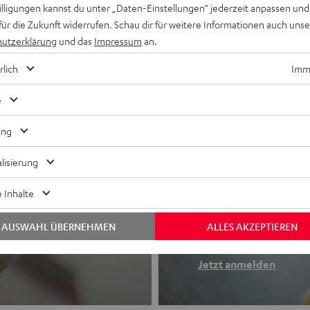
willigungen kannst du unter „Daten-Einstellungen“ jederzeit anpassen und
für die Zukunft widerrufen. Schau dir für weitere Informationen auch uns
utzerklärung
und das
Impressum
an.
rlich
Imme
e
ing
lisierung
Newslette
 Inhalte
Finde deinen So
AUSWAHL ÜBERNEHMEN
ALLES AKZEPTIEREN
etooth-Kopfhörer
Erhalte bis zu 4
Jetzt anmelden