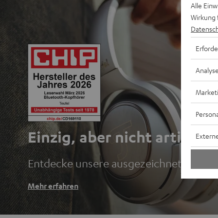
Alle Ein
Wirkung 
Datensch
Erforde
Analys
Market
Persona
Einzig, aber nicht artig.
Externe
Entdecke unsere ausgezeichneten Blu
Mehr erfahren