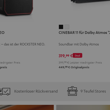
CINEBAR
CINEBAR
EO
CINEBAR 11 für Dolby Atmos "2
11
11
für
für
k – das ist der ROCKSTER NEO.
Soundbar mit Dolby Atmos
Dolby
Dolby
Atmos
Atmos
319,
€
99
Deal
"2.1-
"2.1-
iedrigster Preis
399,
99
€
Letzter niedrigster Preis
Set"
Set"
99
preis
449,
€
Originalpreis
Schwarz
Weiß
Kostenloser Rückversand
9 Teufel Stores