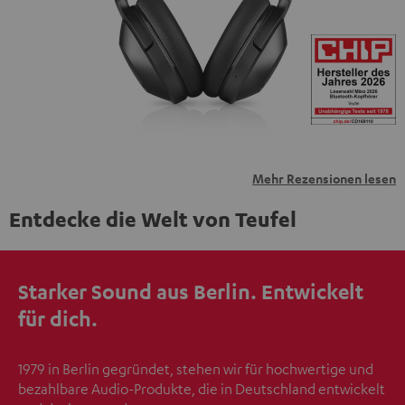
übermittelt werden.
Weitere Informationen sind in der
Datenschutzerklärung unter I zu finden
.
Mehr Rezensionen lesen
Entdecke die Welt von Teufel
Starker Sound aus Berlin. Entwickelt
für dich.
1979 in Berlin gegründet, stehen wir für hochwertige und
bezahlbare Audio-Produkte, die in Deutschland entwickelt