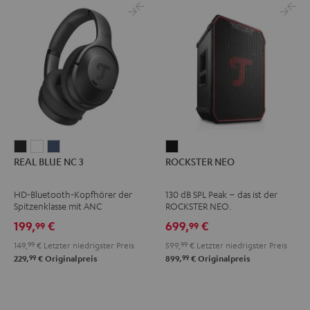
REAL
REAL
REAL
ROCKSTER
REAL BLUE NC 3
ROCKSTER NEO
BLUE
BLUE
BLUE
NEO
NC
NC
NC
Schwarz
HD-Bluetooth-Kopfhörer der
130 dB SPL Peak – das ist der
3
3
3
Spitzenklasse mit ANC
ROCKSTER NEO.
Night
Pearl
Steel
199,
€
699,
€
99
99
Black
White
Blue
149,
99
€
Letzter niedrigster Preis
599,
99
€
Letzter niedrigster Preis
99
99
229,
€
Originalpreis
899,
€
Originalpreis