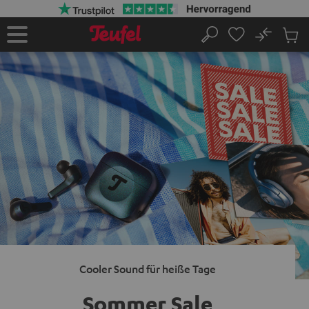
ZUM
NHALT
RINGEN
No
Abs
Startseite
Suche
Artike
im
Waren
Cooler Sound für heiße Tage
Sommer Sale