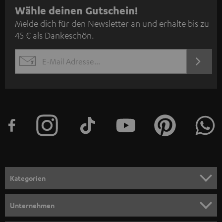
N
Wähle deinen Gutschein!
Melde dich für den Newsletter an und erhalte bis zu
e
45 € als Dankeschön.
w
s
JETZT
EMAIL
l
ANME
WIDGET
e
t
t
e
r
a
n
Kategorien
m
HEIMKINO
e
Unternehmen
l