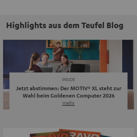
Highlights aus dem Teufel Blog
INSIDE
Jetzt abstimmen: Der MOTIV® XL steht zur
Wahl beim Goldenen Computer 2026
mehr
Unser portabler, aktiver HiFi-Streaming-Speaker
MOTIV® XL kandidiert bei der Leserwahl zum Goldenen
Computer 2026 in der Kategorie „Sound“. Das smarte
Streaming-System vereint hochwertige HiFi-Technik,