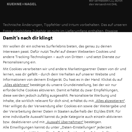
SPANIEN
UNSER MANAGEMENT
FANSHOP
NACHHALTIGKEIT
ITALIEN
NEUHEITEN
Technische Änderungen, Tippfehler und Irrtum vorbehalten. Das auf unseren
UNSERE WERTE
Fotos abgebildete Zubehör ist nicht im Lieferumfang enthalten. Etwaige
USA
Entsorgungsgebühren für Batterien sind im Preis inbegriffen.
Damit‘s nach dir klingt
BILDUNGSRABATT
Wir wollen dir ein sicheres Surferlebnis bieten, das genau zu deinen
©2026 Lautsprecher Teufel GmbH - All rights reserved.
WEITERE LÄNDER
Interessen passt. Dafür nutzt Teufel auf diesen Webseiten Cookies und
GESCHENKGUTSCHEIN
andere Tracking-Technologien – auch von Dritten - und setzt Dienste zur
Personalisierung ein.
Impressum
AGB
Datenschutz
Daten-Einstellungen
EU Data Act
BARRIEREFREIHEIT
Mit Cookies verarbeiten wir und andere Marketingpartner Daten von dir und
Vertrag widerrufen
lernen, was dir gefällt - durch dein Verhalten auf unserer Website und
Informationen von deinem Endgerät. Du hast es in der Hand: Klickst du auf
„Alles ablehnen“
bestätigst du unsere Grundeinstellung, bei der wir nur
erforderliche Cookies aktivieren. Damit erhältst du zwar Empfehlungen,
diese werden jedoch zufällig ausgewählt. Personalisierte Werbung und
Inhalte, die wirklich relevant für dich sind, erhältst du mit
„Alles akzeptieren“
.
Hier willigst du der Verwendung aller Cookies ein sowie der Weitergabe und
der Verarbeitung deiner Daten in Staaten außerhalb der EU/des EWR. Für
eine individuelle Auswahl kannst du jede Kategorie auch einzeln aktivieren
bzw. deaktivieren und mit
„Auswahl übernehmen“
bestätigen.
Alle Einwilligungen kannst du unter „Daten-Einstellungen“ jederzeit