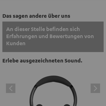
Das sagen andere über uns
An dieser Stelle befinden sich
Erfahrungen und Bewertungen von
Kunden
EINMALIG ZUSTIMMEN UND ANZEIGEN
Erlebe ausgezeichneten Sound.
Externe Inhalte immer anzeigen? In den Daten‑Einstellungen aktivieren
Trustpilot‑Bewertungen sind externe Inhalte. Der
externe Inhalt kann hier mit nur einem Klick angezeigt
werden. Mit dem Anklicken des Inhalts wird zugestimmt,
dass externe Inhalte angezeigt werden. Dabei können
personenbezogene Daten an Drittplattformen