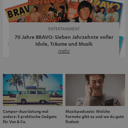
moderne Streaming-Funktionen und hohe Flexibilität in
einem einzigen Gerät – und zeigt, dass man für großen
Sound heute keine klassische HiFi-Anlage mehr braucht.
Du fragst dich, warum der MOTIV® XL deine […]
ENTERTAINMENT
70 Jahre BRAVO: Sieben Jahrzehnte voller
Idole, Träume und Musik
mehr
Wer in den 80ern, 90ern oder frühen 2000ern
aufgewachsen ist, kennt wahrscheinlich dieses Gefühl:
die BRAVO kaufen, durchblättern, Poster aufhängen. Seit
1956 begleitet das Magazin Jugendliche durch Rock und
Pop, kleine Schwärmereien und große Fragen. Zum 70.
Jubiläum werfen wir einen Blick zurück. Vom Filmheft zur
Jugendmarke: Wie die BRAVO ihren Ton fand Als die […]
Musikpodcasts: Welche
Camper-Ausrüstung mal
Formate gibt es und wo du gute
anders: 5 praktische Gadgets
findest
für Van & Co.