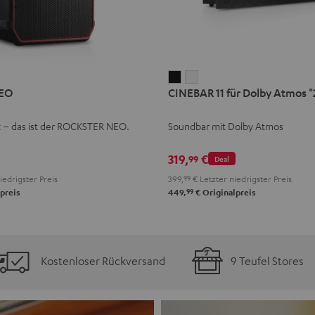
CINEBAR
CINEBAR
EO
CINEBAR 11 für Dolby Atmos "2
11
11
für
für
k – das ist der ROCKSTER NEO.
Soundbar mit Dolby Atmos
Dolby
Dolby
Atmos
Atmos
319,
€
99
Deal
"2.1-
"2.1-
iedrigster Preis
399,
99
€
Letzter niedrigster Preis
Set"
Set"
99
preis
449,
€
Originalpreis
Schwarz
Weiß
Kostenloser Rückversand
9 Teufel Stores