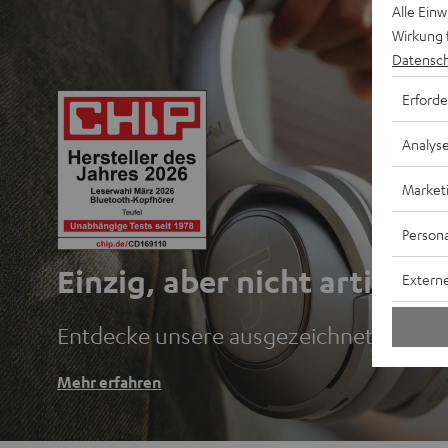
Alle Ein
Wirkung 
Datensch
Erforde
Analys
Market
Persona
Einzig, aber nicht artig.
Externe
Entdecke unsere ausgezeichneten Blu
Mehr erfahren