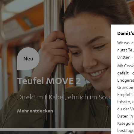
Damit‘s
Wir wolle
nutzt Te
Dritten -
Neu
Mit Cook
gefällt 
Teufel MOVE 2
Endgerät.
Grundeins
Empfehlu
Direkt mit Kabel, ehrlich im Sound
Inhalte, 
du der V
Mehr entdecken
Daten in
Kategori
bestätig