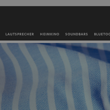
ZUM
NHALT
RINGEN
LAUTSPRECHER
HEIMKINO
SOUNDBARS
BLUETO
Startseite