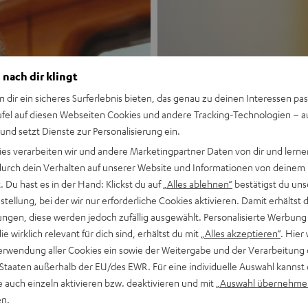
 nach dir klingt
n dir ein sicheres Surferlebnis bieten, das genau zu deinen Interessen pas
ufel auf diesen Webseiten Cookies und andere Tracking-Technologien – 
 und setzt Dienste zur Personalisierung ein.
Neu
ies verarbeiten wir und andere Marketingpartner Daten von dir und lernen
- durch dein Verhalten auf unserer Website und Informationen von deinem
MOTIV® GO
 Du hast es in der Hand: Klickst du auf
„Alles ablehnen“
bestätigst du uns
tellung, bei der wir nur erforderliche Cookies aktivieren. Damit erhältst 
ngen, diese werden jedoch zufällig ausgewählt. Personalisierte Werbung
Stil trifft Sound
die wirklich relevant für dich sind, erhältst du mit
„Alles akzeptieren“
. Hier 
erwendung aller Cookies ein sowie der Weitergabe und der Verarbeitung 
Mehr entdecken
 Staaten außerhalb der EU/des EWR. Für eine individuelle Auswahl kannst 
e auch einzeln aktivieren bzw. deaktivieren und mit
„Auswahl übernehme
en.