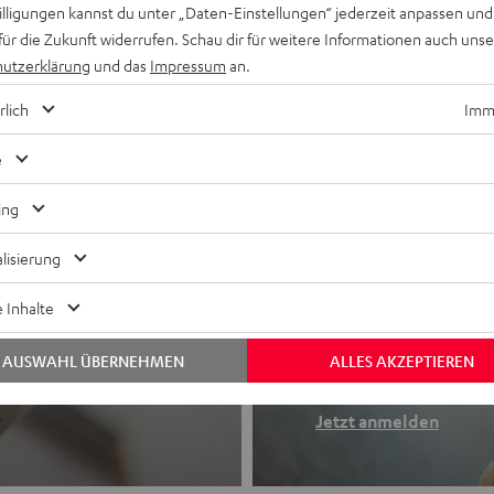
willigungen kannst du unter „Daten-Einstellungen“ jederzeit anpassen und
für die Zukunft widerrufen. Schau dir für weitere Informationen auch uns
utzerklärung
und das
Impressum
an.
rlich
Imme
e
ing
lisierung
Newslette
 Inhalte
Finde deinen So
AUSWAHL ÜBERNEHMEN
ALLES AKZEPTIEREN
etooth-Kopfhörer
Erhalte bis zu 4
Jetzt anmelden