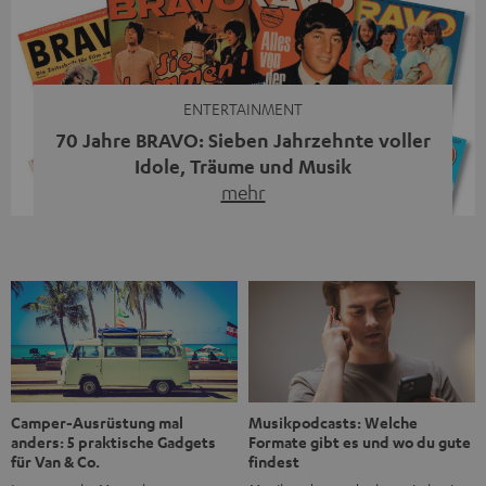
moderne Streaming-Funktionen und hohe Flexibilität in
einem einzigen Gerät – und zeigt, dass man für großen
Sound heute keine klassische HiFi-Anlage mehr braucht.
Du fragst dich, warum der MOTIV® XL deine […]
ENTERTAINMENT
70 Jahre BRAVO: Sieben Jahrzehnte voller
Idole, Träume und Musik
mehr
Wer in den 80ern, 90ern oder frühen 2000ern
aufgewachsen ist, kennt wahrscheinlich dieses Gefühl:
die BRAVO kaufen, durchblättern, Poster aufhängen. Seit
1956 begleitet das Magazin Jugendliche durch Rock und
Pop, kleine Schwärmereien und große Fragen. Zum 70.
Jubiläum werfen wir einen Blick zurück. Vom Filmheft zur
Jugendmarke: Wie die BRAVO ihren Ton fand Als die […]
Musikpodcasts: Welche
Camper-Ausrüstung mal
Formate gibt es und wo du gute
anders: 5 praktische Gadgets
findest
für Van & Co.