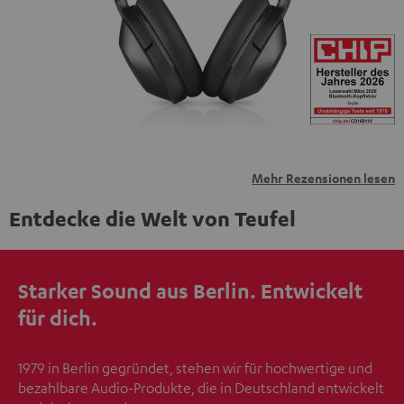
übermittelt werden.
Weitere Informationen sind in der
Datenschutzerklärung unter I zu finden
.
Mehr Rezensionen lesen
Entdecke die Welt von Teufel
Starker Sound aus Berlin. Entwickelt
für dich.
1979 in Berlin gegründet, stehen wir für hochwertige und
bezahlbare Audio-Produkte, die in Deutschland entwickelt