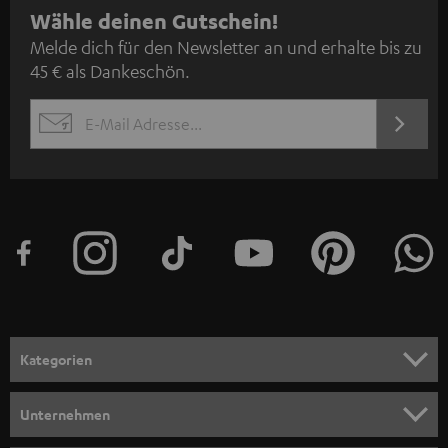
N
Wähle deinen Gutschein!
Melde dich für den Newsletter an und erhalte bis zu
e
45 € als Dankeschön.
w
s
JETZT
EMAIL
l
ANME
WIDGET
e
t
t
e
r
a
n
Kategorien
m
HEIMKINO
e
Unternehmen
l