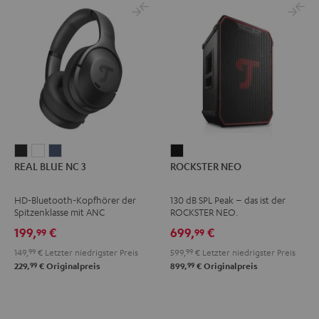
REAL
REAL
REAL
ROCKSTER
REAL BLUE NC 3
ROCKSTER NEO
BLUE
BLUE
BLUE
NEO
NC
NC
NC
Schwarz
HD-Bluetooth-Kopfhörer der
130 dB SPL Peak – das ist der
3
3
3
Spitzenklasse mit ANC
ROCKSTER NEO.
Night
Pearl
Steel
199,
€
699,
€
99
99
Black
White
Blue
149,
99
€
Letzter niedrigster Preis
599,
99
€
Letzter niedrigster Preis
99
99
229,
€
Originalpreis
899,
€
Originalpreis