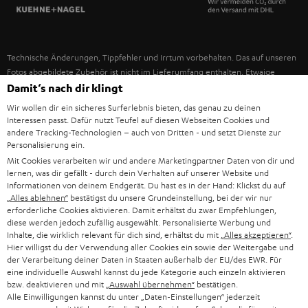
SPANIEN
UNSER MANAGEMENT
FANSHOP
NACHHALTIGKEIT
ITALIEN
NEUHEITEN
Technische Änderungen, Tippfehler und Irrtum vorbehalten. Das auf unseren
UNSERE WERTE
Fotos abgebildete Zubehör ist nicht im Lieferumfang enthalten. Etwaige
USA
Entsorgungsgebühren für Batterien sind im Preis inbegriffen.
Damit‘s nach dir klingt
BILDUNGSRABATT
Wir wollen dir ein sicheres Surferlebnis bieten, das genau zu deinen
©2026 Lautsprecher Teufel GmbH - All rights reserved.
WEITERE LÄNDER
Interessen passt. Dafür nutzt Teufel auf diesen Webseiten Cookies und
GESCHENKGUTSCHEIN
andere Tracking-Technologien – auch von Dritten - und setzt Dienste zur
Personalisierung ein.
Impressum
AGB
Datenschutz
Daten-Einstellungen
EU Data Act
BARRIEREFREIHEIT
Mit Cookies verarbeiten wir und andere Marketingpartner Daten von dir und
Vertrag widerrufen
lernen, was dir gefällt - durch dein Verhalten auf unserer Website und
Informationen von deinem Endgerät. Du hast es in der Hand: Klickst du auf
„Alles ablehnen“
bestätigst du unsere Grundeinstellung, bei der wir nur
erforderliche Cookies aktivieren. Damit erhältst du zwar Empfehlungen,
diese werden jedoch zufällig ausgewählt. Personalisierte Werbung und
Inhalte, die wirklich relevant für dich sind, erhältst du mit
„Alles akzeptieren“
.
Hier willigst du der Verwendung aller Cookies ein sowie der Weitergabe und
der Verarbeitung deiner Daten in Staaten außerhalb der EU/des EWR. Für
eine individuelle Auswahl kannst du jede Kategorie auch einzeln aktivieren
bzw. deaktivieren und mit
„Auswahl übernehmen“
bestätigen.
Alle Einwilligungen kannst du unter „Daten-Einstellungen“ jederzeit