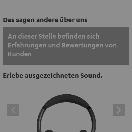
Das sagen andere über uns
An dieser Stelle befinden sich
Erfahrungen und Bewertungen von
Kunden
EINMALIG ZUSTIMMEN UND ANZEIGEN
Erlebe ausgezeichneten Sound.
Externe Inhalte immer anzeigen? In den Daten‑Einstellungen aktivieren
Trustpilot‑Bewertungen sind externe Inhalte. Der
externe Inhalt kann hier mit nur einem Klick angezeigt
werden. Mit dem Anklicken des Inhalts wird zugestimmt,
dass externe Inhalte angezeigt werden. Dabei können
personenbezogene Daten an Drittplattformen