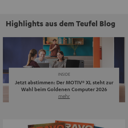
Highlights aus dem Teufel Blog
INSIDE
Jetzt abstimmen: Der MOTIV® XL steht zur
Wahl beim Goldenen Computer 2026
mehr
Unser portabler, aktiver HiFi-Streaming-Speaker
MOTIV® XL kandidiert bei der Leserwahl zum Goldenen
Computer 2026 in der Kategorie „Sound“. Das smarte
Streaming-System vereint hochwertige HiFi-Technik,