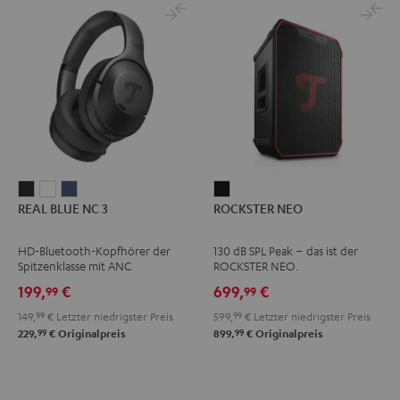
REAL
REAL
REAL
ROCKSTER
REAL BLUE NC 3
ROCKSTER NEO
BLUE
BLUE
BLUE
NEO
NC
NC
NC
Schwarz
HD-Bluetooth-Kopfhörer der
130 dB SPL Peak – das ist der
3
3
3
Spitzenklasse mit ANC
ROCKSTER NEO.
Night
Pearl
Steel
199,
€
699,
€
99
99
Black
White
Blue
149,
99
€
Letzter niedrigster Preis
599,
99
€
Letzter niedrigster Preis
99
99
229,
€
Originalpreis
899,
€
Originalpreis