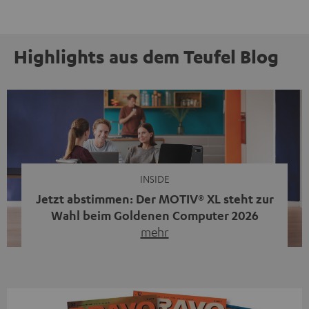
Highlights aus dem Teufel Blog
INSIDE
Jetzt abstimmen: Der MOTIV® XL steht zur
Wahl beim Goldenen Computer 2026
mehr
Unser portabler, aktiver HiFi-Streaming-Speaker
MOTIV® XL kandidiert bei der Leserwahl zum Goldenen
Computer 2026 in der Kategorie „Sound“. Das smarte
Streaming-System vereint hochwertige HiFi-Technik,