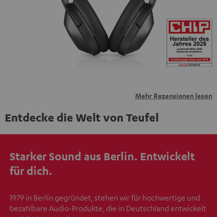
übermittelt werden.
Weitere Informationen sind in der
Datenschutzerklärung unter I zu finden
.
Mehr Rezensionen lesen
Entdecke die Welt von Teufel
Starker Sound aus Berlin. Entwickelt
für dich.
1979 in Berlin gegründet, stehen wir für hochwertige und
bezahlbare Audio-Produkte, die in Deutschland entwickelt