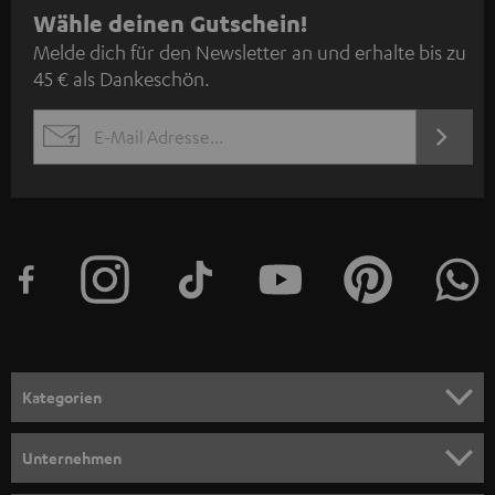
N
Wähle deinen Gutschein!
Melde dich für den Newsletter an und erhalte bis zu
e
45 € als Dankeschön.
w
s
JETZT
EMAIL
l
ANME
WIDGET
e
t
t
e
r
a
n
Kategorien
m
HEIMKINO
e
Unternehmen
l