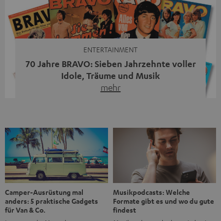
moderne Streaming-Funktionen und hohe Flexibilität in
einem einzigen Gerät – und zeigt, dass man für großen
Sound heute keine klassische HiFi-Anlage mehr braucht.
Du fragst dich, warum der MOTIV® XL deine […]
ENTERTAINMENT
70 Jahre BRAVO: Sieben Jahrzehnte voller
Idole, Träume und Musik
mehr
Wer in den 80ern, 90ern oder frühen 2000ern
aufgewachsen ist, kennt wahrscheinlich dieses Gefühl:
die BRAVO kaufen, durchblättern, Poster aufhängen. Seit
1956 begleitet das Magazin Jugendliche durch Rock und
Pop, kleine Schwärmereien und große Fragen. Zum 70.
Jubiläum werfen wir einen Blick zurück. Vom Filmheft zur
Jugendmarke: Wie die BRAVO ihren Ton fand Als die […]
Musikpodcasts: Welche
Camper-Ausrüstung mal
Formate gibt es und wo du gute
anders: 5 praktische Gadgets
findest
für Van & Co.