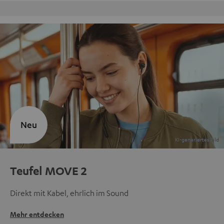
nloser Rückversand
9 Teufel 
Neu
Teufel MOVE 2
Direkt mit Kabel, ehrlich im Sound
Mehr entdecken