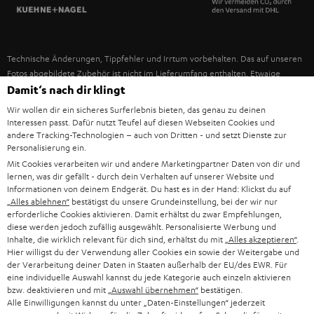
SPANIEN
UNSER MANAGEMENT
FANSHOP
NACHHALTIGKEIT
ITALIEN
NEUHEITEN
Technische Änderungen, Tippfehler und Irrtum vorbehalten. Das auf unseren
UNSERE WERTE
Fotos abgebildete Zubehör ist nicht im Lieferumfang enthalten. Etwaige
USA
Entsorgungsgebühren für Batterien sind im Preis inbegriffen.
Damit‘s nach dir klingt
BILDUNGSRABATT
Wir wollen dir ein sicheres Surferlebnis bieten, das genau zu deinen
©2026 Lautsprecher Teufel GmbH - All rights reserved.
WEITERE LÄNDER
Interessen passt. Dafür nutzt Teufel auf diesen Webseiten Cookies und
GESCHENKGUTSCHEIN
andere Tracking-Technologien – auch von Dritten - und setzt Dienste zur
Personalisierung ein.
Impressum
AGB
Datenschutz
Daten-Einstellungen
EU Data Act
BARRIEREFREIHEIT
Mit Cookies verarbeiten wir und andere Marketingpartner Daten von dir und
Vertrag widerrufen
lernen, was dir gefällt - durch dein Verhalten auf unserer Website und
Informationen von deinem Endgerät. Du hast es in der Hand: Klickst du auf
„Alles ablehnen“
bestätigst du unsere Grundeinstellung, bei der wir nur
erforderliche Cookies aktivieren. Damit erhältst du zwar Empfehlungen,
diese werden jedoch zufällig ausgewählt. Personalisierte Werbung und
Inhalte, die wirklich relevant für dich sind, erhältst du mit
„Alles akzeptieren“
.
Hier willigst du der Verwendung aller Cookies ein sowie der Weitergabe und
der Verarbeitung deiner Daten in Staaten außerhalb der EU/des EWR. Für
eine individuelle Auswahl kannst du jede Kategorie auch einzeln aktivieren
bzw. deaktivieren und mit
„Auswahl übernehmen“
bestätigen.
Alle Einwilligungen kannst du unter „Daten-Einstellungen“ jederzeit