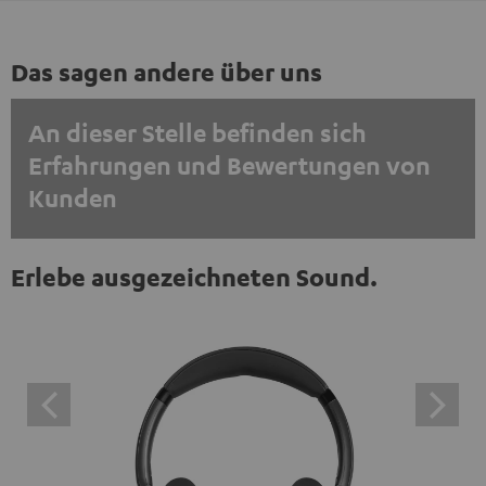
Das sagen andere über uns
An dieser Stelle befinden sich
Erfahrungen und Bewertungen von
Kunden
EINMALIG ZUSTIMMEN UND ANZEIGEN
Erlebe ausgezeichneten Sound.
Externe Inhalte immer anzeigen? In den Daten‑Einstellungen aktivieren
Trustpilot‑Bewertungen sind externe Inhalte. Der
externe Inhalt kann hier mit nur einem Klick angezeigt
werden. Mit dem Anklicken des Inhalts wird zugestimmt,
dass externe Inhalte angezeigt werden. Dabei können
personenbezogene Daten an Drittplattformen