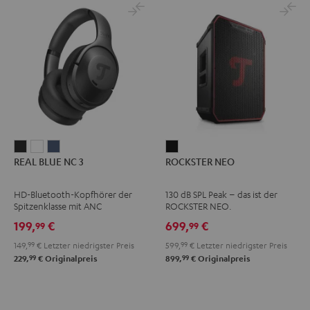
REAL
REAL
REAL
ROCKSTER
REAL BLUE NC 3
ROCKSTER NEO
BLUE
BLUE
BLUE
NEO
NC
NC
NC
Schwarz
HD-Bluetooth-Kopfhörer der
130 dB SPL Peak – das ist der
3
3
3
Spitzenklasse mit ANC
ROCKSTER NEO.
Night
Pearl
Steel
199,
€
699,
€
99
99
Black
White
Blue
149,
99
€
Letzter niedrigster Preis
599,
99
€
Letzter niedrigster Preis
99
99
229,
€
Originalpreis
899,
€
Originalpreis