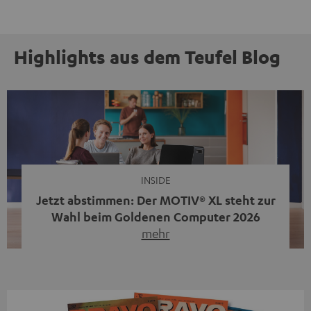
Highlights aus dem Teufel Blog
INSIDE
Jetzt abstimmen: Der MOTIV® XL steht zur
Wahl beim Goldenen Computer 2026
mehr
Unser portabler, aktiver HiFi-Streaming-Speaker
MOTIV® XL kandidiert bei der Leserwahl zum Goldenen
Computer 2026 in der Kategorie „Sound“. Das smarte
Streaming-System vereint hochwertige HiFi-Technik,