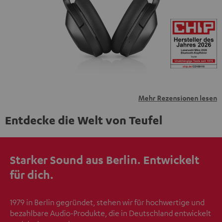
übermittelt werden.
Weitere Informationen sind in der
Datenschutzerklärung unter I zu finden
.
Mehr Rezensionen lesen
Entdecke die Welt von Teufel
Starker Sound aus Berlin. Entwickelt
für dich.
1979 in Berlin gegründet, stehen wir für hochwertige und
bezahlbare Audio-Produkte, die in Deutschland entwickelt