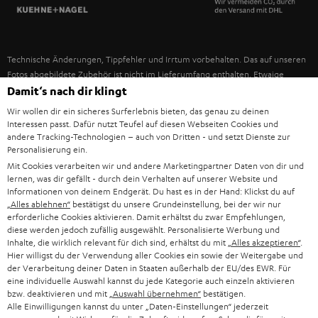
SPANIEN
UNSER MANAGEMENT
FANSHOP
NACHHALTIGKEIT
ITALIEN
NEUHEITEN
Technische Änderungen, Tippfehler und Irrtum vorbehalten. Das auf unseren
UNSERE WERTE
Fotos abgebildete Zubehör ist nicht im Lieferumfang enthalten. Etwaige
USA
Entsorgungsgebühren für Batterien sind im Preis inbegriffen.
Damit‘s nach dir klingt
BILDUNGSRABATT
Wir wollen dir ein sicheres Surferlebnis bieten, das genau zu deinen
©2026 Lautsprecher Teufel GmbH - All rights reserved.
WEITERE LÄNDER
Interessen passt. Dafür nutzt Teufel auf diesen Webseiten Cookies und
GESCHENKGUTSCHEIN
andere Tracking-Technologien – auch von Dritten - und setzt Dienste zur
Personalisierung ein.
Impressum
AGB
Datenschutz
Daten-Einstellungen
EU Data Act
BARRIEREFREIHEIT
Mit Cookies verarbeiten wir und andere Marketingpartner Daten von dir und
Vertrag widerrufen
lernen, was dir gefällt - durch dein Verhalten auf unserer Website und
Informationen von deinem Endgerät. Du hast es in der Hand: Klickst du auf
„Alles ablehnen“
bestätigst du unsere Grundeinstellung, bei der wir nur
erforderliche Cookies aktivieren. Damit erhältst du zwar Empfehlungen,
diese werden jedoch zufällig ausgewählt. Personalisierte Werbung und
Inhalte, die wirklich relevant für dich sind, erhältst du mit
„Alles akzeptieren“
.
Hier willigst du der Verwendung aller Cookies ein sowie der Weitergabe und
der Verarbeitung deiner Daten in Staaten außerhalb der EU/des EWR. Für
eine individuelle Auswahl kannst du jede Kategorie auch einzeln aktivieren
bzw. deaktivieren und mit
„Auswahl übernehmen“
bestätigen.
Alle Einwilligungen kannst du unter „Daten-Einstellungen“ jederzeit