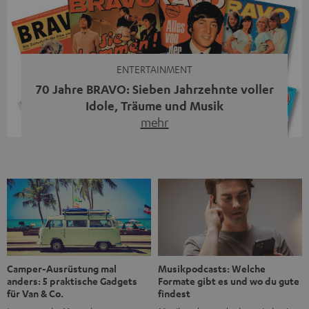
moderne Streaming-Funktionen und hohe Flexibilität in
einem einzigen Gerät – und zeigt, dass man für großen
Sound heute keine klassische HiFi-Anlage mehr braucht.
Du fragst dich, warum der MOTIV® XL deine […]
ENTERTAINMENT
70 Jahre BRAVO: Sieben Jahrzehnte voller
Idole, Träume und Musik
mehr
Wer in den 80ern, 90ern oder frühen 2000ern
aufgewachsen ist, kennt wahrscheinlich dieses Gefühl:
die BRAVO kaufen, durchblättern, Poster aufhängen. Seit
1956 begleitet das Magazin Jugendliche durch Rock und
Pop, kleine Schwärmereien und große Fragen. Zum 70.
Jubiläum werfen wir einen Blick zurück. Vom Filmheft zur
Jugendmarke: Wie die BRAVO ihren Ton fand Als die […]
Musikpodcasts: Welche
Camper-Ausrüstung mal
Formate gibt es und wo du gute
anders: 5 praktische Gadgets
findest
für Van & Co.