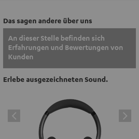
Das sagen andere über uns
An dieser Stelle befinden sich
Erfahrungen und Bewertungen von
Kunden
EINMALIG ZUSTIMMEN UND ANZEIGEN
Erlebe ausgezeichneten Sound.
Externe Inhalte immer anzeigen? In den Daten‑Einstellungen aktivieren
Trustpilot‑Bewertungen sind externe Inhalte. Der
externe Inhalt kann hier mit nur einem Klick angezeigt
werden. Mit dem Anklicken des Inhalts wird zugestimmt,
dass externe Inhalte angezeigt werden. Dabei können
personenbezogene Daten an Drittplattformen