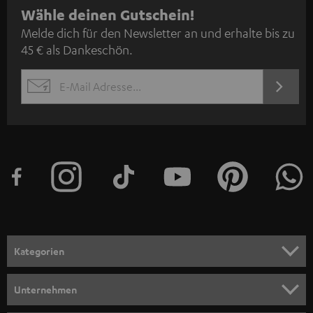
N
Wähle deinen Gutschein!
Melde dich für den Newsletter an und erhalte bis zu
e
45 € als Dankeschön.
w
s
JETZT
EMAIL
l
ANME
WIDGET
e
t
t
e
r
a
n
Kategorien
m
HEIMKINO
e
Unternehmen
l