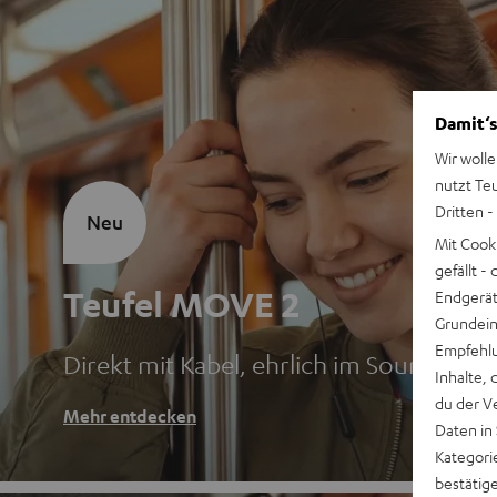
Damit‘s
Wir wolle
nutzt Te
Dritten -
Neu
Mit Cook
gefällt 
Teufel MOVE 2
Endgerät.
Grundeins
Empfehlu
Direkt mit Kabel, ehrlich im Sound
Inhalte, 
du der V
Mehr entdecken
Daten in
Kategori
bestätig