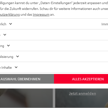
willigungen kannst du unter „Daten-Einstellungen“ jederzeit anpassen und
für die Zukunft widerrufen. Schau dir für weitere Informationen auch uns
utzerklärung
und das
Impressum
an.
rlich
Imme
e
ing
lisierung
Newslette
 Inhalte
Finde deinen So
AUSWAHL ÜBERNEHMEN
ALLES AKZEPTIEREN
etooth-Kopfhörer
Erhalte bis zu 4
Jetzt anmelden