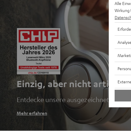
Alle Ein
Wirkung 
Datensch
Erforde
Analys
Market
Persona
Einzig, aber nicht artig.
Externe
Entdecke unsere ausgezeichneten Blu
Mehr erfahren