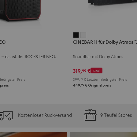
CINEBAR
CINEBAR
EO
CINEBAR 11 für Dolby Atmos "2
11
11
für
für
k – das ist der ROCKSTER NEO.
Soundbar mit Dolby Atmos
Dolby
Dolby
Atmos
Atmos
319,
€
99
Deal
"2.1-
"2.1-
iedrigster Preis
399,
99
€
Letzter niedrigster Preis
Set"
Set"
99
preis
449,
€
Originalpreis
Schwarz
Weiß
Kostenloser Rückversand
9 Teufel Stores