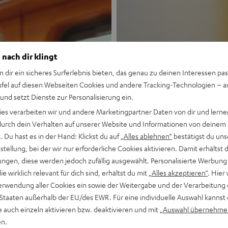
 nach dir klingt
n dir ein sicheres Surferlebnis bieten, das genau zu deinen Interessen pas
ufel auf diesen Webseiten Cookies und andere Tracking-Technologien – 
 und setzt Dienste zur Personalisierung ein.
Neu
ies verarbeiten wir und andere Marketingpartner Daten von dir und lernen
- durch dein Verhalten auf unserer Website und Informationen von deinem
MOTIV® GO
 Du hast es in der Hand: Klickst du auf
„Alles ablehnen“
bestätigst du uns
tellung, bei der wir nur erforderliche Cookies aktivieren. Damit erhältst 
ngen, diese werden jedoch zufällig ausgewählt. Personalisierte Werbung
Stil trifft Sound
die wirklich relevant für dich sind, erhältst du mit
„Alles akzeptieren“
. Hier 
erwendung aller Cookies ein sowie der Weitergabe und der Verarbeitung 
Mehr entdecken
 Staaten außerhalb der EU/des EWR. Für eine individuelle Auswahl kannst 
e auch einzeln aktivieren bzw. deaktivieren und mit
„Auswahl übernehme
en.