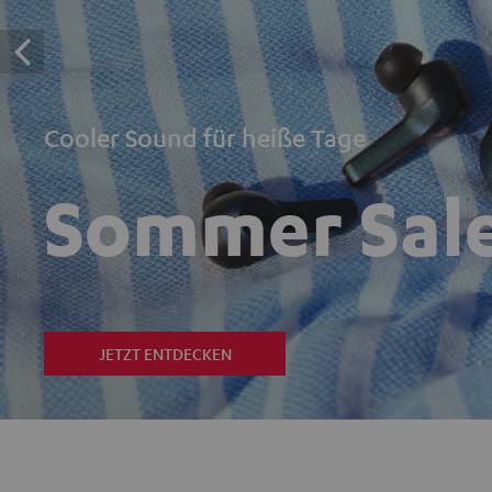
Cooler Sound für heiße Tage
Sommer Sal
JETZT ENTDECKEN