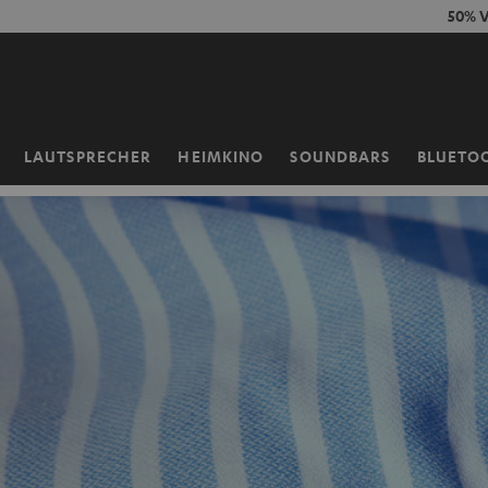
ZUM
50% V
NHALT
RINGEN
LAUTSPRECHER
HEIMKINO
SOUNDBARS
BLUETO
Startseite