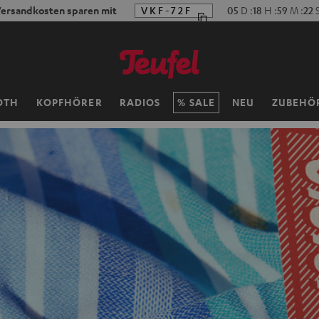
ersandkosten sparen mit
VKF-72F
05
D
:
18
H
:
59
M
:
20
OTH
KOPFHÖRER
RADIOS
SALE
NEU
ZUBEHÖ