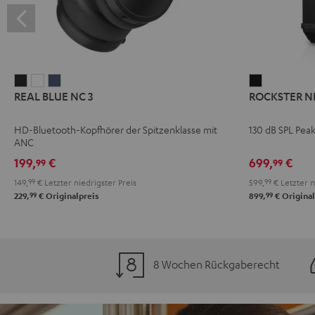
REAL
REAL
REAL
ROCKSTER
REAL BLUE NC 3
ROCKSTER N
BLUE
BLUE
BLUE
NEO
NC
NC
NC
Schwarz
HD-Bluetooth-Kopfhörer der Spitzenklasse mit
130 dB SPL Pea
3
3
3
ANC
Night
Pearl
Steel
199,
€
699,
€
99
99
Black
White
Blue
149,
99
€
Letzter niedrigster Preis
599,
99
€
Letzter n
99
99
229,
€
Originalpreis
899,
€
Original
8 Wochen Rückgaberecht