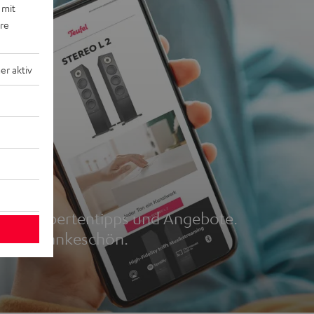
 mit
ere
r aktiv
r
und, Expertentipps und Angebote.
5 € als Dankeschön.