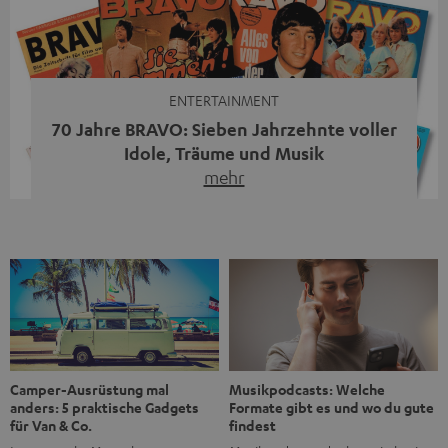
moderne Streaming-Funktionen und hohe Flexibilität in
einem einzigen Gerät – und zeigt, dass man für großen
Sound heute keine klassische HiFi-Anlage mehr braucht.
Du fragst dich, warum der MOTIV® XL deine […]
ENTERTAINMENT
70 Jahre BRAVO: Sieben Jahrzehnte voller
Idole, Träume und Musik
mehr
Wer in den 80ern, 90ern oder frühen 2000ern
aufgewachsen ist, kennt wahrscheinlich dieses Gefühl:
die BRAVO kaufen, durchblättern, Poster aufhängen. Seit
1956 begleitet das Magazin Jugendliche durch Rock und
Pop, kleine Schwärmereien und große Fragen. Zum 70.
Jubiläum werfen wir einen Blick zurück. Vom Filmheft zur
Jugendmarke: Wie die BRAVO ihren Ton fand Als die […]
Musikpodcasts: Welche
Camper-Ausrüstung mal
Formate gibt es und wo du gute
anders: 5 praktische Gadgets
findest
für Van & Co.