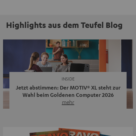
Highlights aus dem Teufel Blog
INSIDE
Jetzt abstimmen: Der MOTIV® XL steht zur
Wahl beim Goldenen Computer 2026
mehr
Unser portabler, aktiver HiFi-Streaming-Speaker
MOTIV® XL kandidiert bei der Leserwahl zum Goldenen
Computer 2026 in der Kategorie „Sound“. Das smarte
Streaming-System vereint hochwertige HiFi-Technik,