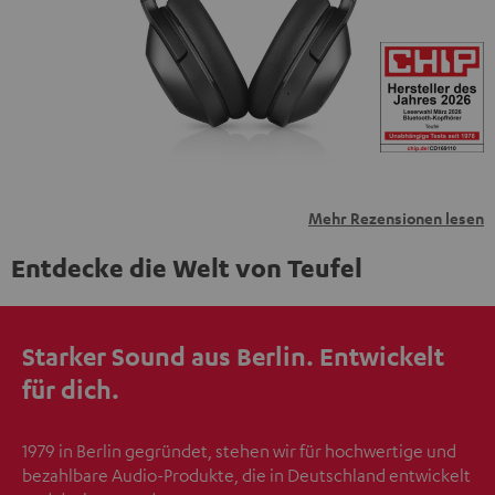
übermittelt werden.
Weitere Informationen sind in der
Datenschutzerklärung unter I zu finden
.
Mehr Rezensionen lesen
Entdecke die Welt von Teufel
Starker Sound aus Berlin. Entwickelt
für dich.
1979 in Berlin gegründet, stehen wir für hochwertige und
bezahlbare Audio-Produkte, die in Deutschland entwickelt