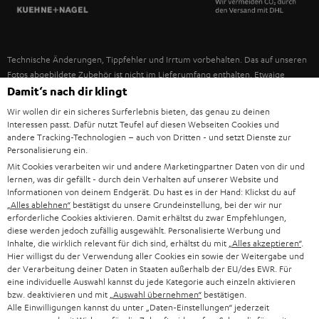
SPANIEN
UNSER MANAGEMENT
FANSHOP
NACHHALTIGKEIT
ITALIEN
NEUHEITEN
Technische Änderungen, Tippfehler und Irrtum vorbehalten. Das auf unseren
UNSERE WERTE
Fotos abgebildete Zubehör ist nicht im Lieferumfang enthalten. Etwaige
USA
Entsorgungsgebühren für Batterien sind im Preis inbegriffen.
Damit‘s nach dir klingt
BILDUNGSRABATT
Wir wollen dir ein sicheres Surferlebnis bieten, das genau zu deinen
©2026 Lautsprecher Teufel GmbH - All rights reserved.
WEITERE LÄNDER
Interessen passt. Dafür nutzt Teufel auf diesen Webseiten Cookies und
GESCHENKGUTSCHEIN
andere Tracking-Technologien – auch von Dritten - und setzt Dienste zur
Personalisierung ein.
Impressum
AGB
Datenschutz
Daten-Einstellungen
EU Data Act
BARRIEREFREIHEIT
Mit Cookies verarbeiten wir und andere Marketingpartner Daten von dir und
Vertrag widerrufen
lernen, was dir gefällt - durch dein Verhalten auf unserer Website und
Informationen von deinem Endgerät. Du hast es in der Hand: Klickst du auf
„Alles ablehnen“
bestätigst du unsere Grundeinstellung, bei der wir nur
erforderliche Cookies aktivieren. Damit erhältst du zwar Empfehlungen,
diese werden jedoch zufällig ausgewählt. Personalisierte Werbung und
Inhalte, die wirklich relevant für dich sind, erhältst du mit
„Alles akzeptieren“
.
Hier willigst du der Verwendung aller Cookies ein sowie der Weitergabe und
der Verarbeitung deiner Daten in Staaten außerhalb der EU/des EWR. Für
eine individuelle Auswahl kannst du jede Kategorie auch einzeln aktivieren
bzw. deaktivieren und mit
„Auswahl übernehmen“
bestätigen.
Alle Einwilligungen kannst du unter „Daten-Einstellungen“ jederzeit