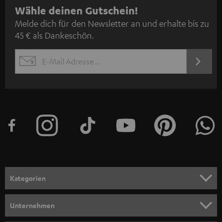
N
Wähle deinen Gutschein!
Melde dich für den Newsletter an und erhalte bis zu
e
45 € als Dankeschön.
w
s
JETZT
EMAIL
l
ANME
WIDGET
e
t
t
e
r
a
n
Kategorien
m
HEIMKINO
e
Unternehmen
l