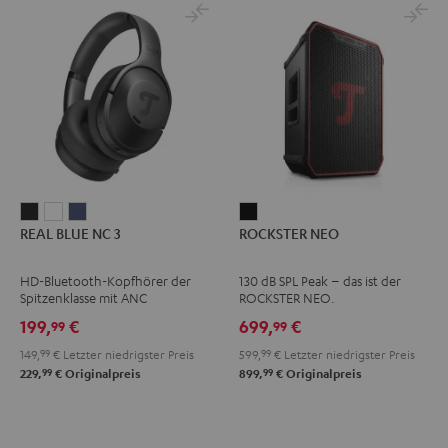
REAL
REAL
REAL
ROCKSTER
REAL BLUE NC 3
ROCKSTER NEO
BLUE
BLUE
BLUE
NEO
NC
NC
NC
Schwarz
HD-Bluetooth-Kopfhörer der
130 dB SPL Peak – das ist der
3
3
3
Spitzenklasse mit ANC
ROCKSTER NEO.
Night
Pearl
Steel
199,
€
699,
€
99
99
Black
White
Blue
149,
99
€
Letzter niedrigster Preis
599,
99
€
Letzter niedrigster Preis
99
99
229,
€
Originalpreis
899,
€
Originalpreis