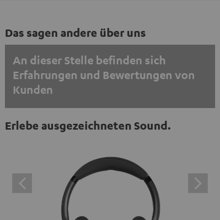
Das sagen andere über uns
An dieser Stelle befinden sich
Erfahrungen und Bewertungen von
Kunden
EINMALIG ZUSTIMMEN UND ANZEIGEN
Erlebe ausgezeichneten Sound.
Externe Inhalte immer anzeigen? In den Daten‑Einstellungen aktivieren
Trustpilot‑Bewertungen sind externe Inhalte. Der
externe Inhalt kann hier mit nur einem Klick angezeigt
werden. Mit dem Anklicken des Inhalts wird zugestimmt,
dass externe Inhalte angezeigt werden. Dabei können
personenbezogene Daten an Drittplattformen