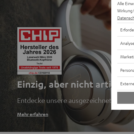
Alle Ein
Wirkung 
Datensch
Erforde
Analys
Market
Persona
Einzig, aber nicht artig.
Externe
Entdecke unsere ausgezeichneten Blu
Mehr erfahren