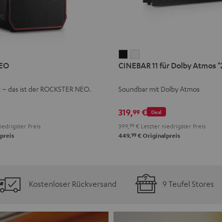
CINEBAR
CINEBAR
EO
CINEBAR 11 für Dolby Atmos "2
11
11
für
für
k – das ist der ROCKSTER NEO.
Soundbar mit Dolby Atmos
Dolby
Dolby
Atmos
Atmos
319,
€
99
Deal
"2.1-
"2.1-
iedrigster Preis
399,
99
€
Letzter niedrigster Preis
Set"
Set"
99
preis
449,
€
Originalpreis
Schwarz
Weiß
Kostenloser Rückversand
9 Teufel Stores