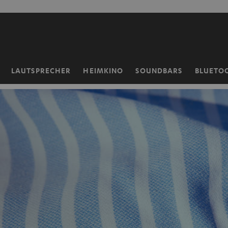
ZUM
NHALT
RINGEN
LAUTSPRECHER
HEIMKINO
SOUNDBARS
BLUETO
Startseite