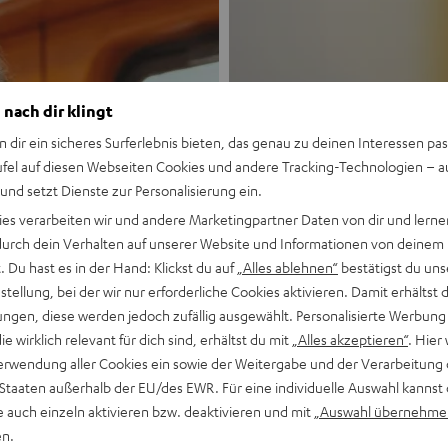
 nach dir klingt
n dir ein sicheres Surferlebnis bieten, das genau zu deinen Interessen pas
ufel auf diesen Webseiten Cookies und andere Tracking-Technologien – 
 und setzt Dienste zur Personalisierung ein.
Neu
ies verarbeiten wir und andere Marketingpartner Daten von dir und lernen
- durch dein Verhalten auf unserer Website und Informationen von deinem
MOTIV® GO
 Du hast es in der Hand: Klickst du auf
„Alles ablehnen“
bestätigst du uns
tellung, bei der wir nur erforderliche Cookies aktivieren. Damit erhältst 
ngen, diese werden jedoch zufällig ausgewählt. Personalisierte Werbung
Stil trifft Sound
die wirklich relevant für dich sind, erhältst du mit
„Alles akzeptieren“
. Hier 
erwendung aller Cookies ein sowie der Weitergabe und der Verarbeitung 
Mehr entdecken
 Staaten außerhalb der EU/des EWR. Für eine individuelle Auswahl kannst 
e auch einzeln aktivieren bzw. deaktivieren und mit
„Auswahl übernehme
en.