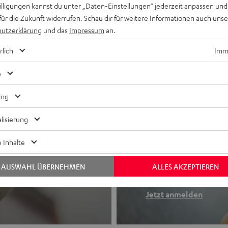
willigungen kannst du unter „Daten-Einstellungen“ jederzeit anpassen und
für die Zukunft widerrufen. Schau dir für weitere Informationen auch uns
utzerklärung
und das
Impressum
an.
rlich
Imme
e
ing
lisierung
Newslette
 Inhalte
Finde deinen So
AUSWAHL ÜBERNEHMEN
ALLES AKZEPTIEREN
etooth-Kopfhörer
Erhalte bis zu 4
Jetzt anmelden