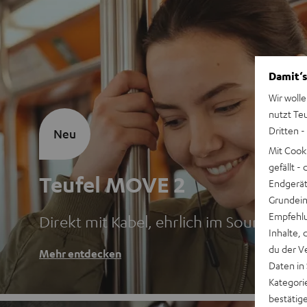
Damit‘s
Wir wolle
nutzt Te
Dritten -
Neu
Mit Cook
gefällt 
Teufel MOVE 2
Endgerät.
Grundeins
Empfehlu
Direkt mit Kabel, ehrlich im Sound
Inhalte, 
du der V
Mehr entdecken
Daten in
Kategori
bestätig