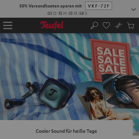
ZUM
NHALT
RINGEN
No
Abs
Startseite
Suche
Artike
im
Waren
Cooler Sound für heiße Tage