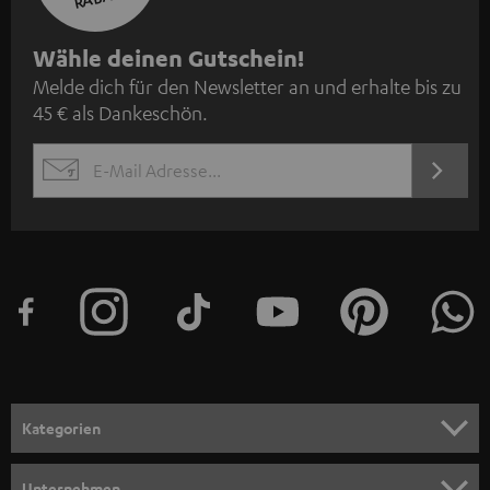
N
Wähle deinen Gutschein!
Melde dich für den Newsletter an und erhalte bis zu
e
45 € als Dankeschön.
w
s
JETZT
EMAIL
l
ANME
WIDGET
e
t
t
e
r
a
n
Kategorien
m
HEIMKINO
e
Unternehmen