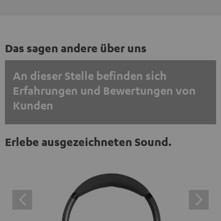
Das sagen andere über uns
An dieser Stelle befinden sich
Erfahrungen und Bewertungen von
Kunden
EINMALIG ZUSTIMMEN UND ANZEIGEN
Erlebe ausgezeichneten Sound.
Externe Inhalte immer anzeigen? In den Daten‑Einstellungen aktivieren
Trustpilot‑Bewertungen sind externe Inhalte. Der
externe Inhalt kann hier mit nur einem Klick angezeigt
werden. Mit dem Anklicken des Inhalts wird zugestimmt,
dass externe Inhalte angezeigt werden. Dabei können