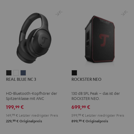
REAL
REAL
REAL
ROCKSTER
REAL BLUE NC 3
ROCKSTER NEO
BLUE
BLUE
BLUE
NEO
NC
NC
NC
Schwarz
HD-Bluetooth-Kopfhörer der
130 dB SPL Peak – das ist der
3
3
3
Spitzenklasse mit ANC
ROCKSTER NEO.
Night
Pearl
Steel
199,
€
699,
€
99
99
Black
White
Blue
149,
99
€
Letzter niedrigster Preis
599,
99
€
Letzter niedrigster Preis
99
99
229,
€
Originalpreis
899,
€
Originalpreis