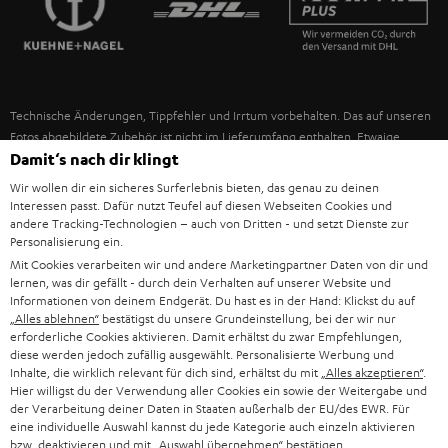
IN-EAR-KOPFHÖRER
SPANIEN
UNSER MANAGEMENT
FANSHOP
NACHHALTIGKEIT
ITALIEN
NEUHEITEN
Technische Änderungen, Tippfehler und Irrtum vorbehalten. Das auf unseren
UNSERE WERTE
Fotos abgebildete Zubehör ist nicht im Lieferumfang enthalten. Etwaige
USA
Entsorgungsgebühren für Batterien sind im Preis inbegriffen.
Damit‘s nach dir klingt
BILDUNGSRABATT
Wir wollen dir ein sicheres Surferlebnis bieten, das genau zu deinen
©2026 Lautsprecher Teufel GmbH - All rights reserved.
WEITERE LÄNDER
Interessen passt. Dafür nutzt Teufel auf diesen Webseiten Cookies und
GESCHENKGUTSCHEIN
andere Tracking-Technologien – auch von Dritten - und setzt Dienste zur
Personalisierung ein.
Impressum
AGB
Datenschutz
Daten-Einstellungen
EU Data Act
BARRIEREFREIHEIT
Mit Cookies verarbeiten wir und andere Marketingpartner Daten von dir und
Vertrag widerrufen
lernen, was dir gefällt - durch dein Verhalten auf unserer Website und
Informationen von deinem Endgerät. Du hast es in der Hand: Klickst du auf
„Alles ablehnen“
bestätigst du unsere Grundeinstellung, bei der wir nur
erforderliche Cookies aktivieren. Damit erhältst du zwar Empfehlungen,
diese werden jedoch zufällig ausgewählt. Personalisierte Werbung und
Inhalte, die wirklich relevant für dich sind, erhältst du mit
„Alles akzeptieren“
.
Hier willigst du der Verwendung aller Cookies ein sowie der Weitergabe und
der Verarbeitung deiner Daten in Staaten außerhalb der EU/des EWR. Für
eine individuelle Auswahl kannst du jede Kategorie auch einzeln aktivieren
bzw. deaktivieren und mit
„Auswahl übernehmen“
bestätigen.