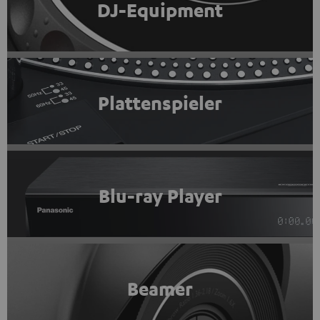
DJ-Equipment
Plattenspieler
Blu-ray Player
Beamer