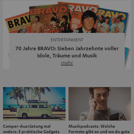
Streaming-System vereint hochwertige HiFi-Technik,
moderne Streaming-Funktionen und hohe Flexibilität in
einem einzigen Gerät – und zeigt, dass man für großen
Sound heute keine klassische HiFi-Anlage mehr braucht.
Du fragst dich, warum der MOTIV® XL deine […]
ENTERTAINMENT
70 Jahre BRAVO: Sieben Jahrzehnte voller
Idole, Träume und Musik
mehr
Wer in den 80ern, 90ern oder frühen 2000ern
aufgewachsen ist, kennt wahrscheinlich dieses Gefühl:
die BRAVO kaufen, durchblättern, Poster aufhängen. Seit
1956 begleitet das Magazin Jugendliche durch Rock und
Pop, kleine Schwärmereien und große Fragen. Zum 70.
Jubiläum werfen wir einen Blick zurück. Vom Filmheft zur
Jugendmarke: Wie die BRAVO ihren Ton fand Als die […]
Musikpodcasts: Welche
Camper-Ausrüstung mal
Formate gibt es und wo du gute
anders: 5 praktische Gadgets